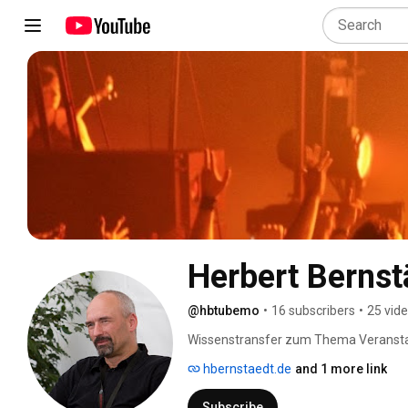
Herbert Bernst
@hbtubemo
•
16 subscribers
•
25 vid
Wissenstransfer zum Thema Veranstal
hbernstaedt.de
and 1 more link
Subscribe