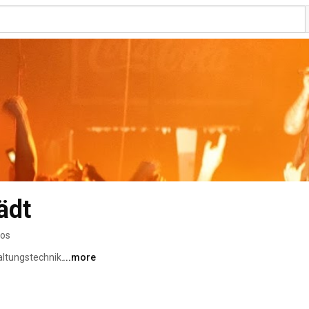
ädt
eos
tungstechnik. 
...more