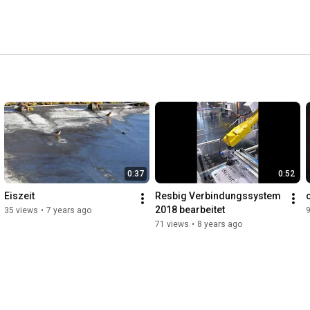
0:37
0:52
Eiszeit
Resbig Verbindungssystem 
2018 bearbeitet
35 views
•
7 years ago
71 views
•
8 years ago