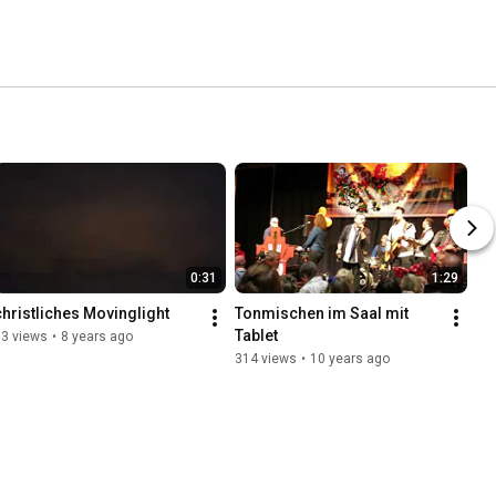
0:31
1:29
christliches Movinglight
Tonmischen im Saal mit 
Tablet
93 views
•
8 years ago
314 views
•
10 years ago