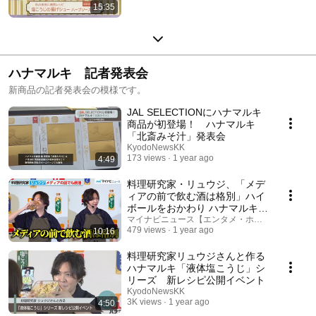
15:35
ハナマルキ 記者発表会
新商品の記者発表会の模様です。
JAL SELECTIONにハナマルキ
商品が初登場！ ハナマルキ
「北斎みそ汁」発表会
KyodoNewsKK
173 views
1 year ago
4:49
料理研究家・リュウジ、「メデ
ィアの前で飲む酒は格別」ハイ
ボールをおかわり ハナマルキ
『液体塩こうじ』シリーズの新
マイナビニュース【エンタメ・ホビー】
479 views
1 year ago
10:16
レシピ発表イベント
料理研究家リュウジさんと作る
ハナマルキ「液体塩こうじ」シ
リーズ 新レシピ公開イベント
KyodoNewsKK
3K views
1 year ago
4:50