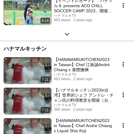
【イベントレポート】「ハナマ
ルキ presents ACO CHiLL
SOCCER CAMP 2023」開催！
サッカー元日本代表・鈴木啓太
ハナマルキTV
963 views
3 years ago
6:14
さん、佐藤寿人さん、坪井慶介
さんが登場！
ハナマルキッチン
【HANAMARUKITCHEN2023
in Taiwan】Chef 江振誠André
Chiang x 液體鹽麹
ハナマルキTV
463 views
2 years ago
7:11
【ハナマルキッチン2023in台
湾】世界的シェフ アンドレ・チ
ャン氏の料理教室を開催（台湾
語版）
ハナマルキTV
395 views
2 years ago
7:11
【HANAMARUKITCHEN2023
in Taiwan】Chef André Chiang
x Liquid Shio Koji