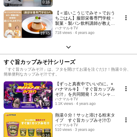
0:16
【＜追いこうじでみそ＞でおう
ちごはん】服部栄養専門学校・
製菓・製パン飲料講師が教える
「追いこうじみそ プリン」
ハナマルキTV
718 views
4 years ago
19:45
すぐ旨カップみそ汁シリーズ
「すぐ旨カップみそ汁」は、フタを開けてお湯を注ぐだけ！熱湯０分、
簡単便利なカップみそ汁です。
【ずっと真夜中でいいのに。×
ハナマルキ】「すぐ旨カップみ
そ汁」を共同開発！スペシャル
コラボレーション特別映像「す
ハナマルキTV
1.1K views
4 years ago
1:25
ぐ旨カップみそ汁 ～THE NIRA
ROAD～」
熱湯０分！サッと溶ける粉末タ
イプ すぐ旨カップみそ汁①
ハナマルキTV
510 views
3 years ago
0:16