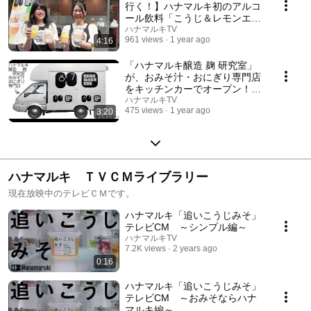
行く！】ハナマルキ初のアルコ
ール飲料「こうじ＆レモンエー
ル」＆「こうじジェラート」新
ハナマルキTV
961 views
1 year ago
4:16
発売！
「ハナマルキ醸造 麹 研究室」
が、おみそ汁・おにぎり専門店
をキッチンカーでオープン！＜
グランドオープン記者発表会＠
ハナマルキTV
475 views
1 year ago
3:20
代官山蔦屋書店＞
ハナマルキ ＴＶＣＭライブラリー
現在放映中のテレビＣＭです。
ハナマルキ「追いこうじみそ」
テレビCM ～シンプル編～
ハナマルキTV
7.2K views
2 years ago
0:16
ハナマルキ「追いこうじみそ」
テレビCM ～おみそならハナ
マルキ編～