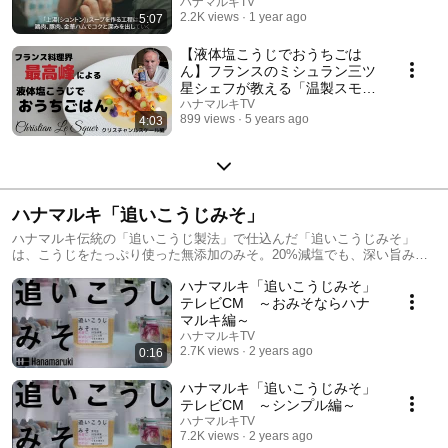
熟成こうじパウダー」
ハナマルキTV
2.2K views
1 year ago
5:07
【液体塩こうじでおうちごは
ん】フランスのミシュラン三ツ
星シェフが教える「温製スモー
クサーモン～液体塩こうじクリ
ハナマルキTV
899 views
5 years ago
4:03
ームバター～」
ハナマルキ「追いこうじみそ」
ハナマルキ伝統の「追いこうじ製法」で仕込んだ「追いこうじみそ」
は、こうじをたっぷり使った無添加のみそ。20%減塩でも、深い旨みと
奥行ある甘みをしっかり味わっていただけます。
ハナマルキ「追いこうじみそ」
テレビCM ～おみそならハナ
マルキ編～
ハナマルキTV
2.7K views
2 years ago
0:16
ハナマルキ「追いこうじみそ」
テレビCM ～シンプル編～
ハナマルキTV
7.2K views
2 years ago