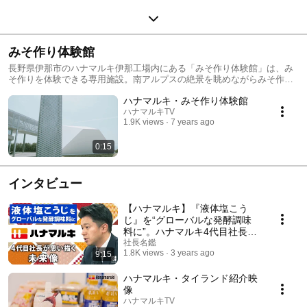
みそ作り体験館
長野県伊那市のハナマルキ伊那工場内にある「みそ作り体験館」は、み
そ作りを体験できる専用施設。南アルプスの絶景を眺めながらみそ作り
体験ができます。
ハナマルキ・みそ作り体験館
ハナマルキTV
1.9K views
7 years ago
0:15
インタビュー
【ハナマルキ】『液体塩こう
じ』を“グローバルな発酵調味
料に”。ハナマルキ4代目社長が
描く未来像【社長名鑑】
社長名鑑
1.8K views
3 years ago
9:15
ハナマルキ・タイランド紹介映
像
ハナマルキTV