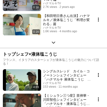
ハナマルキTV
2.7K views
2 years ago
0:16
【和田明日香さん出演】ハナマ
ルキ／液体塩こうじ「料理が変
わる」篇
ハナマルキTV
1.6K views
4 months ago
0:16
トップシェフ×液体塩こうじ
フランス、イタリアのスターシェフが液体塩こうじの魅力について語
る！
シングルスレッド カイル・コ
ノートンシェフインタビュー
「ハナマルキ 液体塩こうじ 熟
成こうじパウダー」
ハナマルキTV
153 views
11 months ago
4:03
【ミシュラン三つ星】茶禅華・
川田智也シェフインタビュー
「ハナマルキ・液体塩こうじ