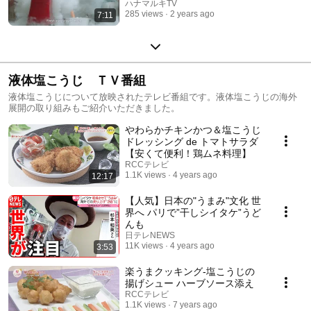
ハナマルキTV
285 views
2 years ago
7:11
液体塩こうじ ＴＶ番組
液体塩こうじについて放映されたテレビ番組です。液体塩こうじの海外
展開の取り組みもご紹介いただきました。
やわらかチキンかつ＆塩こうじ
ドレッシング de トマトサラダ
【安くて便利！鶏ムネ料理】
RCCテレビ
1.1K views
4 years ago
12:17
【人気】日本の"うまみ"文化 世
界へ パリで”干しシイタケ”うど
んも
日テレNEWS
11K views
4 years ago
3:53
楽うまクッキング-塩こうじの
揚げシュー ハーブソース添え
RCCテレビ
1.1K views
7 years ago