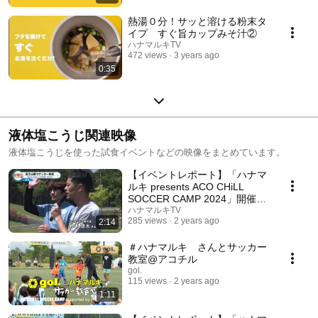
熱湯０分！サッと溶ける粉末タ
イプ すぐ旨カップみそ汁②
ハナマルキTV
472 views
3 years ago
0:35
液体塩こうじ関連映像
液体塩こうじを使った試食イベントなどの映像をまとめています。
【イベントレポート】「ハナマ
ルキ presents ACO CHiLL
SOCCER CAMP 2024」開催！
サッカー元日本代表・鈴木啓太
ハナマルキTV
285 views
2 years ago
2:14
さん、柏木陽介さん、坪井慶介
さんが講師として登場！
＃ハナマルキ さんとサッカー
教室@アコチル
gol.
115 views
2 years ago
1:11