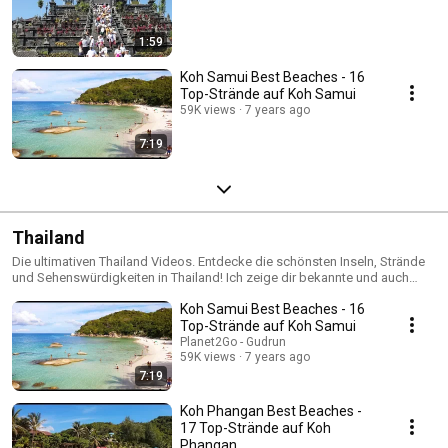
1:59
Koh Samui Best Beaches - 16
Top-Strände auf Koh Samui
59K views
7 years ago
7:19
Thailand
Die ultimativen Thailand Videos. Entdecke die schönsten Inseln, Strände
und Sehenswürdigkeiten in Thailand! Ich zeige dir bekannte und auch
weniger Plätze in Thailand. Hier findest du u. a. Videos von Koh Samui,
Koh Samui Best Beaches - 16
Koh Chang, Koh Jum, Koh Yao Yai und Krabi. Los geht's! #Thailand –
präsentiert von Gudrun Brandenburg Du brauchst Reisetipps für
Top-Strände auf Koh Samui
Thailand? Dann besuche meine Webseiten und hole dir die besten
Planet2Go - Gudrun
Reisetipps für Thailand und viele andere tolle Reiseziele in Südostasien
59K views
7 years ago
und der Welt! http://www.klick-thailand.de http://www.klick-koh-chang.de
7:19
http://www.klick-bali.de http://www.klick-langkawi.de
http://www.planet2go.de/ +++ Empfohlene Beiträge zur
Koh Phangan Best Beaches -
Reisevorbereitung +++ Packliste | Checkliste für Urlaub in warmen
17 Top-Strände auf Koh
Ländern: http://www.planet2go.de/packliste/ Geld und Wertsachen auf
Phangan