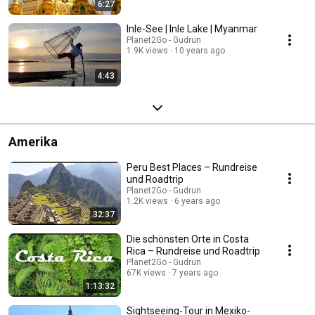
6:27
– Die ultimativen Tipps für Sparfüchse:
http://www.planet2go.de/guenstige-fluege-buchen/ +++ DIE BIN ICH +++
Inle-See | Inle Lake | Myanmar
Ich heiße Gudrun Brandenburg, lebe in Berlin und arbeite seit 25 Jahren
Planet2Go - Gudrun
als Redakteurin. In meiner Freizeit und in meinem Urlaub reise ich, so oft
1.9K views
10 years ago
ich kann. Du kannst auch nicht ohne Reisen leben? Dann freue ich mich
darauf, dich hier oder bei facebook kennenzulernen! Besuche meine
4:43
facebook-Seite: https://de-de.facebook.com/planet2go +++ IMPRESSUM
+++ http://www.klick-myanmar.de/impressum
Amerika
Peru Best Places – Rundreise
und Roadtrip
Planet2Go - Gudrun
1.2K views
6 years ago
32:37
Die schönsten Orte in Costa
Rica – Rundreise und Roadtrip
Planet2Go - Gudrun
67K views
7 years ago
1:13:32
Sightseeing-Tour in Mexiko-