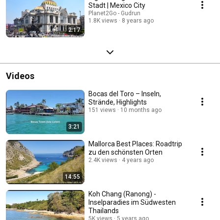
Stadt | Mexico City
Planet2Go - Gudrun
1.8K views
8 years ago
2:17
Videos
Bocas del Toro – Inseln,
Strände, Highlights
151 views
10 months ago
3:21
Mallorca Best Places: Roadtrip
zu den schönsten Orten
2.4K views
4 years ago
14:55
Koh Chang (Ranong) -
Inselparadies im Südwesten
Thailands
5K views
5 years ago