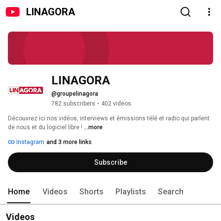
LINAGORA
LINAGORA
@groupelinagora
782 subscribers
•
402 videos
Découvrez ici nos vidéos, interviews et émissions télé et radio qui parlent 
de nous et du logiciel libre ! 
...more
Instagram
and 3 more links
Subscribe
Home
Videos
Shorts
Playlists
Search
Videos