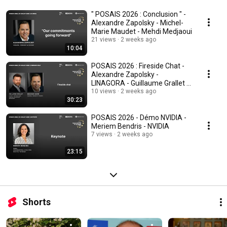
" POSAIS 2026 : Conclusion " -
Alexandre Zapolsky - Michel-
Marie Maudet - Mehdi Medjaoui
21 views
2 weeks ago
10:04
POSAIS 2026 : Fireside Chat -
Alexandre Zapolsky -
LINAGORA - Guillaume Grallet -
Le Point
10 views
2 weeks ago
30:23
POSAIS 2026 - Démo NVIDIA -
Meriem Bendris - NVIDIA
7 views
2 weeks ago
23:15
Shorts