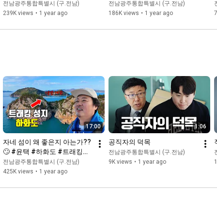
굴구이 #한우삼합 #장흥맛집
함ㅋㅋㅋ  #삼치회 #장어탕 #
전남광주통합특별시 (구.전남)
전남광주통합특별시 (구.전남)
장어구이 #고흥맛집
239K views
•
1 year ago
186K views
•
1 year ago
17:00
1:06
자네 섬이 왜 좋은지 아는가??
공직자의 덕목
🙄 #윤택 #하화도 #트래킹성
전남광주통합특별시 (구.전남)
지 #여수여행 #자연인
전남광주통합특별시 (구.전남)
9K views
•
1 year ago
425K views
•
1 year ago