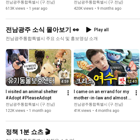
OOO 🥄 맛부심 시즌2 EP.02
🥄Taste of the Season 2 
전남광주통합특별시 (구.전남)
전남광주통합특별시 (구.전남)
EP.06 #NapoliMatpia
613K views
•
1 year ago
420K views
•
9 months ago
전남광주 소식 몰아보기 👀
Play all
전남광주통합특별시 주요 소식 및 홍보영상 소개
4:59
12:43
I visited an animal shelter 
I came on an errand for my 
#Adopt #PleaseAdopt
mother-in-law and almost 
ended up settling down in 
전남광주통합특별시 (구.전남)
전남광주통합특별시 (구.전남)
Yeosu #ChrisJohnson...
122K views
•
1 month ago
41K views
•
4 months ago
정책 1분 쇼츠 🎬