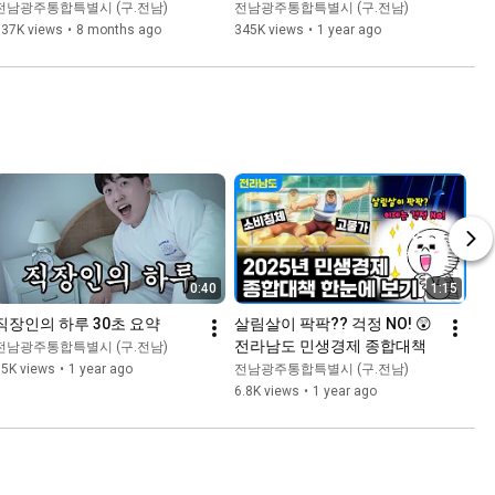
🥄맛부심 시즌2 EP.07 #나폴
밥상 🥄 맛부심 시즌2 EP.01
전남광주통합특별시 (구.전남)
전남광주통합특별시 (구.전남)
리맛피아 #보성
737K views
•
8 months ago
345K views
•
1 year ago
0:40
1:15
직장인의 하루 30초 요약
살림살이 팍팍?? 걱정 NO! 😲
전라남도 민생경제 종합대책
전남광주통합특별시 (구.전남)
15K views
•
1 year ago
전남광주통합특별시 (구.전남)
6.8K views
•
1 year ago