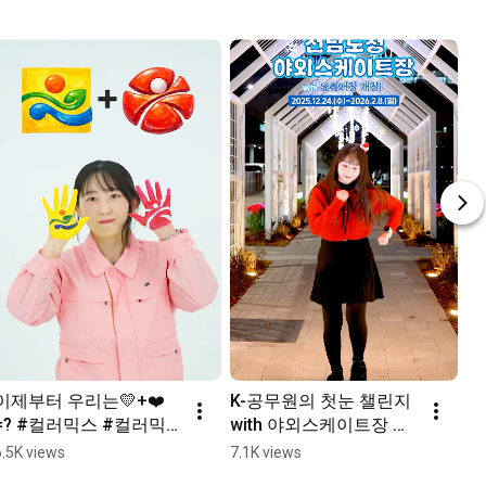
이제부터 우리는💛+❤️
K-공무원의 첫눈 챌린지 
메
=? #컬러믹스 #컬러믹
with 야외스케이트장 개
3.
스챌린지
장 #전남도청 #눈썰매장
6.5K views
7.1K views