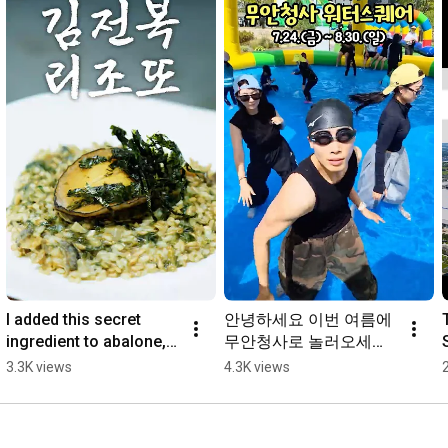
I added this secret 
안녕하세요 이번 여름에 
ingredient to abalone, 
무안청사로 놀러오세요 
and... it’s insane 
#괍 #Emetsound
3.3K views
4.3K views
#AbalonePrepTip 
#Risotto