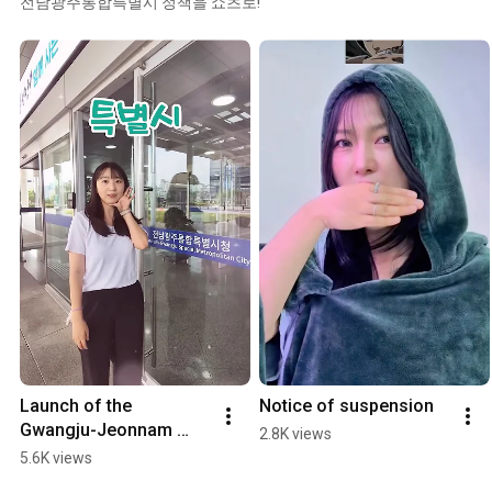
전남광주통합특별시 정책을 쇼츠로!
Launch of the 
Notice of suspension
Gwangju-Jeonnam 
2.8K views
Integrated Special City
5.6K views