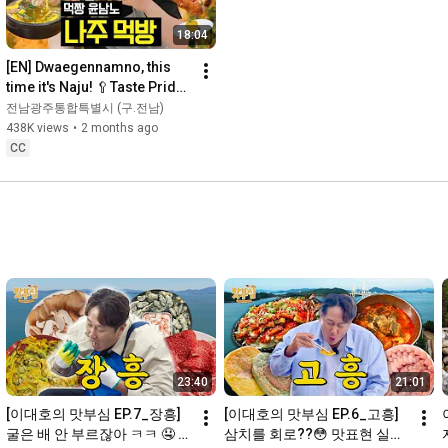
18:04
[EN] Dwaegennamno, this 
time it's Naju! 🥄Taste Pride 
Season 3 EP.01 #YunNamno
전남광주통합특별시 (구.전남)
438K views
•
2 months ago
CC
23:40
21:01
[이대호의 맛부심 EP.7_장흥] 
[이대호의 맛부심 EP.6_고흥] 
굴은 배 안 부르잖아 ㅋㅋ 🤤 #
삼치를 회로??😳 맛표현 실패