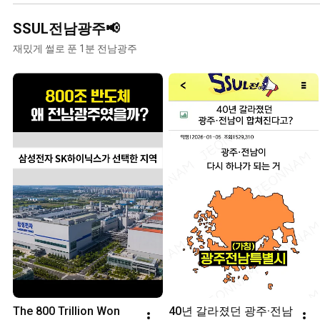
SSUL전남광주📢
재밌게 썰로 푼 1분 전남광주
The 800 Trillion Won 
40년 갈라졌던 광주·전남