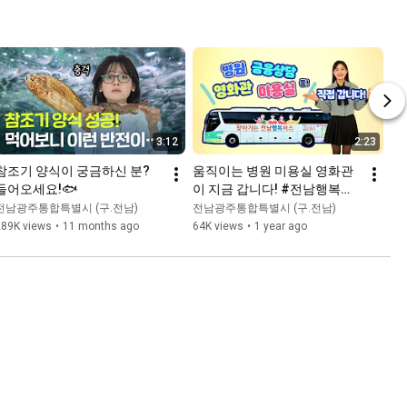
3:12
2:23
참조기 양식이 궁금하신 분? 
움직이는 병원 미용실 영화관
들어오세요!🐟
이 지금 갑니다! #전남행복버
스
전남광주통합특별시 (구.전남)
전남광주통합특별시 (구.전남)
289K views
•
11 months ago
64K views
•
1 year ago