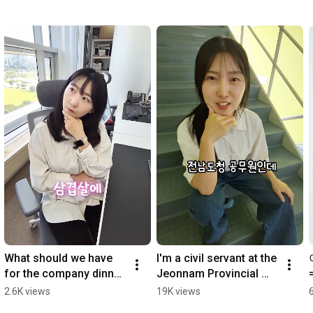
What should we have 
I'm a civil servant at the 
for the company dinner 
Jeonnam Provincial 
today?
Office. #NoFlaws 
2.6K views
19K views
#NoFlawsChallenge 