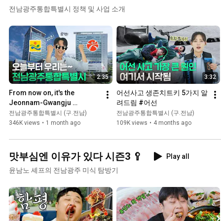
전남광주통합특별시 정책 및 사업 소개
2:35
3:32
From now on, it's the 
어선사고 생존치트키 5가지 알
Jeonnam-Gwangju 
려드림 #어선
Integrated Special City 
전남광주통합특별시 (구.전남)
전남광주통합특별시 (구.전남)
#Jeollanamdo 
346K views
•
1 month ago
109K views
•
4 months ago
#GwangjuMetropolitanCi...
맛부심엔 이유가 있다 시즌3 🥄
Play all
윤남노 셰프의 전남광주 미식 탐방기