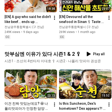
18:38
23:07
[EN] A guy who said he didn’t 
[EN] Devoured all the 
like beef… ends up 
seafood in Sinan 🥄 Taste 
devouring Hampyeong 
Pride Season 3 EP.02 
전남광주통합특별시 (구.전남)
전남광주통합특별시 (구.전남)
Korean beef. #YoonNamNo
#YoonNamno
249K views
•
9 days ago
269K views
•
1 month ago
CC
CC
맛부심엔 이유가 있다 시즌1 & 2 🥄
Play all
시즌1 - 조선의 4번타자 이대호 🥄 시즌2 - 나폴리 맛피아 권성준
20:15
15:52
이건 진짜 맛있는데요? 🤩 나
Is this Suncheon, Dex's 
폴리맛피아가 인정한 담양 
hometown? Dex appears?! 