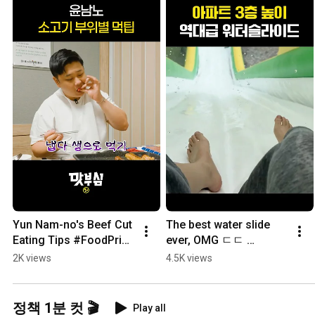
Yun Nam-no's Beef Cut 
The best water slide 
Eating Tips #FoodPride 
ever, OMG ㄷㄷ 
#Hanwoo
#FreeWaterPark 
2K views
4.5K views
#FreeSwimmingPool
정책 1분 컷 🎬
Play all