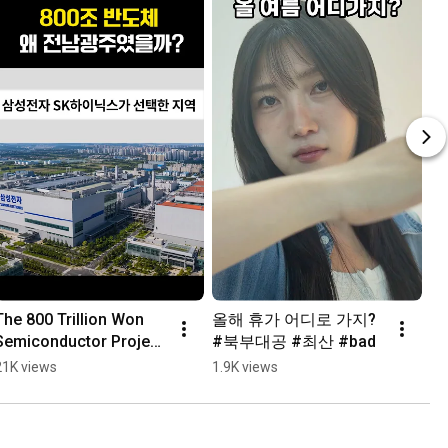
The 800 Trillion Won 
올해 휴가 어디로 가지? 
Semiconductor Project: 
#북부대공 #최산 #bad
Why Gwangju? 
21K views
1.9K views
#SamsungElectronics 
#SKHynix