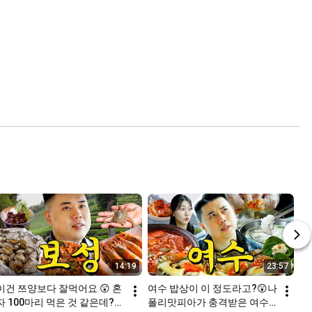
14:19
23:57
이건 쯔양보다 잘먹어요 😲 혼
여수 밥상이 이 정도라고?😲나
자 100마리 먹은 것 같은데?? 
폴리맛피아가 충격받은 여수 