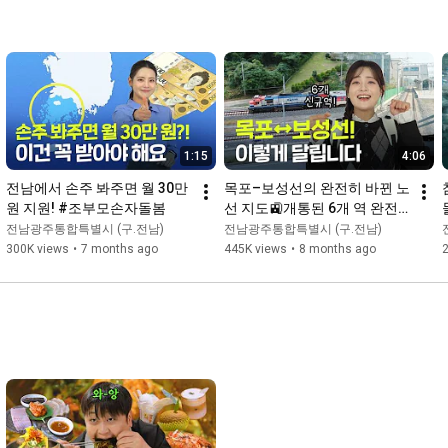
1:15
4:06
전남에서 손주 봐주면 월 30만
목포–보성선의 완전히 바뀐 노
원 지원! #조부모손자돌봄
선 지도🚉개통된 6개 역 완전
정복!
전남광주통합특별시 (구.전남)
전남광주통합특별시 (구.전남)
300K views
•
7 months ago
445K views
•
8 months ago