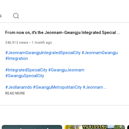
s
From now on, it's the Jeonnam-Gwangju Integrated Special City #Jeollanamdo #GwangjuMetropolitanCi...
346,913 views
1 month ago
#JeonnamGwangjuIntegratedSpecialCity
#JeonnamGwangju
#Integration
#IntegratedSpecialCity
#GwangjuJeonnam
#GwangjuSpecialCity
#Jeollanamdo
#GwangjuMetropolitanCity
#Jeonnam
#Gwangju
READ MORE
#Semiconductor
#AICenter