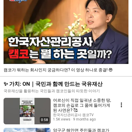
캠코가 뭐하는 회사인지 궁금하다면? 이 영상 하나로 종결! 😎
✨ 가치: ON｜국민과 함께 만드는 국유재산
국유재산을 활용하는 국민들과 캠코인들의 따듯한 이야기
어르신이 직접 일궈낸 소중한 땅,
캠코의 손길로 그 품에 들어가게
된 사연은? 🥰
한국자산관리공사 캠코TV
1.5K views
9 months ago
0:58
양구군 해안면 주민들과 캠코가