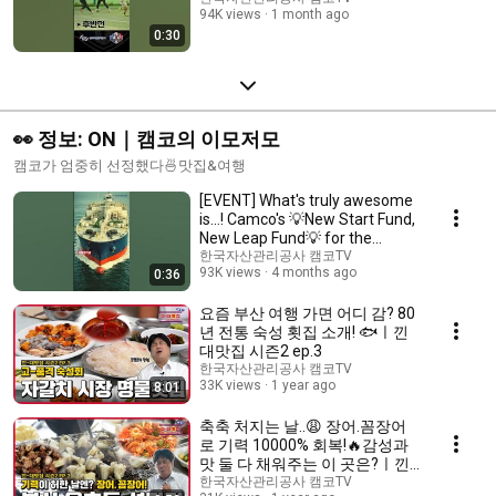
94K views
1 month ago
0:30
👀 정보: ON｜캠코의 이모저모
캠코가 엄중히 선정했다🍜맛집&여행
[EVENT] What's truly awesome
is...! Camco's 💡New Start Fund,
New Leap Fund💡 for the
people!
한국자산관리공사 캠코TV
93K views
4 months ago
0:36
요즘 부산 여행 가면 어디 감? 80
년 전통 숙성 횟집 소개! 🐟ㅣ낀
대맛집 시즌2 ep.3
한국자산관리공사 캠코TV
33K views
1 year ago
8:01
축축 처지는 날..😩 장어.꼼장어
로 기력 10000% 회복!🔥감성과
맛 둘 다 채워주는 이 곳은?ㅣ낀
대맛집 시즌2 ep.2
한국자산관리공사 캠코TV