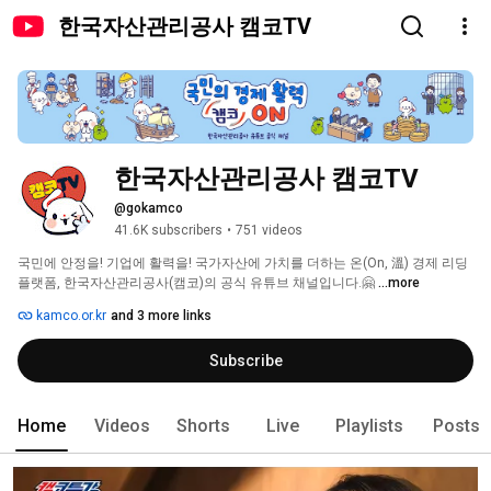
한국자산관리공사 캠코TV
한국자산관리공사 캠코TV
@gokamco
41.6K subscribers
•
751 videos
국민에 안정을! 기업에 활력을! 국가자산에 가치를 더하는 온(On, 溫) 경제 리딩
플랫폼, 한국자산관리공사(캠코)의 공식 유튜브 채널입니다.🤗 
...more
kamco.or.kr
and 3 more links
Subscribe
Home
Videos
Shorts
Live
Playlists
Posts