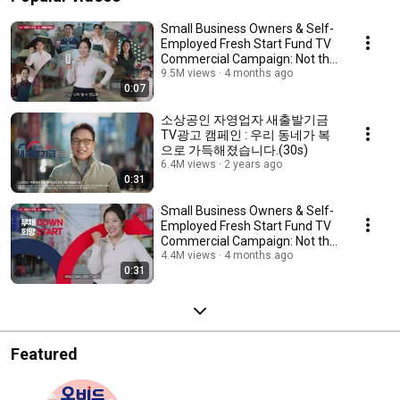
Small Business Owners & Self-
Employed Fresh Start Fund TV
Commercial Campaign: Not the
End, But t...
9.5M views
4 months ago
0:07
소상공인 자영업자 새출발기금
TV광고 캠페인 : 우리 동네가 복
으로 가득해졌습니다.(30s)
6.4M views
2 years ago
0:31
Small Business Owners & Self-
Employed Fresh Start Fund TV
Commercial Campaign: Not the
End, But t...
4.4M views
4 months ago
0:31
Featured