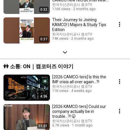
day 👀
한국자산관리공사 캠코TV
116K views
2 months ago
0:32
Their Journey to Joining
KAMCO! | Majors & Study Tips
Edition
한국자산관리공사 캠코TV
74K views
2 months ago
0:37
👭 소통: ON｜캠코터즈 이야기
[2026 CAMCO-ters] Is this the
IMF crisis all over again...?!
한국자산관리공사 캠코TV
11K views
4 weeks ago
4:36
[2026 KAMCO-ters] Could our
company actually be in
trouble...?! 🤫
한국자산관리공사 캠코TV
6.7K views
1 month ago
11:21