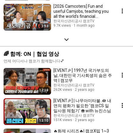
[2026 Camcoters] Fun and
useful Camjobs, teaching you
all the world's financial
common sense!🌈
한국자산관리공사 캠코TV
9.7K views
1 month ago
3:53
🌈 함께: ON｜협업 영상
언제 어디서나 캠코가 함께합니다💕
[EVENT🎉] 1997년 국가부도의
날, 대한민국 기사회생의 숨은 주
역 | 캠꼬무
한국자산관리공사 캠코TV
262K views
2 years ago
17:19
[EVENT🎉] | 나무아미타불..🪷 내
면의 평화가 필요한 '캠코CS 일
일사원 체험기' ☎️ with 뉴진스님
한국자산관리공사 캠코TV
151K views
2 years ago
13:10
🔥화제 시리즈🔥I 캠코X띱 1~3