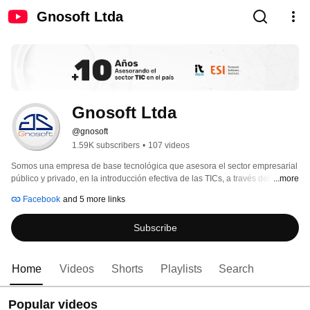
Gnosoft Ltda
Gnosoft Ltda
@gnosoft
1.59K subscribers
•
107 videos
Somos una empresa de base tecnológica que asesora el sector empresarial 
público y privado, en la introducción efectiva de las TICs, a través del 
...more
diseño, comercialización e implementación de soluciones para contribuir al 
Facebook
and 5 more links
desarrollo tecnológico de Colombia. 
Subscribe
Home
Videos
Shorts
Playlists
Search
Popular videos