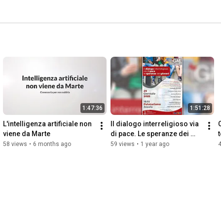
1:47:36
1:51:28
L'intelligenza artificiale non 
Il dialogo interreligioso via 
viene da Marte
di pace. Le speranze dei 
giovani
58 views
•
6 months ago
59 views
•
1 year ago