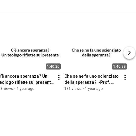
1:40:20
1:40:39
C’è ancora speranza? Un 
Che se ne fa uno scienziato 
teologo riflette sul presente 
della speranza?  -Prof. 
- Paolo Curtaz
Giovanni Comelli
48 views
•
1 year ago
131 views
•
1 year ago