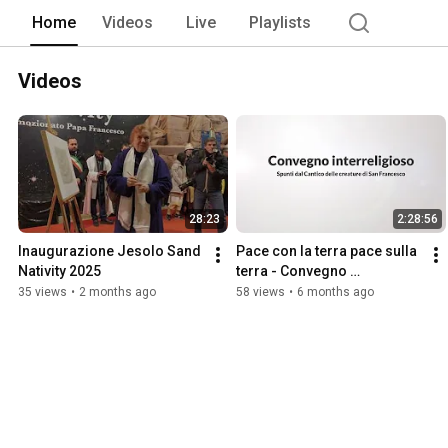
Home
Videos
Live
Playlists
Videos
28:23
2:28:56
Inaugurazione Jesolo Sand 
Pace con la terra pace sulla 
Nativity 2025
terra - Convegno 
interreligioso 2026
35 views
•
2 months ago
58 views
•
6 months ago