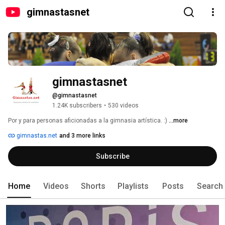
gimnastasnet
gimnastasnet
@gimnastasnet
1.24K subscribers
•
530 videos
Por y para personas aficionadas a la gimnasia artística. :) 
...more
gimnastas.net
and 3 more links
Subscribe
Home
Videos
Shorts
Playlists
Posts
Search