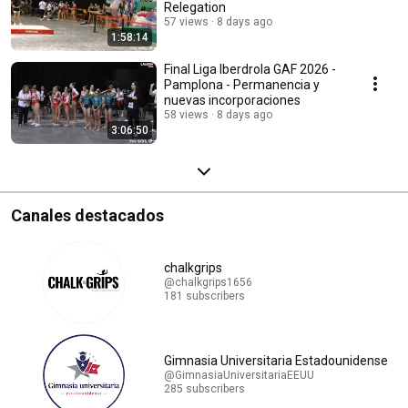
Relegation
57 views
8 days ago
1:58:14
Final Liga Iberdrola GAF 2026 -
Pamplona - Permanencia y
nuevas incorporaciones
58 views
8 days ago
3:06:50
Canales destacados
chalkgrips
@chalkgrips1656
181 subscribers
Gimnasia Universitaria Estadounidense
@GimnasiaUniversitariaEEUU
285 subscribers