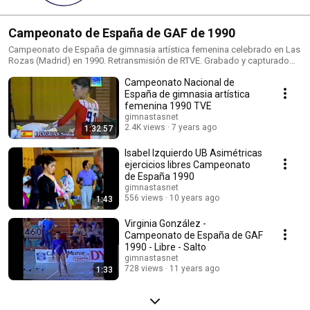
Campeonato de España de GAF de 1990
Campeonato de España de gimnasia artística femenina celebrado en Las
Rozas (Madrid) en 1990. Retransmisión de RTVE. Grabado y capturado
por Calítoe (Cristina Mj).
Campeonato Nacional de
España de gimnasia artística
femenina 1990 TVE
gimnastasnet
2.4K views
7 years ago
1:32:57
Isabel Izquierdo UB Asimétricas
ejercicios libres Campeonato
de España 1990
gimnastasnet
556 views
10 years ago
1:43
Virginia González -
Campeonato de España de GAF
1990 - Libre - Salto
gimnastasnet
728 views
11 years ago
1:33