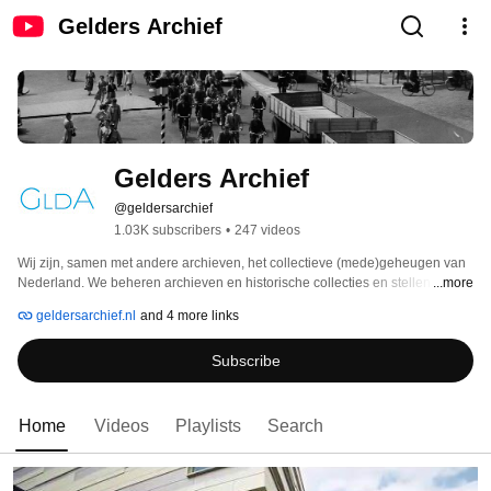
Gelders Archief
Gelders Archief
@geldersarchief
1.03K subscribers
•
247 videos
Wij zijn, samen met andere archieven, het collectieve (mede)geheugen van 
Nederland. We beheren archieven en historische collecties en stellen die 
...more
met veel plezier en inzet beschikbaar voor een breed publiek. Niet alleen in 
geldersarchief.nl
and 4 more links
de studiezaal, maar juist ook via internet kunnen mensen ons waardevol 
historisch materiaal inzien en gebruiken. Wij zien ons zelf als een hoeksteen 
Subscribe
van de rechtstaat. Archieven zijn onmisbaar voor het functioneren van de 
democratie en een transparant werkende overheid. Burgers kunnen in onze 
archieven bewijzen vinden voor hun rechten en plichten en die van anderen, 
waaronder de overheid. 
Home
Videos
Playlists
Search