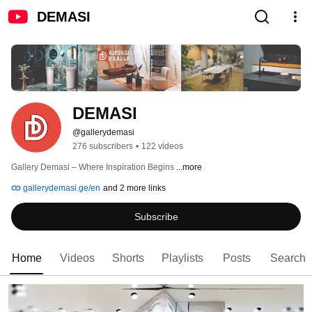
DEMASI
DEMASI
@gallerydemasi
276 subscribers
•
122 videos
Gallery Demasi – Where Inspiration Begins 
...more
gallerydemasi.ge/en
and 2 more links
Subscribe
Home
Videos
Shorts
Playlists
Posts
Search