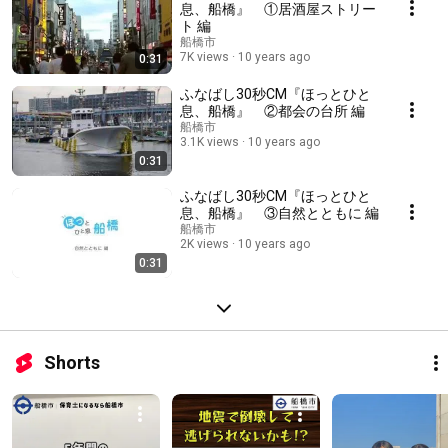
息、船橋』 ①居酒屋ストリー
ト 編
船橋市
7K views
10 years ago
0:31
ふなばし30秒CM『ほっとひと
息、船橋』 ②都会の台所 編
船橋市
3.1K views
10 years ago
0:31
ふなばし30秒CM『ほっとひと
息、船橋』 ③自然とともに 編
船橋市
2K views
10 years ago
0:31
Shorts