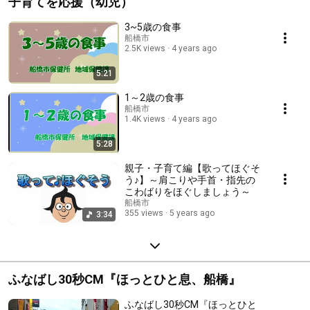
子育てを応援（幼児）
3~5歳の食事
船橋市
2.5K views
4 years ago
5:21
1～2歳の食事
船橋市
1.4K views
4 years ago
5:28
親子・子育て編【歌ってほぐそ
う♪】～肩こりや手首・指先の
こわばりをほぐしましょう～
船橋市
355 views
5 years ago
3:34
ふなばし30秒CM『ほっとひと息、船橋』
ふなばし30秒CM『ほっとひと