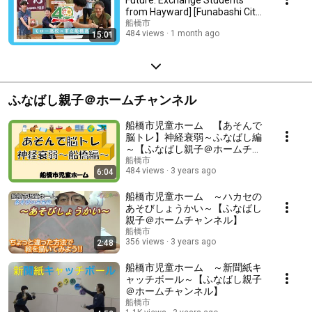
from Hayward] [Funabashi City
Child Guida...
船橋市
484 views
1 month ago
15:01
ふなばし親子＠ホームチャンネル
船橋市児童ホーム 【あそんで
脳トレ】神経衰弱～ふなばし編
～【ふなばし親子＠ホームチャ
ンネル】
船橋市
484 views
3 years ago
6:04
船橋市児童ホーム ～ハカセの
あそびしょうかい～【ふなばし
親子＠ホームチャンネル】
船橋市
356 views
3 years ago
2:48
船橋市児童ホーム ～新聞紙キ
ャッチボール～【ふなばし親子
＠ホームチャンネル】
船橋市