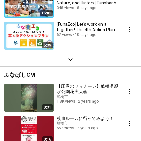
Nature, and History] Funabashi
CITY NEWS Broadcast...
348 views
8 days ago
15:01
[FunaEco] Let's work on it
together! The 4th Action Plan
62 views
10 days ago
5:39
ふなばしCM
【圧巻のフィナーレ】船橋港親
水公園花火大会
船橋市
1.8K views
2 years ago
0:31
献血ルームに行ってみよう！
船橋市
662 views
2 years ago
0:16