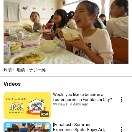
炸裂！ 船橋エナジー編
Videos
Would you like to become a
foster parent in Funabashi City?
99 views
4 days ago
9:59
[Funabashi Summer
Experience Spots: Enjoy Art,