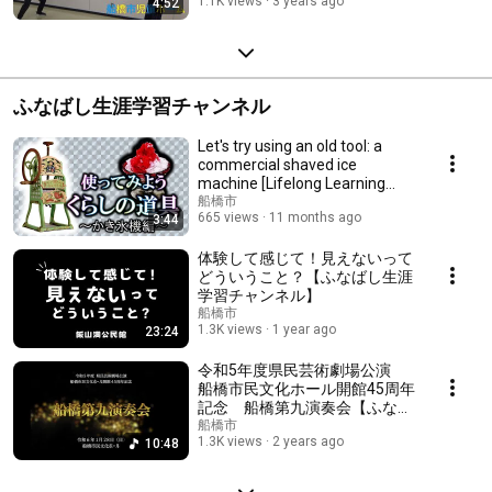
1.1K views
3 years ago
4:52
ふなばし生涯学習チャンネル
Let's try using an old tool: a
commercial shaved ice
machine [Lifelong Learning
Channel]
船橋市
665 views
11 months ago
3:44
体験して感じて！見えないって
どういうこと？【ふなばし生涯
学習チャンネル】
船橋市
1.3K views
1 year ago
23:24
令和5年度県民芸術劇場公演
船橋市民文化ホール開館45周年
記念 船橋第九演奏会【ふなば
し生涯学習チャンネル】
船橋市
1.3K views
2 years ago
10:48