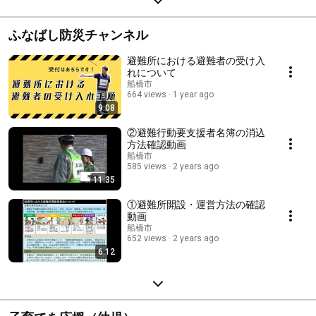
ふなばし防災チャンネル
避難所における避難者の受け入
れについて
船橋市
664 views
1 year ago
9:08
②避難行動要支援者名簿の消込
方法確認動画
船橋市
585 views
2 years ago
11:35
①避難所開設・運営方法の確認
動画
船橋市
652 views
2 years ago
6:12