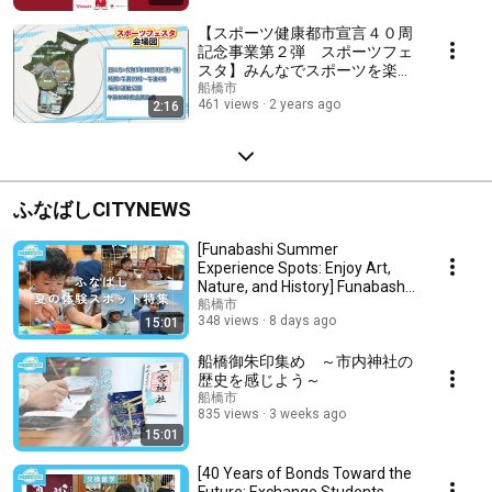
【スポーツ健康都市宣言４０周
記念事業第２弾 スポーツフェ
スタ】みんなでスポーツを楽し
もう！！
船橋市
461 views
2 years ago
2:16
ふなばしCITYNEWS
[Funabashi Summer
Experience Spots: Enjoy Art,
Nature, and History] Funabashi
CITY NEWS Broadcast...
船橋市
348 views
8 days ago
15:01
船橋御朱印集め ～市内神社の
歴史を感じよう～
船橋市
835 views
3 weeks ago
15:01
[40 Years of Bonds Toward the
Future: Exchange Students