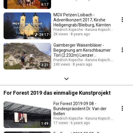
6:17
MGV Petzen Loibach -
Adventkonzert 2017, Kirche
Heiligengrab/Bleiburg, Kärnten
Friedrich Kopsche - Karuna Kopsche-Tazoll
2K views
8 years ago
29:17
Gaimberger Waisenbläser -
Begegnung am Kerschbaumer
Törl (2.232m) Lienzer
Dolomiten
Friedrich Kopsche - Karuna Kopsche-Tazoll
243 views
8 years ago
3:21
For Forest 2019 das einmalige Kunstprojekt
For Forest 2019 09 08 -
Bundespräsident Dr. Van der
Bellen
Friedrich Kopsche - Karuna Kopsche-Tazoll
17 views
6 years ago
1:49