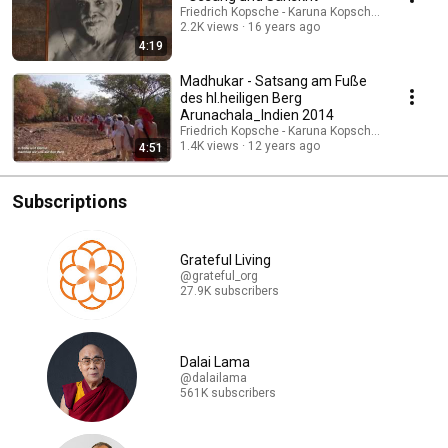
Friedrich Kopsche - Karuna Kopsche-Tazoll
2.2K views
16 years ago
4:19
Madhukar - Satsang am Fuße
des hl.heiligen Berg
Arunachala_Indien 2014
Friedrich Kopsche - Karuna Kopsche-Tazoll
1.4K views
12 years ago
4:51
Subscriptions
Grateful Living
@grateful_org
27.9K subscribers
Dalai Lama
@dalailama
561K subscribers