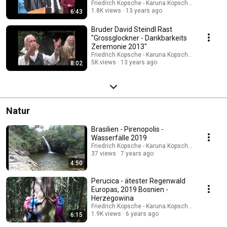
Friedrich Kopsche - Karuna Kopsche-Tazoll
1.8K views
13 years ago
6:43
Bruder David Steindl Rast
"Grossglockner - Dankbarkeits
Zeremonie 2013"
Friedrich Kopsche - Karuna Kopsche-Tazoll
5K views
13 years ago
8:02
Natur
Brasilien - Pirenopolis -
Wasserfälle 2019
Friedrich Kopsche - Karuna Kopsche-Tazoll
37 views
7 years ago
4:50
Perucica - ätester Regenwald
Europas, 2019 Bosnien -
Herzegowina
Friedrich Kopsche - Karuna Kopsche-Tazoll
1.9K views
6 years ago
6:15