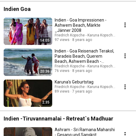
Indien Goa
Indien - Goa Impressionen -
Ashwem Beach, Märkte
_Jänner 2008
Friedrich Kopsche - Karuna Kopsche-Tazoll
97 views
8 years ago
14:05
Indien - Goa Reisenach Terakol,
Paradeis Beach, Querem
Beach, Ashwem Beach -
Jänner 2008
Friedrich Kopsche - Karuna Kopsche-Tazoll
76 views
8 years ago
20:36
Karuna's Geburtstag
Friedrich Kopsche - Karuna Kopsche-Tazoll
89 views
7 years ago
2:35
Indien -Tiruvannamalai - Retreat`s Madhuar
Ashram - Sri Ramana Maharshi
- Gesang und Sanskrit