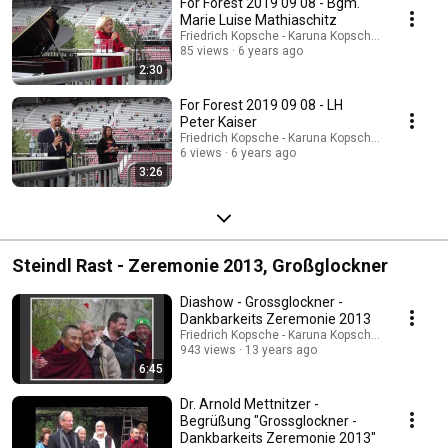
For Forest 2019 09 08 - Bgm.
Marie Luise Mathiaschitz
Friedrich Kopsche - Karuna Kopsche-Tazoll
85 views
6 years ago
2:30
For Forest 2019 09 08 - LH
Peter Kaiser
Friedrich Kopsche - Karuna Kopsche-Tazoll
6 views
6 years ago
3:26
Steindl Rast - Zeremonie 2013, Großglockner
Diashow - Grossglockner -
Dankbarkeits Zeremonie 2013
Friedrich Kopsche - Karuna Kopsche-Tazoll
943 views
13 years ago
6:45
Dr. Arnold Mettnitzer -
Begrüßung "Grossglockner -
Dankbarkeits Zeremonie 2013"