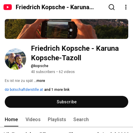
Friedrich Kopsche - Karuna
Kopsche-Tazoll
Friedrich Kopsche - Karuna 
Kopsche-Tazoll
@kopsche
40 subscribers
•
62 videos
Es ist nie zu spät 
...more
botschaftderstille.at
and 1 more link
Subscribe
Home
Videos
Playlists
Search