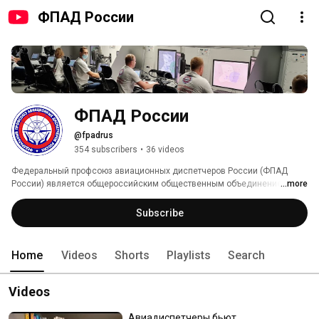
ФПАД России
ФПАД России
@fpadrus
354 subscribers
•
36 videos
Федеральный профсоюз авиационных диспетчеров России (ФПАД 
России) является общероссийским общественным объединением. 
...more
Subscribe
Home
Videos
Shorts
Playlists
Search
Videos
Авиадиспетчеры бьют