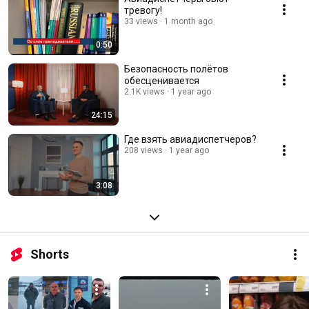
тревогу!
33 views
1 month ago
0:50
Безопасность полётов
обесценивается
2.1K views
1 year ago
24:15
Где взять авиадиспетчеров?
208 views
1 year ago
3:08
Shorts