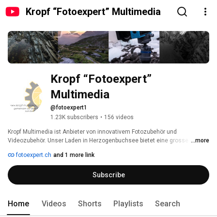
Kropf “Fotoexpert” Multimedia
Kropf “Fotoexpert” 
Multimedia
@fotoexpert1
1.23K subscribers
•
156 videos
Kropf Multimedia ist Anbieter von innovativem Fotozubehör und 
Videozubehör. Unser Laden in Herzogenbuchsee bietet eine grosse 
...more
Auswahl an erstklassigen Artikeln, welche eine Verbesserung von Bild und 
fotoexpert.ch
and 1 more link
Ton bieten soll. In unseren Fotokursen und Workshops bieten wir für jedes 
Level verschiedene interessante Technikkurse und Erlebnisworkshops 
Subscribe
rund um die Fotografie an. 
Home
Videos
Shorts
Playlists
Search