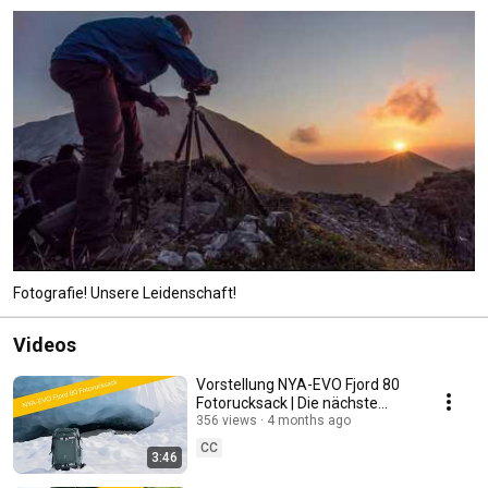
Fotografie! Unsere Leidenschaft!
Videos
Vorstellung NYA-EVO Fjord 80
Fotorucksack | Die nächste
Dimension für Expeditionen 🏔️
356 views
4 months ago
📸
CC
3:46