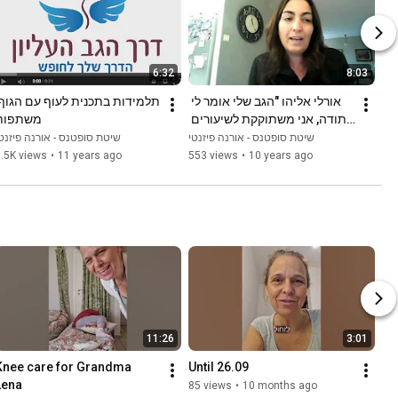
6:32
8:03
אורלי אליהו "הגב שלי אומר לי 
תודה, אני משתוקקת לשיעורים 
משתפות
והחיים נראים אחרת"
שיטת סופטנס - אורנה פיזנטי
שיטת סופטנס - אורנה פיזנט
.5K views
•
11 years ago
553 views
•
10 years ago
11:26
3:01
Knee care for Grandma 
Until 26.09
Lena
85 views
•
10 months ago