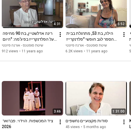
4:31
5:52
תלמידות בתכנית לעוף עם הגוף 
הילה, בת 53, מתרגלת בבית 
רינה אדלשטיין, בת 90 מחיפה 
הספר לגב חופשי "פלדנקרייז 
על הפלדנקרייז בפיג'מה: "היום 
בפיג'מה" כשנה
אני יודעת להתאים את התרגיל 
י
שיטת סופטנס - אורנה פיזנטי
שיטת סופטנס - אורנה פיזנטי
המתאים לכאב שלי"
912 views
•
11 years ago
6.2K views
•
11 years ago
5
3:46
1:31:00
סודות מקצועיים נחשפים
ציד המכשפות. הוידוי. פברואר 
2026
45 views
•
5 months ago