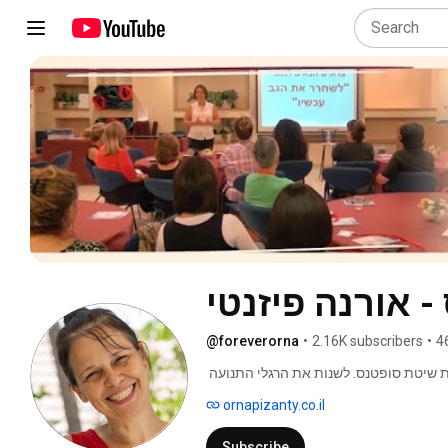
 אורנה פיזנטי
@foreverorna
•
2.16K subscribers
•
4
אורה פיזנטי, פיזיותרפיסטית ומורה לפלדנקרייז, מלמדת את שיטת סופטנס. לשנות את הרגלי התנועה 
העמוקים מהשורש. ללמוד לנוע באופן שיפחית עומס, שחיקה וכאב. למנוע ולהשתחרר ממגבלות תנועה 
ornapizanty.co.il
ויציבה. בהנאה. מהבית. בפיג'מה. 
Subscribe