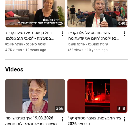
1:26
0:40
שוש בוחבוט על פלדנקרייז 
רחל בן שבת  על הפלדנקרייז 
בפיג'מה: "היום אני יודעת מה 
בפיג'מה - "כאבי הגב נעלמו 
לעשות כדי לשחרר את הגב 
לחלוטין, חיי השתנו"
שיטת סופטנס - אורנה פיזנטי
שיטת סופטנס - אורנה פיזנטי
בעצמי"
4.7K views
•
10 years ago
463 views
•
10 years ago
Videos
3:08
5:15
ציד המכשפות. מעבר מטורףףף! 
19.03.2026 איך בונים שיעור 
פברואר 2026
משחרר מכאב וממגבלות תנועה