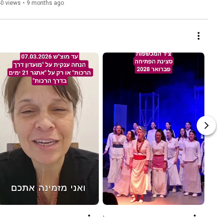
40 views
•
9 months ago
.