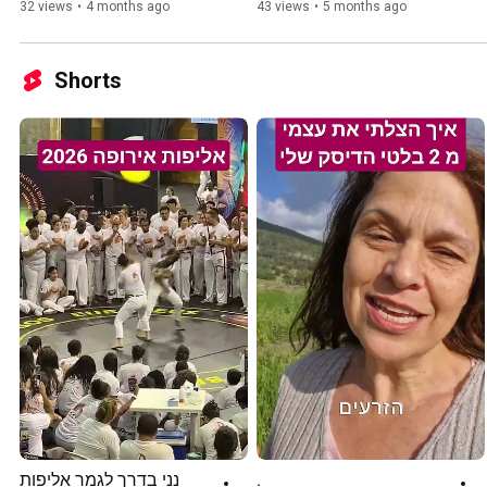
32 views
•
4 months ago
43 views
•
5 months ago
Shorts
.
נני בדרך לגמר אליפות 