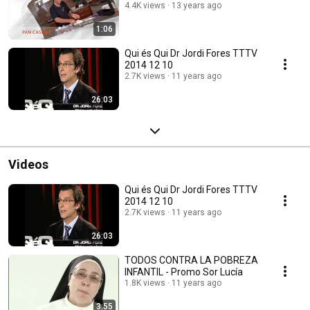
4.4K views
13 years ago
1:06
Qui és Qui Dr Jordi Fores TTTV
2014 12 10
2.7K views
11 years ago
26:03
Videos
Qui és Qui Dr Jordi Fores TTTV
2014 12 10
2.7K views
11 years ago
26:03
TODOS CONTRA LA POBREZA
INFANTIL - Promo Sor Lucía
1.8K views
11 years ago
3:55