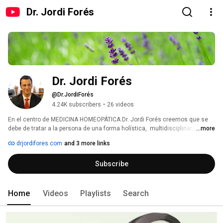
Dr. Jordi Forés
Dr. Jordi Forés
@Dr.JordiForés
4.24K subscribers
•
26 videos
En el centro de MEDICINA HOMEOPÁTICA Dr. Jordi Forés creemos que se 
debe de tratar a la persona de una forma holística,  multidisciplinar, 
...more
teniendo en cuenta todos los aspectos físicos, psíquicos y sociales que 
drjordifores.com
and 3 more links
hayan podido desencadenar la causa de nuestra enfermedad y así poder 
tratarla de una forma integradora y global para restablecer nuestra salud. 
Subscribe
Home
Videos
Playlists
Search