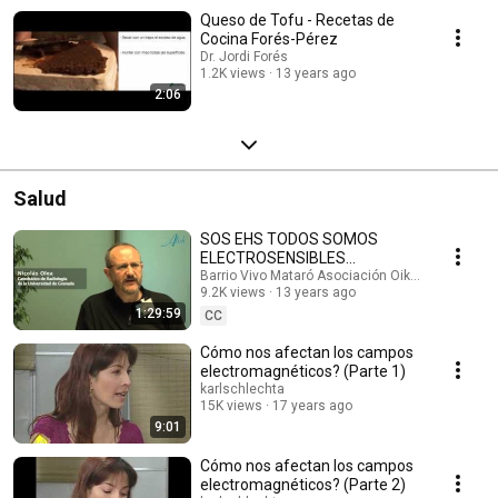
Queso de Tofu - Recetas de
Cocina Forés-Pérez
Dr. Jordi Forés
1.2K views
13 years ago
2:06
Salud
SOS EHS TODOS SOMOS
ELECTROSENSIBLES
Documental by ALISH
Barrio Vivo Mataró Asociación Oikos Ambiental
9.2K views
13 years ago
Subtítulos Español/Inglés
1:29:59
CC
Cómo nos afectan los campos
electromagnéticos? (Parte 1)
karlschlechta
15K views
17 years ago
9:01
Cómo nos afectan los campos
electromagnéticos? (Parte 2)