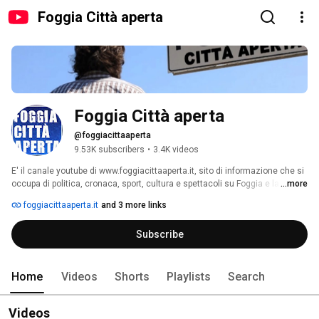
Foggia Città aperta
Foggia Città aperta
@foggiacittaaperta
9.53K subscribers
•
3.4K videos
E' il canale youtube di www.foggiacittaaperta.it, sito di informazione che si 
occupa di politica, cronaca, sport, cultura e spettacoli su Foggia e la sua 
...more
provincia 
foggiacittaaperta.it
and 3 more links
Subscribe
Home
Videos
Shorts
Playlists
Search
Videos