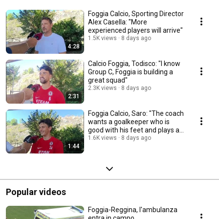
Foggia Calcio, Sporting Director
Alex Casella: "More
experienced players will arrive"
1.5K views
8 days ago
4:28
Calcio Foggia, Todisco: "I know
Group C, Foggia is building a
great squad"
2.3K views
8 days ago
2:31
Foggia Calcio, Saro: "The coach
wants a goalkeeper who is
good with his feet and plays a
high line"
1.6K views
8 days ago
1:44
Popular videos
Foggia-Reggina, l'ambulanza
entra in campo