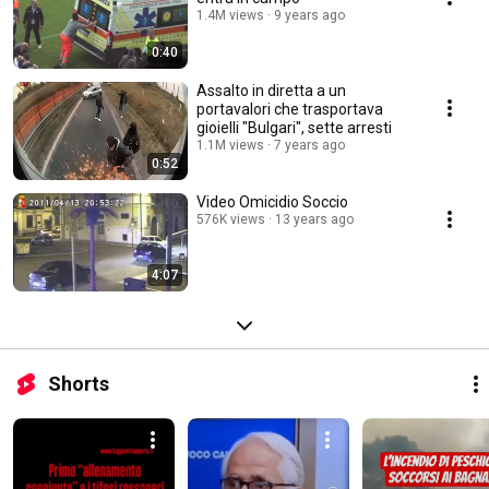
1.4M views
9 years ago
0:40
Assalto in diretta a un
portavalori che trasportava
gioielli "Bulgari", sette arresti
1.1M views
7 years ago
0:52
Video Omicidio Soccio
576K views
13 years ago
4:07
Shorts