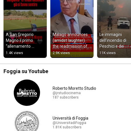
A San Gregorio 
Malagò announces 
Le immagini 
Magno il primo 
(amidst laughter) 
dell'incendio di 
“allenamento 
the readmission of 
Peschici e dei 
congiunto” e i tifosi 
#Foggia to Lega Pro
soccorsi ai bagna
1.4K views
2.9K views
11K views
rossoneri già si 
fanno sentire
Foggia su Youtube
Roberto Moretto Studio
@jrstudiocinema
187 subscribers
Università di Foggia
@UniversitadiFoggia
1.81K subscribers