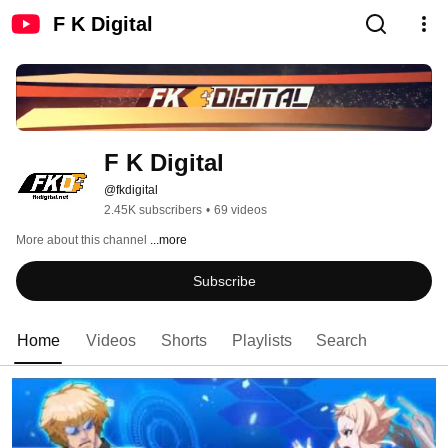
F K Digital
F K Digital
@fkdigital
2.45K subscribers
•
69 videos
More about this channel
...more
Subscribe
Home
Videos
Shorts
Playlists
Search