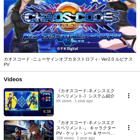
カオスコード -ニューサインオブカタストロフィ- Ver2.0 ルピナス
PV
Videos
《カオスコード-ネメシスエク
スペリメント-》システム紹介
8K views
1 year ago
6:38
『カオスコード-ネメシスエク
スペリメント-』 キャラクター
PV - ケット・シー & サーベラ
ス
10K views
1 year ago