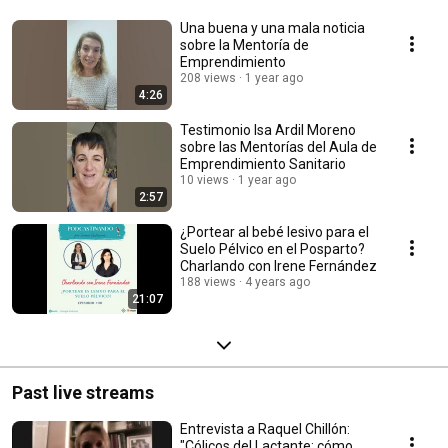
Una buena y una mala noticia
sobre la Mentoría de
Emprendimiento
208 views
1 year ago
4:26
Testimonio Isa Ardil Moreno
sobre las Mentorías del Aula de
Emprendimiento Sanitario
10 views
1 year ago
2:57
¿Portear al bebé lesivo para el
Suelo Pélvico en el Posparto?
Charlando con Irene Fernández
188 views
4 years ago
21:07
Past live streams
Entrevista a Raquel Chillón:
"Cólicos del Lactante: cómo