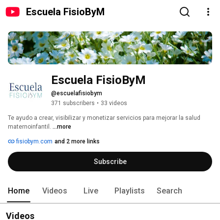
Escuela FisioByM
Escuela FisioByM 
@escuelafisiobym
371 subscribers
•
33 videos
Te ayudo a crear, visibilizar y monetizar servicios para mejorar la salud 
maternoinfantil. 
...more
fisiobym.com
and 2 more links
Subscribe
Home
Videos
Live
Playlists
Search
Videos