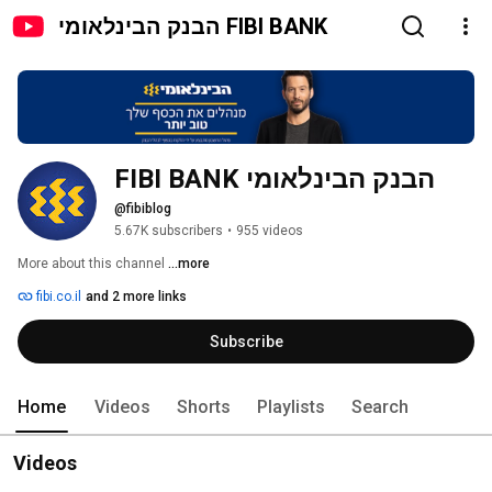
הבנק הבינלאומי FIBI BANK
הבנק הבינלאומי FIBI BANK
@fibiblog
5.67K subscribers
•
955 videos
More about this channel
...more
fibi.co.il
and 2 more links
Subscribe
Home
Videos
Shorts
Playlists
Search
Videos