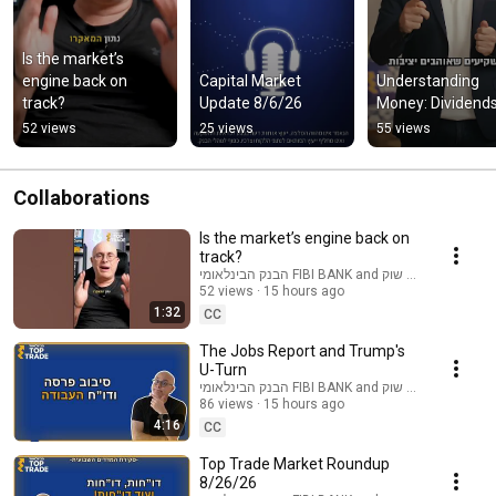
Is the market’s 
engine back on 
Capital Market 
Understanding 
track?
Update 8/6/26
Money: Dividend
52 views
25 views
55 views
Collaborations
Is the market’s engine back on
track?
הבנק הבינלאומי FIBI BANK and עושים שוק
52 views
15 hours ago
1:32
CC
The Jobs Report and Trump's
U-Turn
הבנק הבינלאומי FIBI BANK and עושים שוק
86 views
15 hours ago
4:16
CC
Top Trade Market Roundup
8/26/26