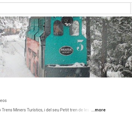
deos
 Trens Miners Turístics, i del seu Petit tren de les mines, 
...more
en en funcionament, al temps que van recuperant el seu 