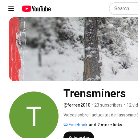
Trensminers
@ferreo2010
•
23 subscribers
•
12 vi
Videos sobre l'actualitat de l'associació
que els membres dee l'associació, ten
Facebook
and 2 more links
traçat. 
Subscribe