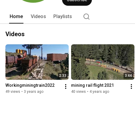
Home
Videos
Playlists
Videos
2:33
3:44
Workingminingtrain2022
mining rail flight 2021
49 views
•
3 years ago
40 views
•
4 years ago