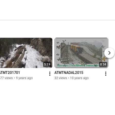
5:19
0:34
ATMT201701
ATMTNADAL2015
477 views
•
9 years ago
32 views
•
10 years ago