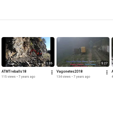
1:05
5:27
ATMTreballs18
Vagonetes2018
115 views
•
7 years ago
134 views
•
7 years ago