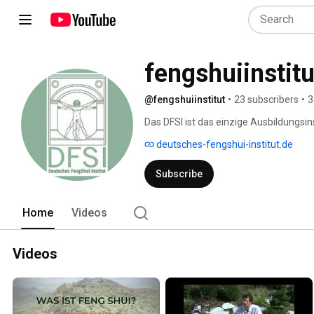
fengshuiinstitu
@fengshuiinstitut
•
23 subscribers
•
3
Das DFSI ist das einzige Ausbildungsin
Quellenstudium und der Übertragung d
deutsches-fengshui-institut.de
und die Ergebnisse regelmäßig und inte
Forschungsarbeit ist ein Weltwissen, d
Subscribe
Shui. Dieses gebündelte Wissen findet 
wieder. Feng Shui Ausbildungen sind i
als staatlich anerkannter Fernkurs ang
Home
Videos
Videos