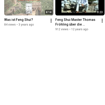
4:14
3:23
Was ist Feng Shui?
Feng Shui Master Thomas 
Fröhling über die 
84 views
•
3 years ago
Harmonielehre
912 views
•
12 years ago