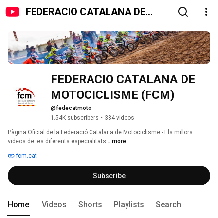
FEDERACIO CATALANA DE
MOTOCICLISME (FCM)
FEDERACIO CATALANA DE 
MOTOCICLISME (FCM)
@fedecatmoto
1.54K subscribers
•
334 videos
Pàgina Oficial de la Federació Catalana de Motociclisme - Els millors 
videos de les diferents especialitats 
...more
fcm.cat
Subscribe
Home
Videos
Shorts
Playlists
Search