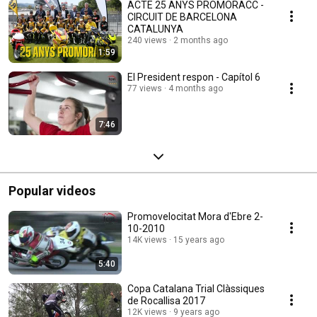
ACTE 25 ANYS PROMORACC -
CIRCUIT DE BARCELONA
CATALUNYA
240 views
2 months ago
1:59
El President respon - Capítol 6
77 views
4 months ago
7:46
Popular videos
Promovelocitat Mora d'Ebre 2-
10-2010
14K views
15 years ago
5:40
Copa Catalana Trial Clàssiques
de Rocallisa 2017
12K views
9 years ago