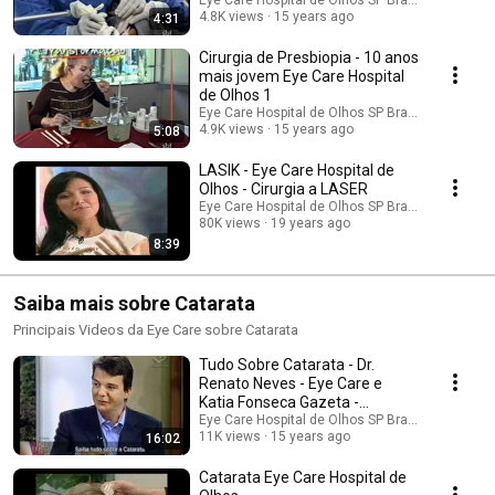
SBT
Eye Care Hospital de Olhos SP Brasil
4.8K views
15 years ago
4:31
Cirurgia de Presbiopia - 10 anos
mais jovem Eye Care Hospital
de Olhos 1
Eye Care Hospital de Olhos SP Brasil
4.9K views
15 years ago
5:08
LASIK - Eye Care Hospital de
Olhos - Cirurgia a LASER
Eye Care Hospital de Olhos SP Brasil
80K views
19 years ago
8:39
Saiba mais sobre Catarata
Principais Videos da Eye Care sobre Catarata
Tudo Sobre Catarata - Dr.
Renato Neves - Eye Care e
Katia Fonseca Gazeta -
Programa Mulheres 1/2011
Eye Care Hospital de Olhos SP Brasil
11K views
15 years ago
16:02
Catarata Eye Care Hospital de