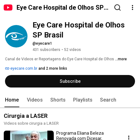
Eye Care Hospital de Olhos SP
Brasil
Eye Care Hospital de Olhos 
SP Brasil
@eyecare1
431 subscribers
•
52 videos
Canal de Videos er Reportagens do Eye Care Hospital de Olhos 
...more
eyecare.com.br
and 2 more links
Subscribe
Home
Videos
Shorts
Playlists
Search
Cirurgia a LASER
Videos sobre cirurgia a LASER
Programa Eliana Beleza
Renovada com Dicesar,