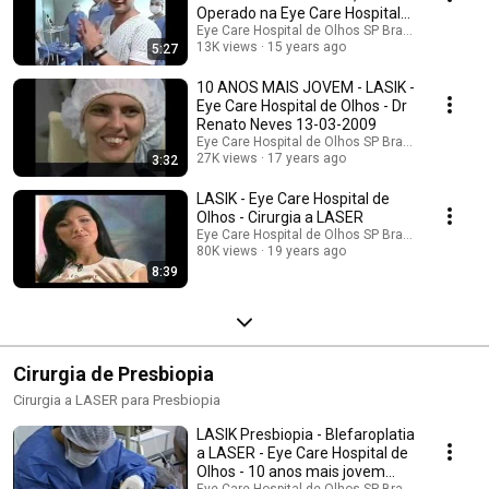
Operado na Eye Care Hospital
de Olhos #1 3 1
Eye Care Hospital de Olhos SP Brasil
13K views
15 years ago
5:27
10 ANOS MAIS JOVEM - LASIK -
Eye Care Hospital de Olhos - Dr
Renato Neves 13-03-2009
Eye Care Hospital de Olhos SP Brasil
27K views
17 years ago
3:32
LASIK - Eye Care Hospital de
Olhos - Cirurgia a LASER
Eye Care Hospital de Olhos SP Brasil
80K views
19 years ago
8:39
Cirurgia de Presbiopia
Cirurgia a LASER para Presbiopia
LASIK Presbiopia - Blefaroplatia
a LASER - Eye Care Hospital de
Olhos - 10 anos mais jovem