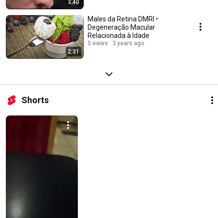
3:40
Males da Retina DMRI •
Degeneração Macular
Relacionada à Idade
5 views
3 years ago
2:31
Shorts