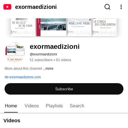
exormaedizioni
exormaedizioni
@exormaedizioni
51 subscribers
•
61 videos
More about this channel
...more
exormaedizioni.com
Subscribe
Home
Videos
Playlists
Search
Videos