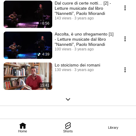
Dal cuore di certe notti… [2] -
Letture musicate dal libro
“Nannetti”, Paolo Miorandi
143 views
3 years ago
6:56
Ascolta, è uno sfregamento [1]
- Letture musicate dal libro
"Nannetti", Paolo Miorandi
100 views
3 years ago
4:39
Lo stoicismo dei romani
130 views
3 years ago
15:41
Library
Home
Shorts