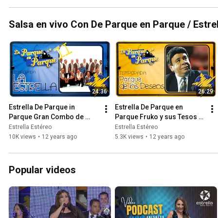
Salsa en vivo Con De Parque en Parque / Estre
24:36
26:29
Estrella De Parque in 
Estrella De Parque en 
Parque Gran Combo de 
Parque Fruko y sus Tesos 
Puerto Rico 2 Municipio de 
Parque de Los Deseos
Estrella Estéreo
Estrella Estéreo
La Estrella
10K views
•
12 years ago
5.3K views
•
12 years ago
Popular videos