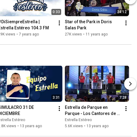
0:33
24:12
#DiSiempreEstrella | 
Star of the Park in Doris 
Estrella Estéreo 104.3 FM
Salas Park
29K views
•
7 years ago
27K views
•
11 years ago
3:31
7:28
SIMULACRO 31 DE 
Estrella de Parque en 
DICIEMBRE
Parque - Los Cantores de 
Chipuco
strella Estéreo
Estrella Estéreo
.8K views
•
13 years ago
5.6K views
•
13 years ago