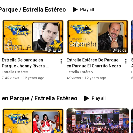
arque / Estrella Estéreo
Play all
23:29
26:08
Estrella De parque en 
Estrella Estéreo De Parque 
S
Parque Jhonny Rivera 
en Parque El Charrito Negro
Municipio de La Estrella
Estrella Estéreo
Estrella Estéreo
E
7.4K views
•
12 years ago
4K views
•
12 years ago
en Parque / Estrella Estéreo
Play all