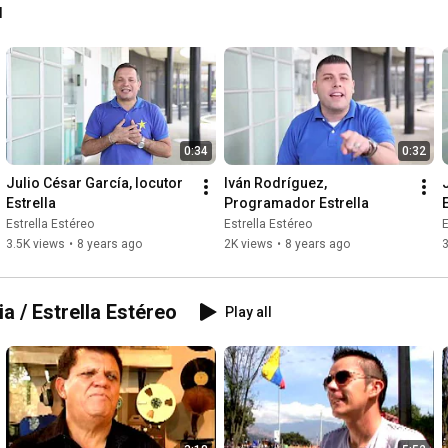
l
0:34
0:32
Julio César García, locutor 
Iván Rodríguez, 
Estrella
Programador Estrella
Estrella Estéreo
Estrella Estéreo
E
3.5K views
•
8 years ago
2K views
•
8 years ago
3
strella_Colombia / Estrella Estéreo
Play all