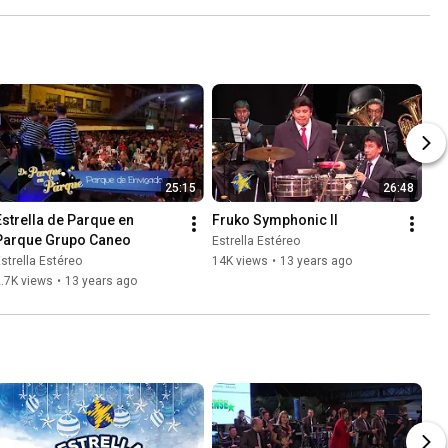
25:15
26:48
Estrella de Parque en 
Fruko Symphonic II
Parque Grupo Caneo
Estrella Estéreo
strella Estéreo
14K views
•
13 years ago
.7K views
•
13 years ago