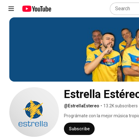
Estrella Estére
@EstrellaEstereo
•
13.2K subscribers
Prográmate con la mejor música tropica
por tu dial favorito Estrella 104.3 f.m.
tus canciones favoritas desde cualquie
Subscribe