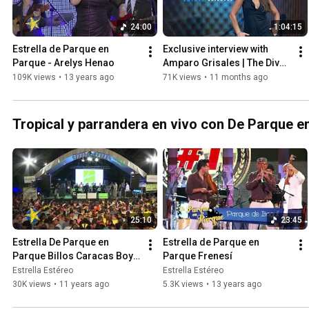
24:00
1:04:15
Estrella de Parque en 
Exclusive interview with 
Parque - Arelys Henao
Amparo Grisales | The Diva 
of Colombia on Estrella 
109K views
•
13 years ago
71K views
•
11 months ago
Estéreo
Tropical y parrandera en vivo con De Parque en
25:10
23:45
Estrella De Parque en 
Estrella de Parque en 
Parque Billos Caracas Boys 
Parque Frenesí
#1
Estrella Estéreo
Estrella Estéreo
30K views
•
11 years ago
5.3K views
•
13 years ago