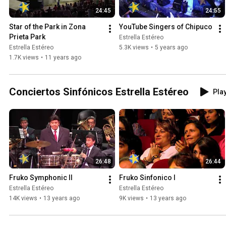
24:45
24:55
Star of the Park in Zona 
YouTube Singers of Chipuco
Prieta Park
Estrella Estéreo
Estrella Estéreo
5.3K views
•
5 years ago
1.7K views
•
11 years ago
Conciertos Sinfónicos Estrella Estéreo
Play
26:48
26:44
Fruko Symphonic II
Fruko Sinfonico I
Estrella Estéreo
Estrella Estéreo
14K views
•
13 years ago
9K views
•
13 years ago