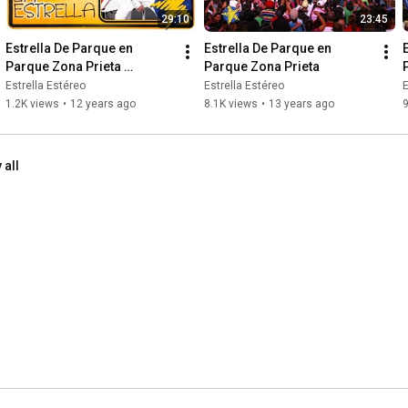
29:10
23:45
Estrella De Parque en 
Estrella De Parque en 
Parque Zona Prieta 
Parque Zona Prieta
Municipio de La Estrella
Estrella Estéreo
Estrella Estéreo
E
1.2K views
•
12 years ago
8.1K views
•
13 years ago
 all