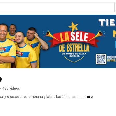
o
•
483 videos
l y crossover colombiana y latina las 24 horas del día 
...more
 o descarga nuestra app en app store y play store y pide 
r lugar del mundo. 