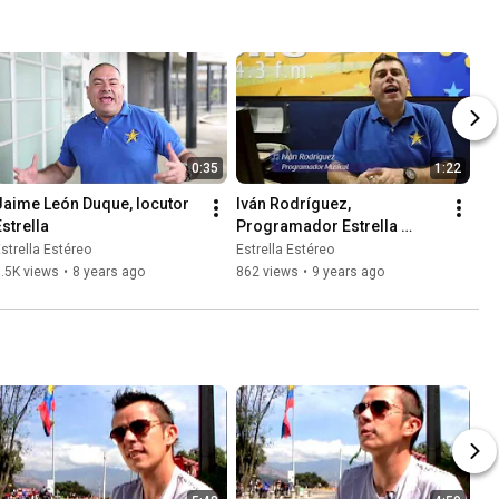
0:35
1:22
Jaime León Duque, locutor 
Iván Rodríguez, 
Estrella
Programador Estrella 
Estéreo
strella Estéreo
Estrella Estéreo
.5K views
•
8 years ago
862 views
•
9 years ago