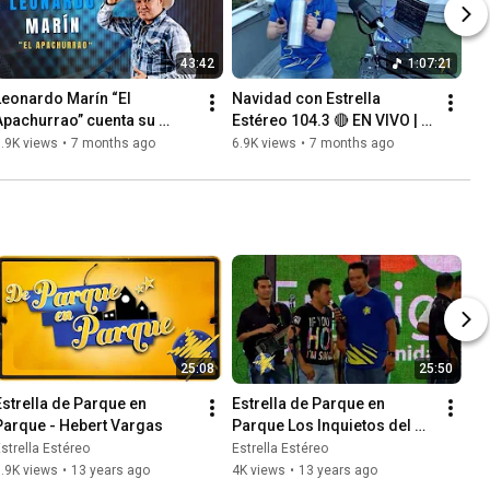
43:42
1:07:21
Leonardo Marín “El 
Navidad con Estrella 
Apachurrao” cuenta su 
Estéreo 104.3 🔴 EN VIVO | 
historia de vida y su música 
Diciembre en Medellín
.9K views
•
7 months ago
6.9K views
•
7 months ago
- Estrella Videopodcast
25:08
25:50
Estrella de Parque en 
Estrella de Parque en 
Parque - Hebert Vargas
Parque Los Inquietos del 
Vallenato
strella Estéreo
Estrella Estéreo
.9K views
•
13 years ago
4K views
•
13 years ago