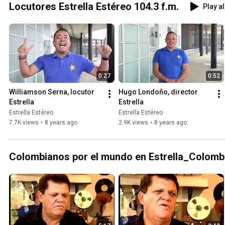
Locutores Estrella Estéreo 104.3 f.m.
Play al
0:27
0:52
Williamson Serna, locutor 
Hugo Londoño, director 
Estrella
Estrella
Estrella Estéreo
Estrella Estéreo
7.7K views
•
8 years ago
2.9K views
•
8 years ago
Colombianos por el mundo en E