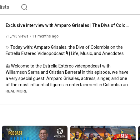
lists
Exclusive interview with Amparo Grisales | The Diva of Colombia on Estrella Estéreo
71,795 views
11 months ago
✨ Today with: Amparo Grisales, the Diva of Colombia on the 
Estrella Estéreo Videopodcast 🎙️ | Life, Music, and Anecdotes

📻 Welcome to the Estrella Estéreo videopodcast with 
Williamson Serna and Cristian Barrera! In this episode, we have 
a very special guest: Amparo Grisales, actress, singer, and one 
of the most influential figures in entertainment in Colombia and 
Latin America. 🌟

READ MORE
🔥 Known for her unforgettable roles in television and film, her 
participation as a judge on "Yo me llamo" (My Name Is), and her 
enduring connection to music and art, Amparo opens her heart 
to talk about her life, her career, and the fun anecdotes that 
have made her the true Diva of Colombia.
