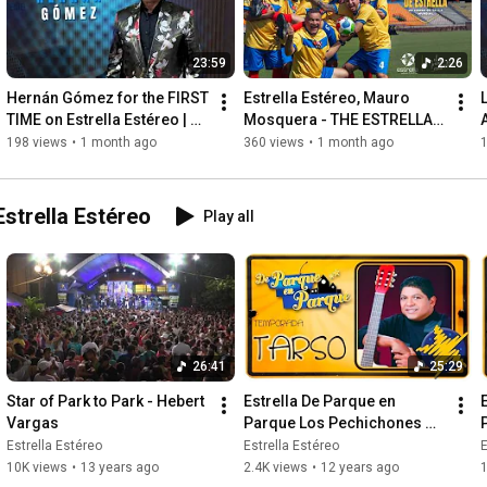
🌟 Topics covered in this episode:

✅ Amparo Grisales' artistic career

✅ Her career as a singer and music lover

23:59
2:26
✅ Anecdotes from "Yo Me Llamo" and her perspective on 
current television

Hernán Gómez for the FIRST 
Estrella Estéreo, Mauro 
✅ The Diva's life: glamour, discipline, and authenticity

TIME on Estrella Estéreo | 
Mosquera - THE ESTRELLA 
VIDEO PODCAST🎙️
SQUAD (Official Video)
198 views
•
1 month ago
360 views
•
1 month ago
1
🎧 Press play, subscribe, and turn on notifications 🔔 so you 
don't miss this exclusive interview with the woman who 
continues to influence generations. Listen to us on Estrella 
strella Estéreo
Play all
Estéreo 104.3 FM in Medellín, Colombia.

👉 Listen here: 
https://estrellacolombia.com/
#AmparoGrisales
#DivaOfColombia
#YoMeLlamo
#ColombianTelenovelas
#ColombianActress
#LatinPodcast
#EstrellaEstéreo
#ShowbizHistory
26:41
25:29
Star of Park to Park - Hebert 
Estrella De Parque en 
Vargas
Parque Los Pechichones 
Municipio de Tarso
Estrella Estéreo
Estrella Estéreo
E
10K views
•
13 years ago
2.4K views
•
12 years ago
1