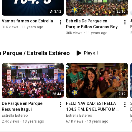
3:12
25:10
Vamos firmes con Estrella
Estrella De Parque en 
Parque Billos Caracas Boys 
31K views
•
11 years ago
#1
30K views
•
11 years ago
 Parque / Estrella Estéreo
Play all
26:44
2:12
De Parque en Parque 
FELIZ NAVIDAD: ESTRELLA 
Resumen Itagui
104.3 F.M. EN EL PUNTO MÁS 
ALTO
Estrella Estéreo
Estrella Estéreo
E
2.4K views
•
13 years ago
6.1K views
•
13 years ago
7