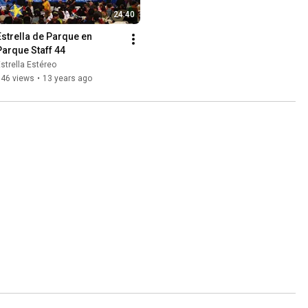
24:40
Estrella de Parque en 
Parque Staff 44
strella Estéreo
946 views
•
13 years ago