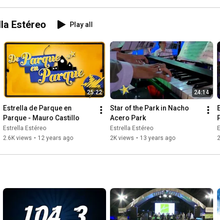
lla Estéreo
Play all
25:22
24:14
Estrella de Parque en 
Star of the Park in Nacho 
Parque - Mauro Castillo
Acero Park
Estrella Estéreo
Estrella Estéreo
E
2.6K views
•
12 years ago
2K views
•
13 years ago
2