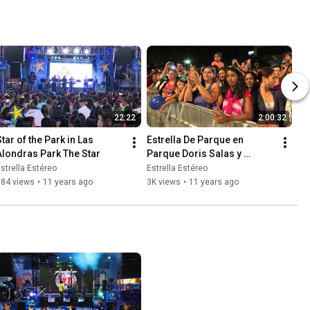
22:22
2:00:32
tar of the Park in Las 
Estrella De Parque en 
Alondras Park The Star
Parque Doris Salas y 
Jhonny Rivera  Parque de 
strella Estéreo
Estrella Estéreo
los Deseos Medellín
684 views
•
11 years ago
3K views
•
11 years ago