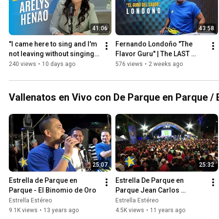
41:06
43:58
"I came here to sing and I'm 
Fernando Londoño "The 
not leaving without singing" 
Flavor Guru" | The LAST 
- Arelys Henao | VIDEO 
INTERVIEW on Estrella 
240 views
•
10 days ago
576 views
•
2 weeks ago
PODCAST on Estre...
Estéreo🎙️⭐
Vallenatos en Vivo con De Parque en Parque / E
25:07
25:32
Estrella de Parque en 
Estrella De Parque en 
Parque - El Binomio de Oro
Parque Jean Carlos 
Centeno #1  La Estrella
Estrella Estéreo
Estrella Estéreo
9.1K views
•
13 years ago
4.5K views
•
11 years ago