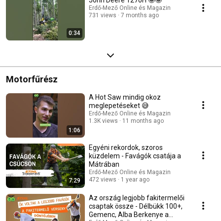
Erdő-Mező Online és Magazin
731 views
7 months ago
0:34
Motorfűrész
A Hot Saw mindig okoz
meglepetéseket 😅
Erdő-Mező Online és Magazin
1.3K views
11 months ago
1:06
Egyéni rekordok, szoros
küzdelem - Favágók csatája a
Mátrában
Erdő-Mező Online és Magazin
472 views
1 year ago
7:29
Az ország legjobb fakitermelői
csaptak össze - Délbükk 100+,
Gemenc, Alba Berkenye a