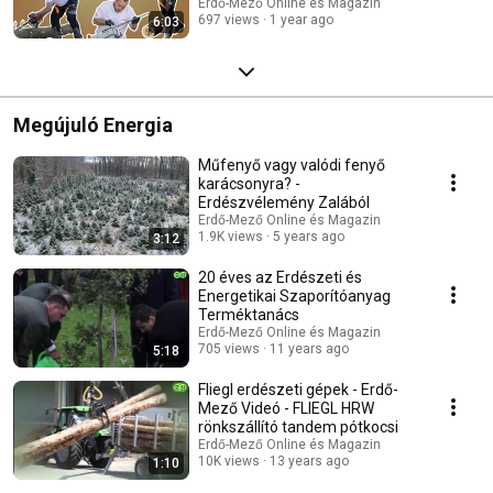
dobogón
Erdő-Mező Online és Magazin
697 views
1 year ago
6:03
Megújuló Energia
Műfenyő vagy valódi fenyő
karácsonyra? -
Erdészvélemény Zalából
Erdő-Mező Online és Magazin
1.9K views
5 years ago
3:12
20 éves az Erdészeti és
Energetikai Szaporítóanyag
Terméktanács
Erdő-Mező Online és Magazin
705 views
11 years ago
5:18
Fliegl erdészeti gépek - Erdő-
Mező Videó - FLIEGL HRW
rönkszállító tandem pótkocsi
Erdő-Mező Online és Magazin
10K views
13 years ago
1:10