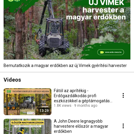
Bemutatkozik a magyar erdőkben az új Vimek gyérítési harvester
Videos
Fától az aprítékig -
Erdőgazdálkodás profi
eszközökkel a géptámogatás
küszöbén
1.8K views
9 months ago
13:29
A John Deere legnagyobb
harvestere először a magyar
erdőkben