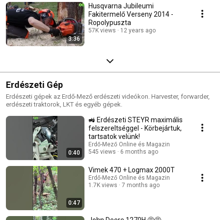
Husqvarna Jubileumi
Fakitermelő Verseny 2014 -
Ropolypuszta
57K views
12 years ago
3:36
Erdészeti Gép
Erdészeti gépek az Erdő-Mező erdészeti videókon. Harvester, forwarder,
erdészeti traktorok, LKT és egyéb gépek.
🚜 Erdészeti STEYR maximális
felszereltséggel - Körbejártuk,
tartsatok velünk!
Erdő-Mező Online és Magazin
545 views
6 months ago
0:40
Vimek 470 + Logmax 2000T
Erdő-Mező Online és Magazin
1.7K views
7 months ago
0:47
John Deere 1270H 🤩🤩