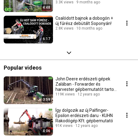
3.3K views
9 months ago
4:48
Csalódott bajnok a dobogón +
új fűrész debütált Soponyán!
2.8K views
10 months ago
6:17
Popular videos
John Deere erdészeti gépek
Zalában - Forwarder és
harvester gépbemutatót tartott
az Öforst
119K views
12 years ago
3:59
Így dolgozik az új Palfinger-
Epsilon erdészeti daru - KUHN
Rakodógép Kft. gépbemutató
91K views
12 years ago
4:06