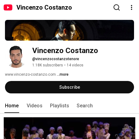
Vincenzo Costanzo
Vincenzo Costanzo
@vincenzocostanzotenore
1.18K subscribers
•
14 videos
www.vincenzo-costanzo.com 
...more
Subscribe
Home
Videos
Playlists
Search