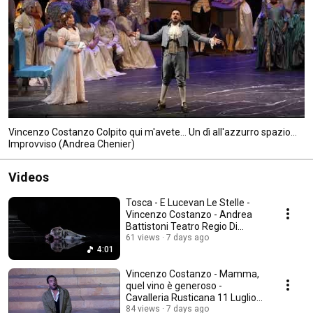
Vincenzo Costanzo Colpito qui m'avete... Un dì all'azzurro spazio...
Improvviso (Andrea Chenier)
Videos
Tosca - E Lucevan Le Stelle -
Vincenzo Costanzo - Andrea
Battistoni Teatro Regio Di
Torino
61 views
7 days ago
4:01
Vincenzo Costanzo - Mamma,
quel vino è generoso -
Cavalleria Rusticana 11 Luglio
2026
84 views
7 days ago