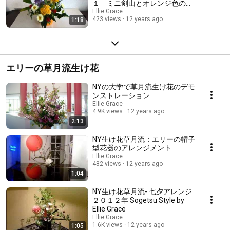
１ ミニ剣山とオレンジ色のコ
コット
Ellie Grace
423 views
12 years ago
1:18
エリーの草月流生け花
NYの大学で草月流生け花のデモ
ンストレーション
Ellie Grace
4.9K views
12 years ago
2:13
NY生け花草月流：エリーの帽子
型花器のアレンジメント
Ellie Grace
482 views
12 years ago
1:04
NY生け花草月流- 七夕アレンジ
２０１２年 Sogetsu Style by
Ellie Grace
Ellie Grace
1.6K views
12 years ago
1:05