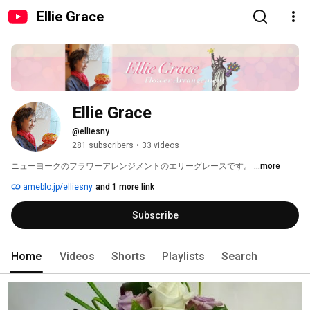
Ellie Grace
Ellie Grace
@elliesny
281 subscribers
•
33 videos
ニューヨークのフラワーアレンジメントのエリーグレースです。 
...more
ameblo.jp/elliesny
and 1 more link
Subscribe
Home
Videos
Shorts
Playlists
Search