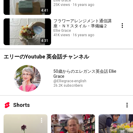
Ellie Grace
25K views
16 years ago
4:41
フラワーアレンジメント通信講
座・ＮＹスタイル・準備編２
Ellie Grace
41K views
16 years ago
4:31
エリーのYoutube 英会話チャンネル
50歳からのエレガンス英会話 Ellie
Grace
@Elliegrace-english
26.2K subscribers
Shorts