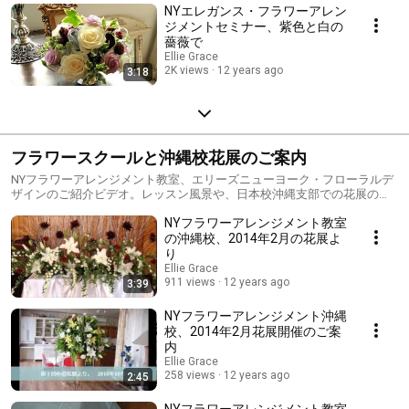
NYエレガンス・フラワーアレン
ジメントセミナー、紫色と白の
薔薇で
Ellie Grace
2K views
12 years ago
3:18
フラワースクールと沖縄校花展のご案内
NYフラワーアレンジメント教室、エリーズニューヨーク・フローラルデ
ザインのご紹介ビデオ。レッスン風景や、日本校沖縄支部での花展の様
子など。
NYフラワーアレンジメント教室
の沖縄校、2014年2月の花展よ
り
Ellie Grace
911 views
12 years ago
3:39
NYフラワーアレンジメント沖縄
校、2014年2月花展開催のご案
内
Ellie Grace
258 views
12 years ago
2:45
NYフラワーアレンジメント教室