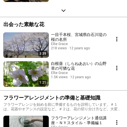
出会った素敵な花
一目千本桜、宮城県白石川堤の
桜の名所
Ellie Grace
218 views
12 years ago
3:39
白根葵（しらねあおい）の山野
草の可憐な花
Ellie Grace
1.5K views
12 years ago
1:21
フラワーアレンジメントの準備と基礎知識
フラワーアレンジを始める前に準備するものを説明しています。＃１
は、花器やオアシスの設定など。＃２は、花の切り分け方など。大変た
めになる基礎知識として定評があります。ご覧ください。
フラワーアレンジメント通信講
座・ＮＹスタイル・準備編１