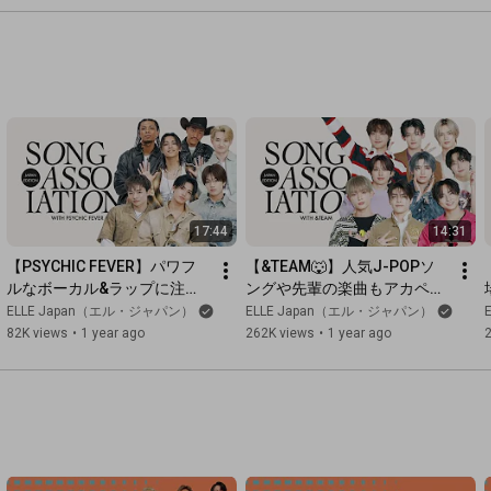
れの
に着
E 
17:44
14:31
【PSYCHIC FEVER】パワフ
【&TEAM🐺】人気J-POPソ
ルなボーカル&ラップに注目
ングや先輩の楽曲もアカペラ
💚　歌唱ゲームにTRY｜Song 
で披露🎤｜Song 
ELLE Japan（エル・ジャパン）
ELLE Japan（エル・ジャパン）
Association｜ELLE Japan
Association｜ELLE Japan
82K views
•
1 year ago
262K views
•
1 year ago