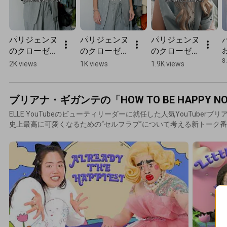
パリジェンヌ
パリジェンヌ
パリジェンヌ
のクローゼッ
のクローゼッ
のクローゼッ
M
トの中身を拝
トの中身を拝
トの中身を拝
8
2K views
1K views
1.9K views
見！ with マ
見！ with マ
見！ with マ
リーナ・リリ
リーナ・リリ
リーナ・リリ
ツィ Part 3｜
ツィ Part 2｜
ツィ Part 1｜
ブリアナ・ギガンテの「HOW TO BE HAPPY NOT
My Favorite 
My Favorite 
My Favorite 
ELLE YouTubeのビューティリーダーに就任した人気YouTuber
in Paris｜ 
in Paris｜ 
in Paris｜ 
史上最高に可愛くなるための“セルフラブ”について考える新トーク
ELLE Japan 
ELLE Japan 
ELLE Japan 
#shorts
#shorts
#shorts