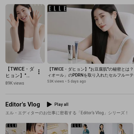
【TWICE・ダ
【TWICE・ダヒョン】"お豆腐肌"の秘密とは？
ヒョン】"お
ィオール」のPDRNを取り入れたセルフルー
をのぞき見｜ ELLE Japan
豆腐肌"の秘
53K views
•
5 days ago
89K views
密とは？ 
「ディオー
ル」のPDRN
Editor's Vlog
Play all
を取り入れた
エル・エディターのお仕事に密着する「Editor's Vlog」シリーズ！
セルフルーテ
ィンをのぞき
見｜ ELLE 