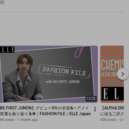
Japan
CC
13:25
BE:FIRST JUNON】デビュー5年の衣装&ヘアメイ
【ALPHA DR
変遷を振り返り🕺⚽️｜FASHION FILE｜ELLE Japan
に迫る二択クイズに
ELLE Japan
5K views
•
1 month ago
42K views
•
2 mo