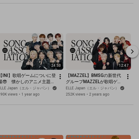
24:53
12:47
【INI】歌唱ゲームについに登
【MAZZEL】BMSGの新世代
場😎　懐かしのアニメ主題歌
グループMAZZELが歌唱ゲー
や合唱曲までたっぷりアカペ
ムに初参戦！　話題曲のダン
ELLE Japan（エル・ジャパン）
ELLE Japan（エル・ジャパン）
ラ披露｜Song Association
スも｜Song Association｜
290K views
•
1 year ago
252K views
•
2 years ago
｜ ELLE Japan
ELLE Japan