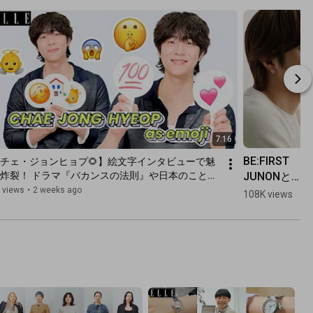
7:16
BE:FIRST 
チェ・ジョンヒョプ🌻】絵文字インタビューで魅
JUNONと
炸裂！ ドラマ『バカンスの法則』や日本のことも
AS EMOJI｜ELLE Japan
「ハリー・ウ
 views
•
2 weeks ago
108K views
ィンスト
ン」。憧れの
輝きを身に着
けて｜ELLE 
Japan