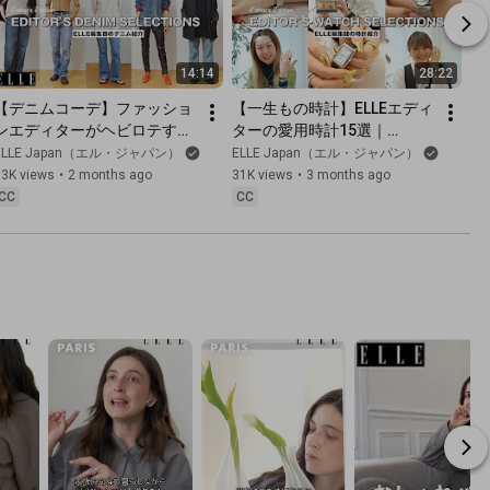
14:14
28:22
【デニムコーデ】ファッショ
【一生もの時計】ELLEエディ
ンエディターがヘビロテする
ターの愛用時計15選｜
デニム12選｜Editor's Vlog 
Editor's Vlog Special｜ ELLE 
ELLE Japan（エル・ジャパン）
ELLE Japan（エル・ジャパン）
Special｜ ELLE Japan
Japan
13K views
•
2 months ago
31K views
•
3 months ago
CC
CC