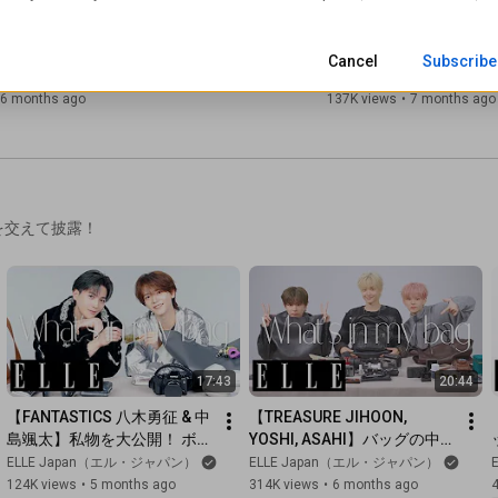
15:17
特別版💖】8歳のブリちゃん×12歳のブリ
【ブリアナ・ギガンテ ×
Cancel
Subscribe
る「私たちの本当の幸せ」💫｜HOW TO 
きがい＝動物たち」がくれ
 NOT PERFECT｜ ELLE Japan
TO BE HAPPY NOT PER
6 months ago
137K views
•
7 months ago
を交えて披露！
17:43
20:44
【FANTASTICS 八木勇征 & 中
【TREASURE JIHOON, 
島颯太】私物を大公開！ ボー
YOSHI, ASAHI】バッグの中身
カルコンビ“ゆせそた”のバッ
を大公開！　個性溢れるこだ
ELLE Japan（エル・ジャパン）
ELLE Japan（エル・ジャパン）
グの中身は？｜What's in my 
わり私物をチェック💎✨｜
124K views
•
5 months ago
314K views
•
6 months ago