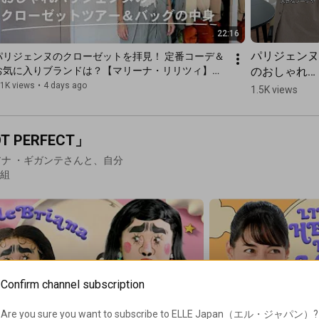
22:16
パリジェンヌ
パリジェンヌのクローゼットを拝見！ 定番コーデ＆
のおしゃれイ
お気に入りブランドは？【マリーナ・リリツィ】｜
y Favorite in Paris｜ ELLE Japan
ンテリアを拝
.1K views
•
4 days ago
1.5K views
見！ ルーム
ツアー with 
イーマー・ラ
 PERFECT」
イアン＝ラト
ブリアナ ・ギガンテさんと、自分
ー Part 3｜
番組
My Favorite 
in Paris｜ 
ELLE Japan 
#shorts
Confirm channel subscription
Are you sure you want to subscribe to 
ELLE Japan（エル・ジャパン）
?