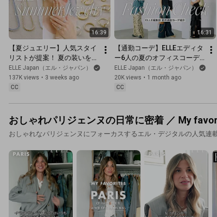
Japan
16:39
16:31
【夏ジュエリー】人気スタイ
【通勤コーデ】ELLEエディタ
リストが提案！ 夏の装いをア
ー6人の夏のオフィスコーデ
ップデートする大人のジュエ
＆バッグ｜Editor's Vlog 
ELLE Japan（エル・ジャパン）
ELLE Japan（エル・ジャパン）
リー術｜Editor's Vlog 
Special｜ELLE Japan
137K views
•
3 weeks ago
20K views
•
1 month ago
Special｜ELLE Japan
CC
CC
おしゃれパリジェンヌの日常に密着 ／ My favorites
おしゃれなパリジェンヌにフォーカスするエル・デジタルの人気連