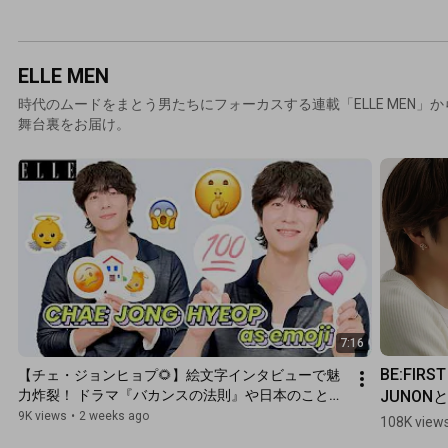
に入りの私物を大公開💖｜
What's in my bag｜ELLE 
Japan
ELLE MEN
時代のムードをまとう男たちにフォーカスする連載「ELLE MEN」
舞台裏をお届け。
7:16
BE:FIRST 
【チェ・ジョンヒョプ🌻】絵文字インタビューで魅
JUNON
力炸裂！ ドラマ『バカンスの法則』や日本のことも
｜AS EMOJI｜ELLE Japan
「ハリー
9K views
•
2 weeks ago
108K view
ィンスト