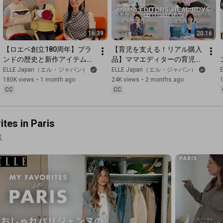
16:39
20:16
【ロエベ創立180周年】ブラ
【育児を支える！リアル購入
ンドの歴史と新作アイテムを
品】ママエディターの育児を
ご紹介｜Editor's Vlog 
支える 本当に買って良かった
ELLE Japan（エル・ジャパン）
ELLE Japan（エル・ジャパン）
Special｜ELLE Japan
もの｜Editor's Vlog Special
180K views
•
1 month ago
24K views
•
2 months ago
｜ELLE Japan
CC
CC
 in Paris
載