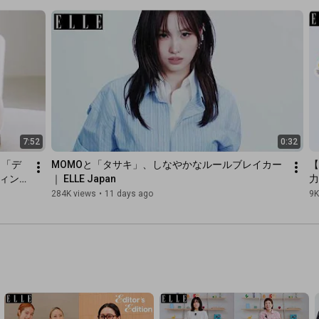
video: CHLOÉ BRUHAT

coordination: ELIE INOUE

ELLE editor: MASAKO YUNOKI

Video Editor: NANAMI MAEDA

Video Producer: NAOHIRO SUGANUMA/Hearst

#パリジェンヌ
#ルームツアー
#roomtour
#ellejapan
----------

チャンネル登録はこちら＞＞
http://bit.ly/SubscribeToELLEJapan
7:52
0:32
ELLE JAPAN：
https://www.elle.com/jp/
 「デ
MOMOと「タサキ」、しなやかなルールブレイカー
【
INSTAGRAM：
https://www.instagram.com/ellejapan/
ティン
｜ ELLE Japan
力
X(旧Twitter)：
https://twitter.com/ellejapan/
｜
284K views
•
11 days ago
9K
FACEBOOK：
https://www.facebook.com/ellejapan/