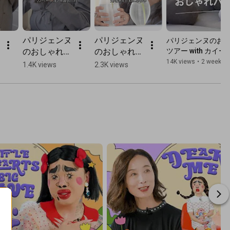
パリジェンヌ
パリジェンヌ
パリジェンヌのおし
のおしゃれイ
のおしゃれイ
ツアー with カイ
Favorite in Paris｜
ンテリアを拝
ンテリアを拝
14K views
•
2 weeks 
1.4K views
2.3K views
見！ ルーム
見！ ルーム
ツアー with 
ツアー with 
イーマー・ラ
イーマー・ラ
イアン＝ラト
イアン＝ラト
ー Part 2｜
ー Part 1｜
My Favorite 
My Favorite 
in Paris｜ 
in Paris｜ 
ELLE Japan 
ELLE Japan 
#shorts
#shorts