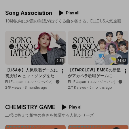
ン」。憧
輝きを身
Song Association
Play all
けて｜ELL
10秒以内にお題の単語が出てくる曲を答える、ELLE US人気企画
Japan
9:35
24:42
【LiSA🍓】人気歌唱ゲームに
【STARGLOW】BMSGの新星
初挑戦🔥 ヒットソングをたっ
がアカペラ歌唱ゲームに
ぷりアカペラ披露｜Song 
TRY！　ラスピ課題曲も披露
ELLE Japan（エル・ジャパン）
ELLE Japan（エル・ジャパン）
Association｜ELLE Japan
🎤｜Song Association｜
24K views
•
3 months ago
271K views
•
6 months ago
ELLE Japan
CHEMISTRY GAME
Play all
二択に答えて相性の良さを検証する人気シリーズ