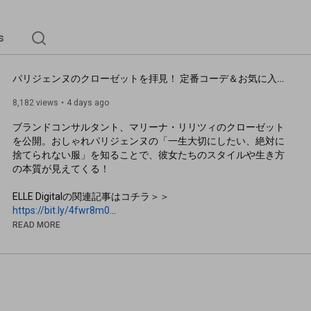
s
パリジェンヌのクローゼットを拝見！ 定番コーデ＆お気に入りブランドは？【マリーナ・リリツィ】｜My Favorite in Paris｜ ELLE Japan
8,182 views
4 days ago
ブランドコンサルタント、マリーナ・リリツィのクローゼット
を公開。おしゃれパリジェンヌの「一生大切にしたい、絶対に
捨てられない服」を知ることで、彼女たちのスタイルや生き方
の本質が見えてくる！

https://bit.ly/4fwr8m0
READ MORE
おしゃれなパリジェンヌにフォーカスするエル・デジタルの人
https://youtu.be/tUXMT5Pl7k0
https://youtu.be/WrleJPRxid0
https://youtu.be/CBmx2xi3heI