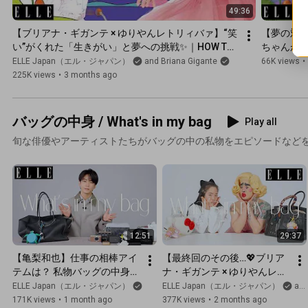
49:36
【ブリアナ・ギガンテ × ゆりやんレトリィバァ】“笑
【夢の対談
い”がくれた「生きがい」と夢への挑戦✨｜HOW TO 
ちゃんが語
BE HAPPY NOT PERFECT｜ ELLE Japan
BE HAPPY
ELLE Japan（エル・ジャパン）
and Briana Gigante
66K views
•
225K views
•
3 months ago
バッグの中身 / What's in my bag
Play all
旬な俳優やアーティストたちがバッグの中の私物をエピソードなど
12:51
29:37
【亀梨和也】仕事の相棒アイ
【最終回のその後…💖ブリア
テムは？ 私物バッグの中身を
ナ・ギガンテ × ゆりやんレト
大公開👜｜What's in my bag
リィバァ🎀】KAWAIIが詰ま
ELLE Japan（エル・ジャパン）
ELLE Japan（エル・ジャパン）
and Briana Gigante
｜ELLE Japan
った愛用バッグの中身＆お気
171K views
•
1 month ago
377K views
•
2 months ago