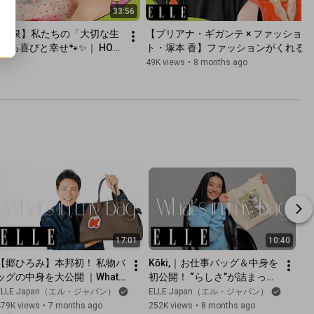
33:56
 森 泉】私たちの「大切な生
【ブリアナ・ギガンテ × ファッショ
る喜びと幸せ🐾✨｜ HOW 
ト・塚本 香】ファッションがくれる小さ
FECT｜ ELLE Japan
HOW TO BE HAPPY NOT PERFECT｜ E
49K views
•
8 months ago
17:01
10:40
【郷ひろみ】本邦初！ 私物バ
Kōki,｜お仕事バッグ＆中身を
ッグの中身を大公開 ｜What's 
初公開！ “らしさ”が詰まった
in my bag｜ ELLE Japan
リアルな愛用品を拝見 ｜ 
ELLE Japan（エル・ジャパン）
ELLE Japan（エル・ジャパン）
Whats in my bag｜ ELLE 
479K views
•
7 months ago
252K views
•
8 months ago