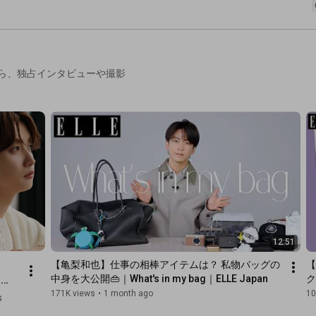
bag｜ELLE Japan
What's in my bag｜ELLE 
Japan
から、独占インタビューや撮影
12:51
【亀梨和也】仕事の相棒アイテムは？ 私物バッグの
【
と
中身を大公開👜｜What's in my bag｜ELLE Japan
ク
・ウ
171K views
•
1 month ago
10
s