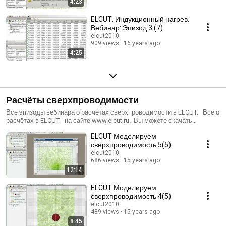
4:23
ELCUT: Индукционный нагрев:
Вебинар: Эпизод 3 (7)
elcut2010
909 views
16 years ago
4:25
Расчёты сверхпроводимости
Все эпизоды вебинара о расчётах сверхпроводимости в ELCUT. Всё о
расчётах в ELCUT - на сайте www.elcut.ru. Вы можете скачать
бесплатную студенческую версию, файлы задач типовых расчётов,
ELCUT Моделируем
задать вопросы или посмотреть методички и статьи.
сверхпроводимость 5(5)
elcut2010
686 views
15 years ago
12:14
ELCUT Моделируем
сверхпроводимость 4(5)
elcut2010
489 views
15 years ago
8:45