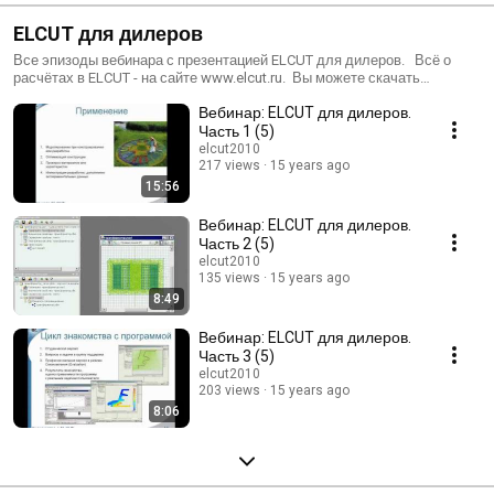
ELCUT для дилеров
Все эпизоды вебинара с презентацией ELCUT для дилеров. Всё о
расчётах в ELCUT - на сайте www.elcut.ru. Вы можете скачать
бесплатную студенческую версию, файлы задач типовых расчётов,
Вебинар: ELCUT для дилеров.
задать вопросы или посмотреть методички и статьи.
Часть 1 (5)
elcut2010
217 views
15 years ago
15:56
Вебинар: ELCUT для дилеров.
Часть 2 (5)
elcut2010
135 views
15 years ago
8:49
Вебинар: ELCUT для дилеров.
Часть 3 (5)
elcut2010
203 views
15 years ago
8:06