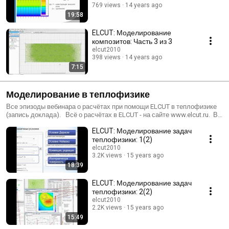
769 views
14 years ago
19:58
ELCUT: Моделирование
композитов: Часть 3 из 3
elcut2010
398 views
14 years ago
7:15
Моделирование в теплофизике
Все эпизоды вебинара о расчётах при помощи ELCUT в теплофизике
(запись доклада). Всё о расчётах в ELCUT - на сайте www.elcut.ru. Вы
можете скачать бесплатную студенческую версию, файлы задач
ELCUT: Моделирование задач
типовых расчётов, задать вопросы или посмотреть методички и
статьи.
теплофизики: 1(2)
elcut2010
3.2K views
15 years ago
18:39
ELCUT: Моделирование задач
теплофизики: 2(2)
elcut2010
2.2K views
15 years ago
15:49