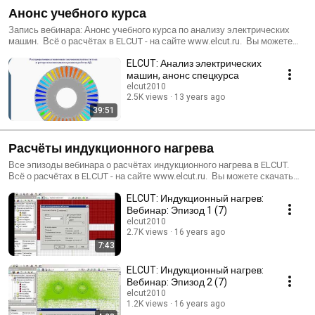
Анонс учебного курса
Запись вебинара: Анонс учебного курса по анализу электрических
машин. Всё о расчётах в ELCUT - на сайте www.elcut.ru. Вы можете
скачать бесплатную студенческую версию, файлы задач типовых
ELCUT: Анализ электрических
расчётов, задать вопросы или посмотреть методички и статьи.
машин, анонс спецкурса
elcut2010
2.5K views
13 years ago
39:51
Расчёты индукционного нагрева
Все эпизоды вебинара о расчётах индукционного нагрева в ELCUT.
Всё о расчётах в ELCUT - на сайте www.elcut.ru. Вы можете скачать
бесплатную студенческую версию, файлы задач типовых расчётов,
ELCUT: Индукционный нагрев:
задать вопросы или посмотреть методички и статьи.
Вебинар: Эпизод 1 (7)
elcut2010
2.7K views
16 years ago
7:43
ELCUT: Индукционный нагрев:
Вебинар: Эпизод 2 (7)
elcut2010
1.2K views
16 years ago