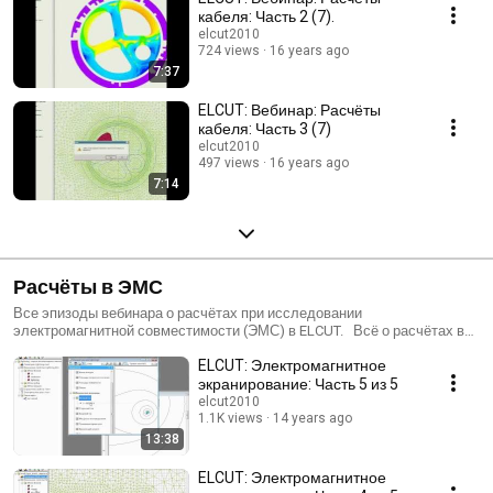
кабеля: Часть 2 (7).
elcut2010
724 views
16 years ago
7:37
ELCUT: Вебинар: Расчёты
кабеля: Часть 3 (7)
elcut2010
497 views
16 years ago
7:14
Расчёты в ЭМС
Все эпизоды вебинара о расчётах при исследовании
электромагнитной совместимости (ЭМС) в ELCUT. Всё о расчётах в
ELCUT - на сайте www.elcut.ru. Вы можете скачать бесплатную
ELCUT: Электромагнитное
студенческую версию, файлы задач типовых расчётов, задать
вопросы или посмотреть методички и статьи.
экранирование: Часть 5 из 5
elcut2010
1.1K views
14 years ago
13:38
ELCUT: Электромагнитное