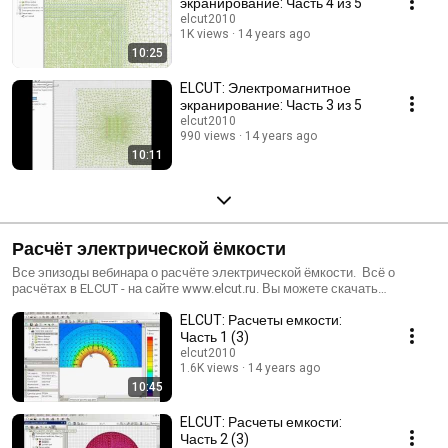
экранирование: Часть 4 из 5
elcut2010
1K views
14 years ago
10:25
ELCUT: Электромагнитное
экранирование: Часть 3 из 5
elcut2010
990 views
14 years ago
10:11
Расчёт электрической ёмкости
Все эпизоды вебинара о расчёте электрической ёмкости. Всё о
расчётах в ELCUT - на сайте www.elcut.ru. Вы можете скачать
бесплатную студенческую версию, файлы задач типовых расчётов,
ELCUT: Расчеты емкости:
задать вопросы или посмотреть методички и статьи.
Часть 1 (3)
elcut2010
1.6K views
14 years ago
10:45
ELCUT: Расчеты емкости:
Часть 2 (3)