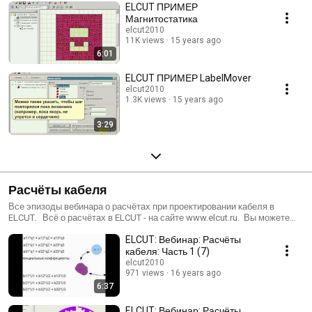
ELCUT ПРИМЕР
Магнитостатика
elcut2010
11K views
15 years ago
6:01
ELCUT ПРИМЕР LabelMover
elcut2010
1.3K views
15 years ago
3:29
Расчёты кабеля
Все эпизоды вебинара о расчётах при проектировании кабеля в
ELCUT. Всё о расчётах в ELCUT - на сайте www.elcut.ru. Вы можете
скачать бесплатную студенческую версию, файлы задач типовых
ELCUT: Вебинар: Расчёты
расчётов, задать вопросы или посмотреть методички и статьи.
кабеля: Часть 1 (7)
elcut2010
971 views
16 years ago
6:37
ELCUT: Вебинар: Расчёты