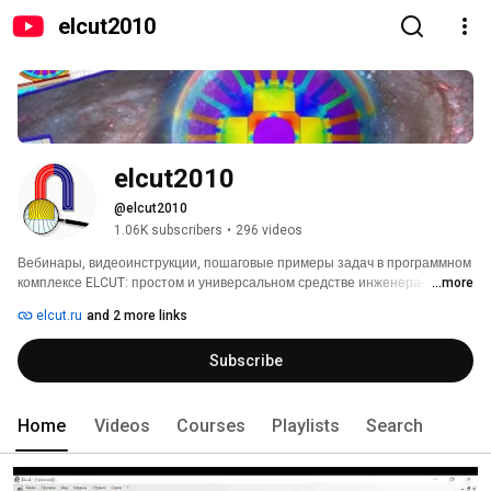
elcut2010
elcut2010
@elcut2010
1.06K subscribers
•
296 videos
Вебинары, видеоинструкции, пошаговые примеры задач в программном 
комплексе ELCUT: простом и универсальном средстве инженера-
...more
расчетчика. 
elcut.ru
and 2 more links
Subscribe
Home
Videos
Courses
Playlists
Search