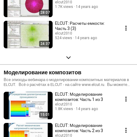
elcut2010
1.7K views
14 years ago
28:07
ELCUT: Расчеты емкости:
Часть 3 (3)
elcut2010
524 views
14 years ago
24:37
Моделирование композитов
Все эпизоды вебинара о моделировании композитных материалов в
ELCUT. Всё о расчётах в ELCUT - на сайте www.elcut.ru. Вы можете
скачать бесплатную студенческую версию, файлы задач типовых
ELCUT: Моделирование
расчётов, задать вопросы или посмотреть методички и статьи.
композитов: Часть 1 из 3
elcut2010
1.8K views
14 years ago
15:01
ELCUT: Моделирование
композитов: Часть 2 из 3
elcut2010