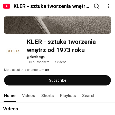
KLER - sztuka tworzenia wnętrz
od 1973 roku
KLER - sztuka tworzenia 
wnętrz od 1973 roku
@Klerdesign
313 subscribers
•
37 videos
More about this channel
...more
Subscribe
Home
Videos
Shorts
Playlists
Search
Videos