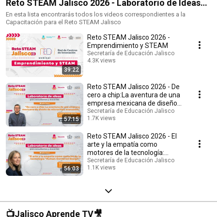
Reto STEAM Jalisco 2026 - Laboratorio de Ideas
Para Docentes y Estudiantes
En esta lista encontrarás todos los videos correspondientes a la
Capacitación para el Reto STEAM Jalisco
Reto STEAM Jalisco 2026 -
Emprendimiento y STEAM
Secretaría de Educación Jalisco
4.3K views
39:22
Streamed 3 months ago
Reto STEAM Jalisco 2026 - De
cero a chip:La aventura de una
empresa mexicana de diseño
de microchips
Secretaría de Educación Jalisco
1.7K views
57:15
Streamed 4 months ago
Reto STEAM Jalisco 2026 - El
arte y la empatía como
motores de la tecnología:
Human-Centered Design
Secretaría de Educación Jalisco
1.1K views
56:03
Streamed 3 months ago
📺Jalisco Aprende TV🎥