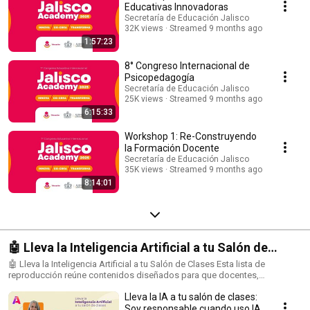
y experiencias digitales, exploramos los temas que están transformando
Educativas Innovadoras
la educación: innovación pedagógica, cultura digital, inteligencia artificial,
Secretaría de Educación Jalisco
inclusión y sostenibilidad. Esta serie reúne a expertos, líderes educativos
32K views
Streamed 9 months ago
y voces inspiradoras que comparten ideas para construir la educación
1:57:23
del futuro, centrada en las personas y los valores. Porque aprender,
compartir e innovar… también es hacerlo #AlEstiloJalisco.
8° Congreso Internacional de
Psicopedagogía
Secretaría de Educación Jalisco
25K views
Streamed 9 months ago
6:15:33
Workshop 1: Re-Construyendo
la Formación Docente
Secretaría de Educación Jalisco
35K views
Streamed 9 months ago
8:14:01
🤖 Lleva la Inteligencia Artificial a tu Salón de
Clases
🤖 Lleva la Inteligencia Artificial a tu Salón de Clases Esta lista de
reproducción reúne contenidos diseñados para que docentes,
estudiantes y familias descubran cómo la Inteligencia Artificial puede
Lleva la IA a tu salón de clases:
convertirse en una aliada del aprendizaje. Aquí encontrarás: ✅ Talleres y
webinars con ejemplos prácticos. ✅ Herramientas digitales que
Soy responsable cuando uso IA