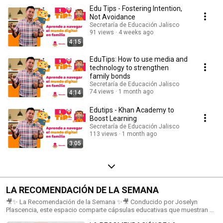
cuidadores, con el objetivo de acompañarlos en el uso responsable,
Edu Tips - Fostering Intention,
seguro y consciente de la tecnología en casa. En cada episodio, Xavier
Alain, colaborador de Alfabetización Digital, comparte ideas claras y
Not Avoidance
útiles para fortalecer la convivencia familiar en la era digital: desde cómo
Secretaría de Educación Jalisco
cuidar la seguridad en línea, hasta cuándo es buen momento para
91 views
4 weeks ago
introducir herramientas como la inteligencia artificial. Porque educar
4:15
también es adaptarse, dialogar y crecer en comunidad.
EduTips: How to use media and
technology to strengthen
family bonds
Secretaría de Educación Jalisco
74 views
1 month ago
4:14
Edutips - Khan Academy to
Boost Learning
Secretaría de Educación Jalisco
113 views
1 month ago
3:05
LA RECOMENDACIÓN DE LA SEMANA
🎥✨ La Recomendación de la Semana ✨🎥 Conducido por Joselyn
Plascencia, este espacio comparte cápsulas educativas que muestran el
esfuerzo, los proyectos y los espacios más relevantes de la educación