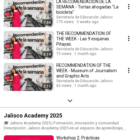
LA RECOMENDACIÓN DE LA
en Jalisco. Aquí descubrirás: ✅ Experiencias inspiradoras de nuestra
comunidad educativa ✅ Innovaciones que transforman la enseñanza ✅
SEMANA - Tortas ahogadas "La
Lugares de interés que fortalecen el aprendizaje en nuestro estado 🙌
bicicleta"
Este programa es un reconocimiento a lo que todas y todos construimos
Secretaría de Educación Jalisco
juntos por la educación. 📺 ¡Dale play y acompáñanos en esta conexión
170 views
3 weeks ago
7:44
con el saber! #RecomendaciónDeLaSemana #JaliscoAprende
#EducaciónJalisco #SEJ #InnovaciónEducativa #ComunidadEducativa
THE RECOMMENDATION OF
THE WEEK - Las 9 esquinas.
Pitayas.
Secretaría de Educación Jalisco
73 views
1 month ago
6:19
RECOMMENDATION OF THE
WEEK - Museum of Journalism
and Graphic Arts
Secretaría de Educación Jalisco
60 views
1 month ago
2:11
Jalisco Academy 2025
🎓 Jalisco Academy 2025 | Formación, innovación y comunidad
Descripción: Jalisco Academy 2025 es un espacio de aprendizaje,
inspiración y colaboración para docentes, estudiantes y comunidades
Workshop 2: Prácticas
educativas de todo el estado. A través de conferencias, paneles, talleres