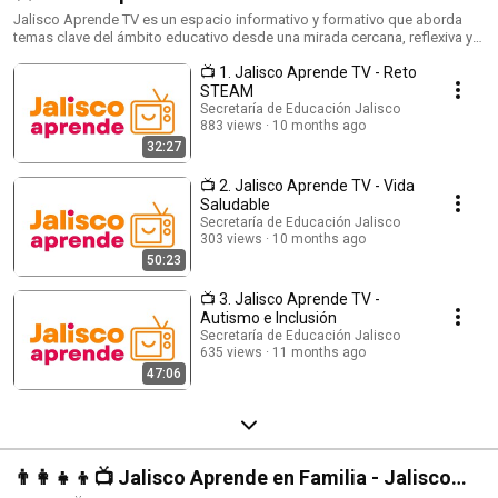
Jalisco Aprende TV es un espacio informativo y formativo que aborda
temas clave del ámbito educativo desde una mirada cercana, reflexiva y
contextualizada. A través de programas, entrevistas y análisis, esta serie
📺 1. Jalisco Aprende TV - Reto
presenta contenidos relacionados con calidad educativa, diversidad,
innovación, valores, convivencia y experiencias que fortalecen el
STEAM
aprendizaje dentro y fuera del aula. Un punto de encuentro para
Secretaría de Educación Jalisco
docentes, familias y comunidad educativa que busca informar, dialogar y
883 views
10 months ago
construir una educación más humana, equitativa y con sentido social en
32:27
Jalisco. Producción: Secretaría de Educación del Estado de Jalisco y
Gobierno del Estado de Jalisco. Porque reflexionar, dialogar y aprender
📺 2. Jalisco Aprende TV - Vida
juntos… también es educar #AlEstiloJalisco. #JaliscoAprendeTV
Saludable
#EducaciónJalisco #GobiernoDeJalisco #SecretaríaDeEducaciónJalisco
Secretaría de Educación Jalisco
#ComunidadEducativa #DocentesJalisco #InnovaciónEducativa
303 views
10 months ago
#CalidadEducativa #AlEstiloJalisco
50:23
📺 3. Jalisco Aprende TV -
Autismo e Inclusión
Secretaría de Educación Jalisco
635 views
11 months ago
47:06
👨‍👩‍👧‍👦📺 Jalisco Aprende en Familia - Jalisco