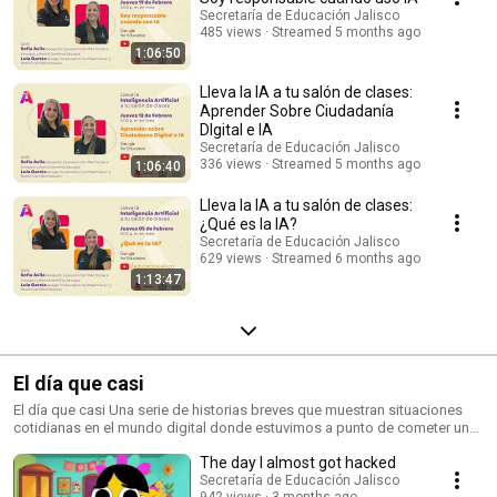
potencian la enseñanza. ✅ Ideas innovadoras para aplicar la IA en el aula
Secretaría de Educación Jalisco
de manera responsable y creativa. ✨ Una guía práctica para explorar
485 views
Streamed 5 months ago
nuevas formas de enseñar y aprender en la Escuela Mexicana.
1:06:50
#InteligenciaArtificial #EducaciónJalisco #InnovaciónEducativa
#IAEnElAula #DocentesConIA #JaliscoAprende
Lleva la IA a tu salón de clases:
Aprender Sobre Ciudadanía
DIgital e IA
Secretaría de Educación Jalisco
336 views
Streamed 5 months ago
1:06:40
Lleva la IA a tu salón de clases:
¿Qué es la IA?
Secretaría de Educación Jalisco
629 views
Streamed 6 months ago
1:13:47
El día que casi
El día que casi Una serie de historias breves que muestran situaciones
cotidianas en el mundo digital donde estuvimos a punto de cometer un
error… pero aprendimos a tiempo. A través de cada episodio,
The day I almost got hacked
reflexionamos sobre: • Seguridad digital y prevención de riesgos • Toma
de decisiones en entornos digitales • Uso responsable de la tecnología •
Secretaría de Educación Jalisco