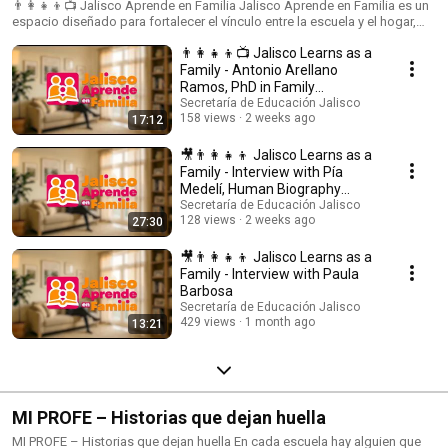
Aprende en Familia
👨‍👩‍👧‍👦📺 Jalisco Aprende en Familia Jalisco Aprende en Familia es un
espacio diseñado para fortalecer el vínculo entre la escuela y el hogar,
reconociendo a la familia como un pilar fundamental en el aprendizaje y
👨‍👩‍👧‍👦📺 Jalisco Learns as a
el desarrollo integral de niñas, niños y adolescentes. A través de
programas, cápsulas y reflexiones, esta sección aborda temas
Family - Antonio Arellano
relacionados con el acompañamiento familiar, la educación
Ramos, PhD in Family
socioemocional, la convivencia, los valores y el bienestar, promoviendo
Education Sciences
Secretaría de Educación Jalisco
prácticas que favorecen entornos de aprendizaje positivos dentro y fuera
158 views
2 weeks ago
17:12
del aula. Un punto de encuentro para madres, padres, tutores y
comunidad educativa que busca acompañar, orientar y construir una
🎥👨‍👩‍👧‍👦 Jalisco Learns as a
educación más cercana, humana y compartida. Producción: Secretaría de
Family - Interview with Pía
Educación del Estado de Jalisco y Gobierno del Estado de Jalisco.
Medelí, Human Biography
Porque educar en familia… también es educar #AlEstiloJalisco.
Therapist
Secretaría de Educación Jalisco
#JaliscoAprendeEnFamilia #EducaciónJalisco #GobiernoDeJalisco
128 views
2 weeks ago
27:30
#SecretaríaDeEducaciónJalisco #FamiliaYEscuela
#AprendizajeEnFamilia #EducaciónIntegral #ComunidadEducativa
🎥👨‍👩‍👧‍👦 Jalisco Learns as a
#AlEstiloJalisco
Family - Interview with Paula
Barbosa
Secretaría de Educación Jalisco
429 views
1 month ago
13:21
MI PROFE – Historias que dejan huella
MI PROFE – Historias que dejan huella En cada escuela hay alguien que