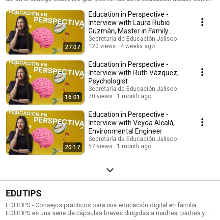
conducción de Perla Burciaga, este espacio reúne voces de
Education in Perspective -
especialistas, directivos y docentes que comparten experiencias, retos y
propuestas para fortalecer la comunidad educativa en Jalisco. Aquí
Interview with Laura Rubio
encontrarás ideas que inspiran, proyectos que transforman y
Guzmán, Master in Family
perspectivas que enriquecen la enseñanza y el aprendizaje. 🌟
Education Sciences
Secretaría de Educación Jalisco
#EducacionEnPerspectiva #EducacionJalisco #AlEstiloJalisco
120 views
4 weeks ago
27:07
#ComunidadEducativa
Education in Perspective -
Interview with Ruth Vázquez,
Psychologist
Secretaría de Educación Jalisco
70 views
1 month ago
16:01
Education in Perspective -
Interview with Veyda Alcalá,
Environmental Engineer
Secretaría de Educación Jalisco
57 views
1 month ago
20:17
EDUTIPS
EDUTIPS - Consejos prácticos para una educación digital en familia
EDUTIPS es una serie de cápsulas breves dirigidas a madres, padres y