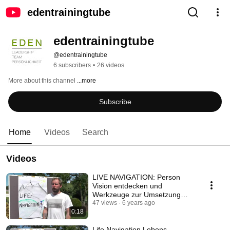
edentrainingtube
edentrainingtube
@edentrainingtube
6 subscribers
•
26 videos
More about this channel
...more
Subscribe
Home
Videos
Search
Videos
LIVE NAVIGATION: Person
Vision entdecken und
Werkzeuge zur Umsetzung
erhalten
47 views
6 years ago
0:18
Life Navigation Lebens