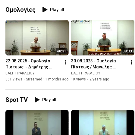
Ομολογίες
Play all
48:31
38:33
22.08.2025 - Ομολογία 
30.08.2023 - Ομολογία 
Πίστεως  - Δημήτρης 
Πίστεως / Μανώλης 
Καλαφατάς
Μαραβελάκης
ΕΑΕΠ ΗΡΑΚΛΕΙΟΥ
ΕΑΕΠ ΗΡΑΚΛΕΙΟΥ
361 views
•
Streamed 11 months ago
1K views
•
2 years ago
Spot TV
Play all