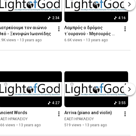
2:34
4:16
Λατρεύουμε τον αιώνιο 
Λαμπρός ο δρόμος 
Θεό - Ξενοφών Ιωαννίδης
τ΄ουρανού - Μησουράς 
Βαγγέλης
.9K views
•
13 years ago
6.6K views
•
13 years ago
4:27
3:55
Ancient Words
Arriva (piano and violin)
ΕΑΕΠ ΗΡΑΚΛΕΙΟΥ
ΕΑΕΠ ΗΡΑΚΛΕΙΟΥ
466 views
•
13 years ago
519 views
•
13 years ago