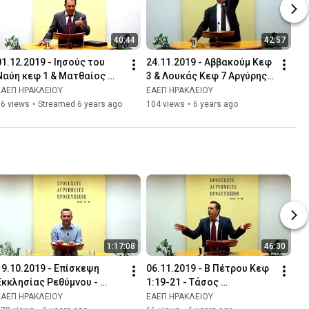
40:44
42:57
01.12.2019 - Ιησούς του 
24.11.2019 - Αββακούμ Κεφ 
Ναύη κεφ 1 & Ματθαίος 
3 & Λουκάς Κεφ 7 Αργύρης 
κεφ 14 - Τάσος 
Πάσουλας
ΕΑΕΠ ΗΡΑΚΛΕΙΟΥ
ΕΑΕΠ ΗΡΑΚΛΕΙΟΥ
Ορφανουδάκης
66 views
•
Streamed 6 years ago
104 views
•
6 years ago
1:17:08
46:30
19.10.2019 - Eπίσκεψη 
06.11.2019 - Β Πέτρου Κεφ 
Εκκλησίας Ρεθύμνου - 
1:19-21 - Τάσος 
διάφοροι ομιλητές
Ορφανουδάκης
ΕΑΕΠ ΗΡΑΚΛΕΙΟΥ
ΕΑΕΠ ΗΡΑΚΛΕΙΟΥ