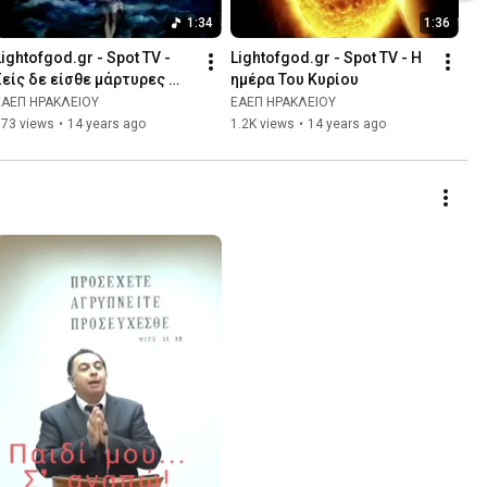
1:34
1:36
Lightofgod.gr - Spot TV - 
Lightofgod.gr - Spot TV - Η 
Σείς δε είσθε μάρτυρες 
ημέρα Του Κυρίου
τούτων
ΕΑΕΠ ΗΡΑΚΛΕΙΟΥ
ΕΑΕΠ ΗΡΑΚΛΕΙΟΥ
973 views
•
14 years ago
1.2K views
•
14 years ago