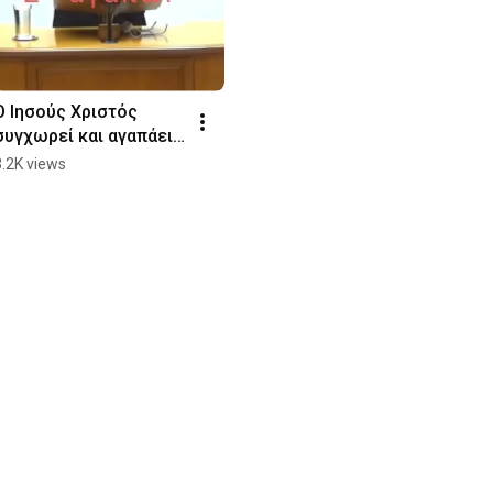
Ο Ιησούς Χριστός 
συγχωρεί και αγαπάει 
τον άνθρωπο!
3.2K views