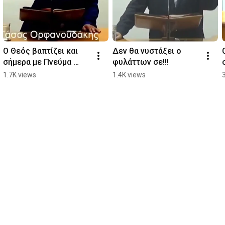
Ο Θεός βαπτίζει και 
Δεν θα νυστάξει ο 
σήμερα με Πνεύμα 
φυλάττων σε!!!
Άγιο!
1.7K views
1.4K views