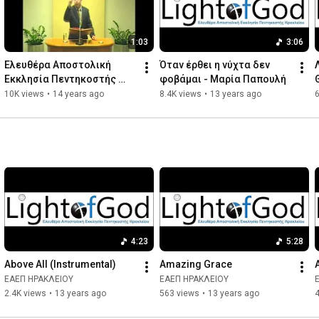
1:03
3:06
Ελευθέρα Αποστολική 
Όταν έρθει η νύχτα δεν 
Εκκλησία Πεντηκοστής 
φοβάμαι - Μαρία Παπουλή
Ηρακλείου
10K views
•
14 years ago
8.4K views
•
13 years ago
6
4:23
5:28
Above All (Instrumental)
Amazing Grace
ΕΑΕΠ ΗΡΑΚΛΕΙΟΥ
ΕΑΕΠ ΗΡΑΚΛΕΙΟΥ
2.4K views
•
13 years ago
563 views
•
13 years ago