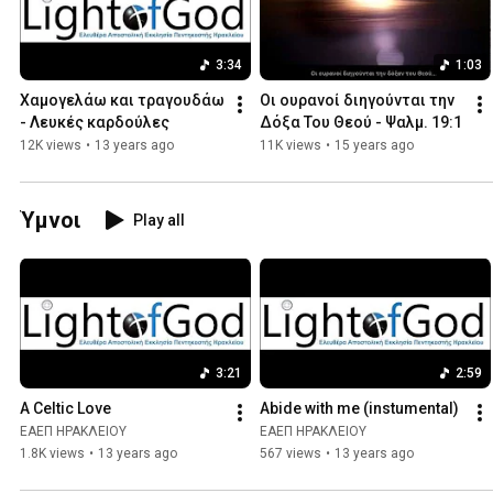
3:34
1:03
Χαμογελάω και τραγουδάω 
Οι ουρανοί διηγούνται την 
- Λευκές καρδούλες
Δόξα Του Θεού - Ψαλμ. 19:1
12K views
•
13 years ago
11K views
•
15 years ago
Ύμνοι
Play all
3:21
2:59
A Celtic Love
Abide with me (instumental)
ΕΑΕΠ ΗΡΑΚΛΕΙΟΥ
ΕΑΕΠ ΗΡΑΚΛΕΙΟΥ
1.8K views
•
13 years ago
567 views
•
13 years ago