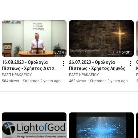
57:14
54:01
16.08.2023 - Ομολογία 
26.07.2023 - Ομολογία 
Πίστεως - Χρήστος Δέτσης 
Πίστεως - Χρήστος Λημνός
& Δευτερονόμιο Κεφ 
ΕΑΕΠ ΗΡΑΚΛΕΙΟΥ
ΕΑΕΠ ΗΡΑΚΛΕΙΟΥ
34(λδ') - Γιώργος 
584 views
•
Streamed 2 years ago
462 views
•
Streamed 3 years ago
Καλλέργης