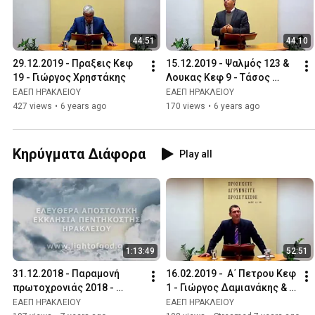
44:51
44:10
29.12.2019 - Πραξεις Κεφ 
15.12.2019 - Ψαλμός 123 & 
19 - Γιώργος Χρηστάκης
Λουκας Κεφ 9 - Τάσος 
Ορφανουδάκης
ΕΑΕΠ ΗΡΑΚΛΕΙΟΥ
ΕΑΕΠ ΗΡΑΚΛΕΙΟΥ
427 views
•
6 years ago
170 views
•
6 years ago
Κηρύγματα Διάφορα
Play all
1:13:49
52:51
31.12.2018 - Παραμονή 
16.02.2019 -  Α΄ Πετρου Κεφ 
πρωτοχρονιάς 2018 - 
1 - Γιώργος Δαμιανάκης & 
Μηνύματα αδελφών
Ησαΐας Κεφ 41 - Λευτέρης 
ΕΑΕΠ ΗΡΑΚΛΕΙΟΥ
ΕΑΕΠ ΗΡΑΚΛΕΙΟΥ