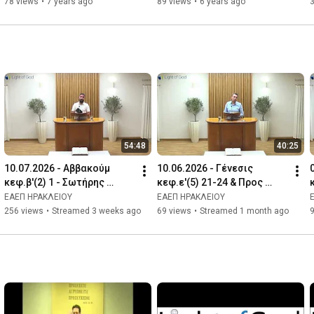
78 views
•
7 years ago
89 views
•
6 years ago
54:48
40:25
10.07.2026 - Αββακούμ 
10.06.2026 - Γένεσις 
κεφ.β'(2) 1 - Σωτήρης 
κεφ.ε'(5) 21-24 & Προς 
Λασκαρίδης & Ομολογία 
Εβραίους κεφ.ια'(11) 1-2,5-
ΕΑΕΠ ΗΡΑΚΛΕΙΟΥ
ΕΑΕΠ ΗΡΑΚΛΕΙΟΥ
Αντώνη Παπαγιαννάκη
6 - Μανούσος Μαμαλάκης
256 views
•
Streamed 3 weeks ago
69 views
•
Streamed 1 month ago