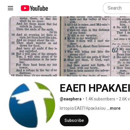
ΕΑΕΠ ΗΡΑΚΛΕ
@eaephera
•
1.4K subscribers
•
2.6K 
Ιστορία ΕΑΕΠ Ηρακλείου 
...more
Subscribe