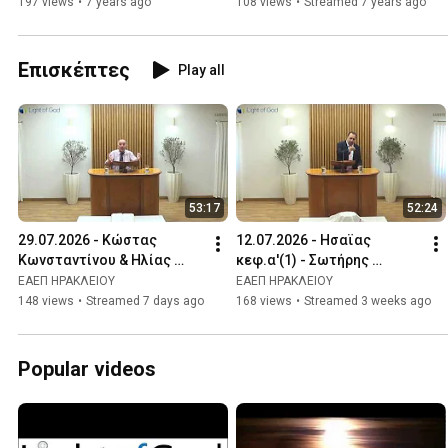
Μπελενιώτης
197 views
•
7 years ago
108 views
•
Streamed 7 years ago
Επισκέπτες
Play all
53:17
52:24
29.07.2026 - Κώστας 
12.07.2026 - Ησαϊας 
Κωνσταντίνου & Ηλίας 
κεφ.α'(1) - Σωτήρης 
Γεροντίνης
Λασκαρίδης & Πράξεις 
ΕΑΕΠ ΗΡΑΚΛΕΙΟΥ
ΕΑΕΠ ΗΡΑΚΛΕΙΟΥ
κεφ.ιγ'(13) - Τάσος 
148 views
•
Streamed 7 days ago
168 views
•
Streamed 3 weeks ago
Ορφανουδάκης
Popular videos