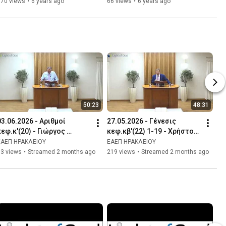
370 views
•
6 years ago
66 views
•
6 years ago
50:23
48:31
03.06.2026 - Αριθμοί 
27.05.2026 - Γένεσις 
κεφ.κ'(20) - Γιώργος 
κεφ.κβ'(22) 1-19 - Χρήστος 
Κλάδος
Αυγερινού
ΕΑΕΠ ΗΡΑΚΛΕΙΟΥ
ΕΑΕΠ ΗΡΑΚΛΕΙΟΥ
93 views
•
Streamed 2 months ago
219 views
•
Streamed 2 months ago