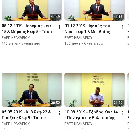
41:49
41:13
08.12.2019 - Ιερεμίας κεφ 
01.12.2019 - Ιησούς του 
15 & Μάρκος Κεφ 5 - Τάσος 
Ναύη κεφ 1 & Ματθαίος 
Ορφανουδάκης
κεφ 14 - Τάσος 
ΕΑΕΠ ΗΡΑΚΛΕΙΟΥ
ΕΑΕΠ ΗΡΑΚΛΕΙΟΥ
Ορφανουδάκης
115 views
•
6 years ago
136 views
•
6 years ago
38:52
21:40
05.05.2019 - Ιώβ Κεφ 22 & 
10.08.2019 - Εξοδος Κεφ 14 
Πράξεις Κεφ 9 - Τάσος 
- Παναγιωτης Βαλσαμιδης
Ορφανουδάκης
ΕΑΕΠ ΗΡΑΚΛΕΙΟΥ
ΕΑΕΠ ΗΡΑΚΛΕΙΟΥ