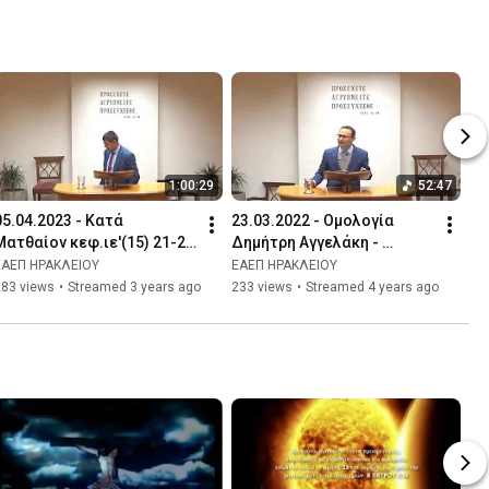
1:00:29
52:47
05.04.2023 - Κατά 
23.03.2022 - Ομολογία 
Ματθαίον κεφ.ιε'(15) 21-28 
Δημήτρη Αγγελάκη - 
& Ομολογία / Ρομπέρτο 
Ψαλμός ρλθ'(139) Παύλος 
ΕΑΕΠ ΗΡΑΚΛΕΙΟΥ
ΕΑΕΠ ΗΡΑΚΛΕΙΟΥ
Μουχαμέτι
Παπαδαντωνάκης
283 views
•
Streamed 3 years ago
233 views
•
Streamed 4 years ago