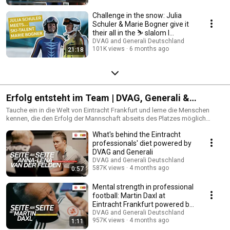
Challenge in the snow: Julia
Schuler & Marie Bogner give it
their all in the ⛷️ slalom I
Generali...
DVAG and Generali Deutschland
101K views
6 months ago
21:18
Erfolg entsteht im Team | DVAG, Generali &
Eintracht Frankfurt
Tauche ein in die Welt von Eintracht Frankfurt und lerne die Menschen
kennen, die den Erfolg der Mannschaft abseits des Platzes möglich
machen. In dieser Playlist zeigen wir exklusive Einblicke in Bereiche wie
What's behind the Eintracht
mentale Stärke, Spielerentwicklung, Ernährung, Teammanagement und
Equipment-Organisation. Von Martin Daxl, der Spieler in Fokus, Resilienz
professionals' diet powered by
und persönlicher Entwicklung unterstützt, über Anna Lena van der
DVAG and Generali
Welden, die Spieler optimal ernährt, bis zu Patrick Zeilmann und Franco
DVAG and Generali Deutschland
Lionti, die als Teammanager und Equipment-Manager den Trainings- und
587K views
4 months ago
0:57
Spielalltag organisieren – hier siehst du, was im Profifußball wirklich
zählt. Diese Videos sind Teil der Partnerschaft von der Deutsche
Mental strength in professional
Vermögensberatung, Eintracht Frankfurt und Generali und bieten
football: Martin Daxl at
exklusive Behind-the-Scenes-Einblicke in den modernen Profifußball.
Eintracht Frankfurt powered by
Perfekt für Fans, Sportinteressierte und alle, die erfahren wollen, wie
DVAG and ...
DVAG and Generali Deutschland
Erfolg im Fußball entsteht.
957K views
4 months ago
1:11