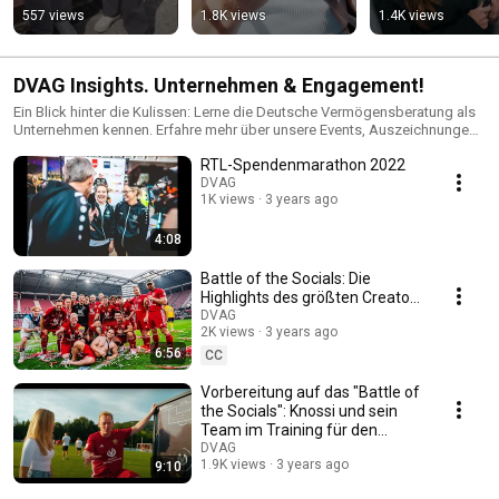
to him
Dominik Stuckma
557 views
1.8K views
1.4K views
answers
DVAG Insights. Unternehmen & Engagement!
Ein Blick hinter die Kulissen: Lerne die Deutsche Vermögensberatung als
Unternehmen kennen. Erfahre mehr über unsere Events, Auszeichnungen
und gesellschaftliches Engagement.
RTL-Spendenmarathon 2022
DVAG
1K views
3 years ago
4:08
Battle of the Socials: Die
Highlights des größten Creator-
Events mit Knossi & Co.
DVAG
2K views
3 years ago
6:56
CC
Vorbereitung auf das "Battle of
the Socials": Knossi und sein
Team im Training für den
großen Sieg
DVAG
1.9K views
3 years ago
9:10