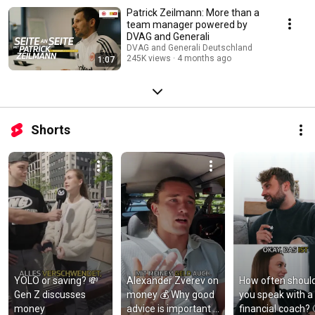
Patrick Zeilmann: More than a
team manager powered by
DVAG and Generali
DVAG and Generali Deutschland
245K views
4 months ago
1:07
Shorts
YOLO or saving? 💸 
Alexander Zverev on 
How often should
Gen Z discusses 
money 💰 Why good 
you speak with a 
money
advice is important 
financial coach? 