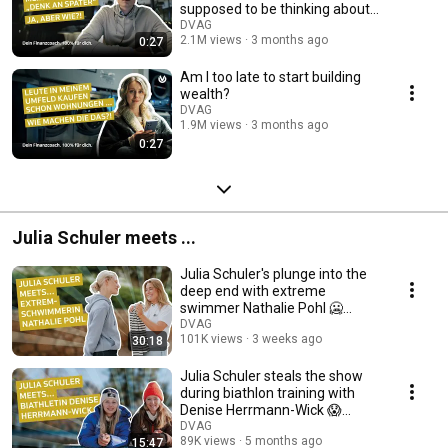
supposed to be thinking about
the future?
DVAG
2.1M views
3 months ago
0:27
Am I too late to start building
wealth?
DVAG
1.9M views
3 months ago
0:27
Julia Schuler meets ...
Julia Schuler's plunge into the
deep end with extreme
swimmer Nathalie Pohl 🥶
powered by DVAG
DVAG
101K views
3 weeks ago
30:18
Julia Schuler steals the show
during biathlon training with
Denise Herrmann-Wick 😱
Generali & DVAG
DVAG
89K views
5 months ago
15:47