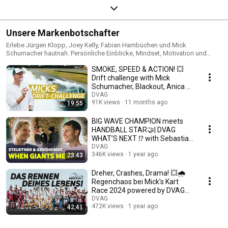
Unsere Markenbotschafter
Erlebe Jürgen Klopp, Joey Kelly, Fabian Hambüchen und Mick
Schumacher hautnah. Persönliche Einblicke, Mindset, Motivation und
packende Race Highlights. 🔥 Erfolgsgeheimnisse 🔥 Motivation für
SMOKE, SPEED & ACTION! 💥
Alltag & Karriere 🔥 Exklusive Momente mit echten Legenden Jetzt
reinklicken und inspirieren lassen.
Drift challenge with Mick
Schumacher, Blackout, Anica &
Co. 💨
DVAG
91K views
11 months ago
19:55
BIG WAVE CHAMPION meets
HANDBALL STAR🤝| DVAG
WHAT’S NEXT ⁉️ with Sebastian
Steudtner & Uwe Genshe...
DVAG
346K views
1 year ago
23:43
Dreher, Crashes, Drama! 💥🌧️
Regenchaos bei Mick’s Kart
Race 2024 powered by DVAG
🏎️
DVAG
472K views
1 year ago
42:41