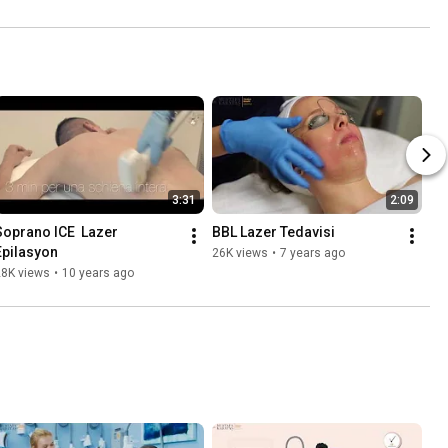
3:31
2:09
Soprano ICE  Lazer 
BBL Lazer Tedavisi
Epilasyon
26K views
•
7 years ago
28K views
•
10 years ago