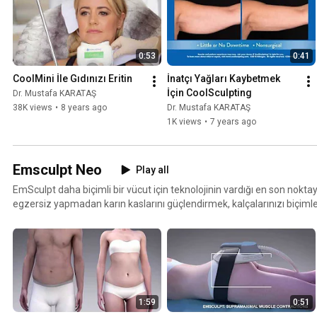
uygulanıyor. 7 milyondan fazla CoolSculpting tedavisi başarıyla tamamlandı. CoolSculpti
verme yöntemi değildir ve sağlıklı beslenmenin, aktif bir yaşam tarzı
0:53
0:41
CoolMini İle Gıdınızı Eritin
İnatçı Yağları Kaybetmek 
İçin CoolSculpting
Dr. Mustafa KARATAŞ
38K views
•
8 years ago
Dr. Mustafa KARATAŞ
1K views
•
7 years ago
Emsculpt Neo
Play all
EmSculpt daha biçimli bir vücut için teknolojinin vardığı en son nokta
egzersiz yapmadan karın kaslarını güçlendirmek, kalçalarınızı biçi
kollara, daha çekici bacaklara kavuşmak mümkün. ⁣
1:59
0:51