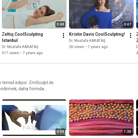
ng bir kilo
nın yerini alamaz.
0:48
0:47
Zeltiq CoolSculpting 
Kristin Davis CoolSculpting!
İstanbul
Dr. Mustafa KARATAŞ
Dr. Mustafa KARATAŞ
2K views
•
7 years ago
917 views
•
7 years ago
yı temsil ediyor…EmSculpt ile
mlendirmek, daha formda
0:59
1:26