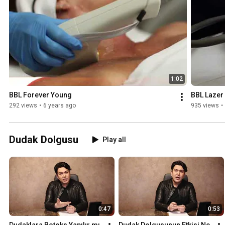
konforlu, hızlı ve tedavi sunuyor. İyileşme süreci gerektirmiyor ve te
sadece bir hafta içinde görülmeye başlıyor.
1:02
BBL Forever Young
BBL Lazer
292 views
•
6 years ago
935 views
•
Dudak Dolgusu
Play all
0:47
0:53