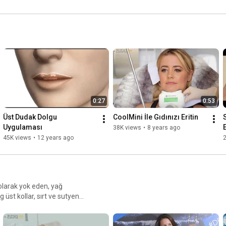
0:27
0:53
Üst Dudak Dolgu 
CoolMini İle Gıdınızı Eritin
Uygulaması
38K views
•
8 years ago
45K views
•
12 years ago
 olarak yok eden, yağ
g üst kollar, sırt ve sutyen
gidermekte başarıyla