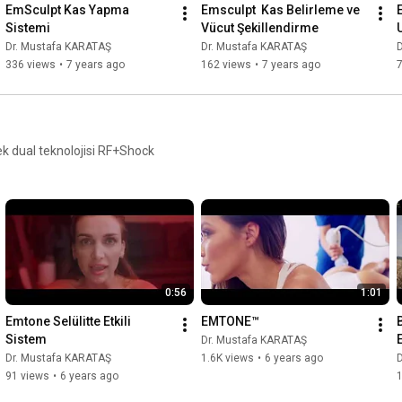
EmSculpt Kas Yapma 
Emsculpt  Kas Belirleme ve 
Sistemi
Vücut Şekillendirme
Dr. Mustafa KARATAŞ
Dr. Mustafa KARATAŞ
336 views
•
7 years ago
162 views
•
7 years ago
ek dual teknolojisi RF+Shock
0:56
1:01
Emtone Selülitte Etkili 
EMTONE™
Sistem
Dr. Mustafa KARATAŞ
Dr. Mustafa KARATAŞ
1.6K views
•
6 years ago
91 views
•
6 years ago