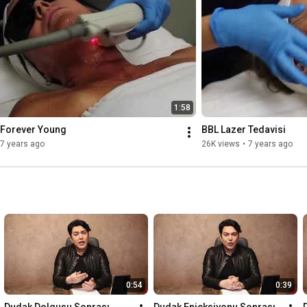
davinin olumlu sonuçları
1:58
 Forever Young
BBL Lazer Tedavisi
7 years ago
26K views
•
7 years ago
0:54
0:39