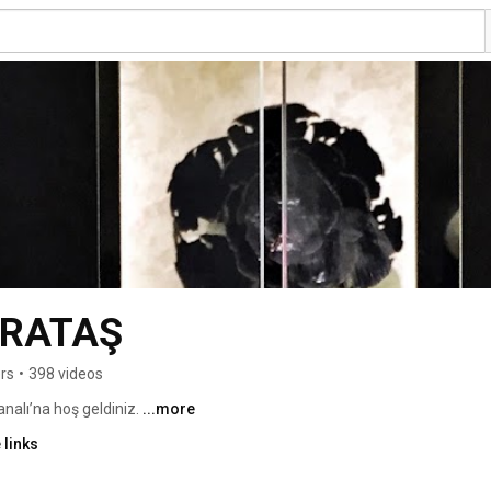
KARATAŞ
rs
•
398 videos
alı’na hoş geldiniz. 
...more
 links