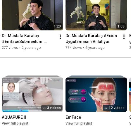
1:20
1:08
Dr  Mustafa Karataş 
Dr. Mustafa Karataş #Exion 
#EmfaceSubmentum  
Uygulamasını Anlatıyor
Anlatıyor
277 views
•
2 years ago
774 views
•
2 years ago
3 videos
12 videos
AQUAPURE II
EmFace
View full playlist
View full playlist
V