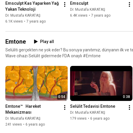
Emsculpt Kas Yaparken Yağ 
Emsculpt
Yakan Teknoloji
Dr. Mustafa KARATAŞ
Dr. Mustafa KARATAŞ
6.4K views
•
7 years ago
6.1K views
•
7 years ago
Emtone
Play all
Selüliti gerçekten ne yok eder? Bu soruya yanıtımız; dünyanın ilk ve t
Wave cihazı Selülit gidermede FDA onaylı #Emtone
0:54
0:38
Emtone™   Hareket 
Selülit Tedavisi Emtone
Mekanizması
Dr. Mustafa KARATAŞ
Dr. Mustafa KARATAŞ
179 views
•
6 years ago
241 views
•
6 years ago