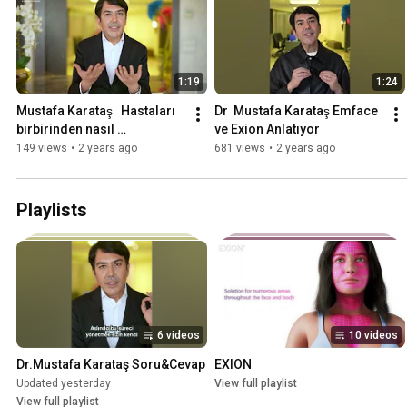
1:19
1:24
Mustafa Karataş   Hastaları 
Dr  Mustafa Karataş Emface 
birbirinden nasıl 
ve Exion Anlatıyor
ayırıyorsunuz
149 views
•
2 years ago
681 views
•
2 years ago
Playlists
6 videos
10 videos
Dr.Mustafa Karataş Soru&Cevap
EXION
Updated yesterday
View full playlist
View full playlist