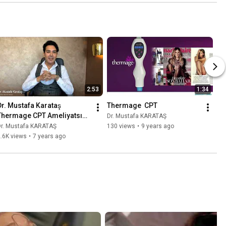
2:53
1:34
Dr. Mustafa Karataş 
Thermage  CPT
Thermage CPT Ameliyatsız 
Dr. Mustafa KARATAŞ
Yüz Germe
Dr. Mustafa KARATAŞ
130 views
•
9 years ago
.6K views
•
7 years ago