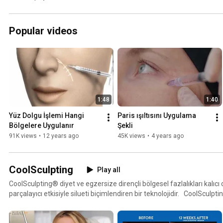
Popular videos
1:48
1:40
Yüz Dolgu İşlemi Hangi 
Paris ışıltısını Uygulama 
Bölgelere Uygulanır
Şekli
91K views
•
12 years ago
45K views
•
4 years ago
CoolSculpting
Play all
CoolSculpting® diyet ve egzersize dirençli bölgesel fazlalıkları kalıcı
parçalayıcı etkisiyle silueti biçimlendiren bir teknolojidir. CoolSculptin
hattından taşan yağ dokusunu yok etmek için kullanılabilir. 5000’den fazla klinikte uygulanan bu
tedavi tüm dünyada vücutları biçimlendirmede, bölgesel fazlalıkları 