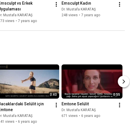
Emsculpt vs Erkek 
Emsculpt Kadın
Uygulaması
Dr. Mustafa KARATAŞ
Dr. Mustafa KARATAŞ
248 views
•
7 years ago
773 views
•
7 years ago
0:40
0:55
Bacaklardaki Selülit için 
Emtone Selülit
Emtone
Dr. Mustafa KARATAŞ
Dr. Mustafa KARATAŞ
671 views
•
6 years ago
141 views
•
6 years ago