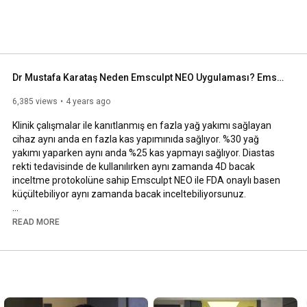
Dr Mustafa Karataş Neden Emsculpt NEO Uygulaması? Emsculpt NEO Nedir?
6,385 views
4 years ago
Klinik çalışmalar ile kanıtlanmış en fazla yağ yakımı sağlayan 
cihaz aynı anda en fazla kas yapımınıda sağlıyor. %30 yağ 
yakımı yaparken aynı anda %25 kas yapmayı sağlıyor. Diastas 
rekti tedavisinde de kullanılırken aynı zamanda 4D bacak 
inceltme protokolüne sahip Emsculpt NEO ile FDA onaylı basen 
küçültebiliyor aynı zamanda bacak inceltebiliyorsunuz. 

Dr Mustafa Karataş Neden Emsculpt NEO cihazını tercih ettiğini 
READ MORE
#EmsculptNEO