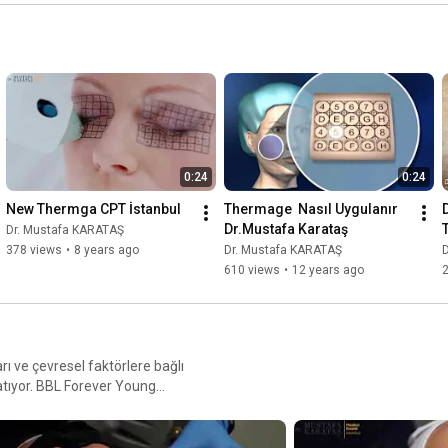
0:24
0:24
New Thermga CPT İstanbul
Thermage  Nasıl Uygulanır 
Dr.Mustafa Karataş
Dr. Mustafa KARATAŞ
378 views
•
8 years ago
Dr. Mustafa KARATAŞ
610 views
•
12 years ago
2
ı ve çevresel faktörlere bağlı
ratıyor. BBL Forever Young
a dünyanın en güçlü yoğun
ılması ile pigmentasyon
lmasını sağlayan BBL Hero,