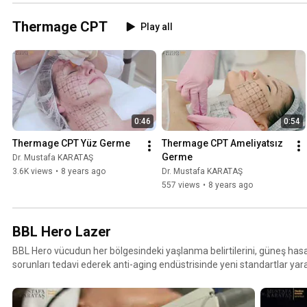
Thermage CPT
Play all
0:46
0:54
Thermage CPT Yüz Germe
Thermage CPT Ameliyatsız  
Germe
Dr. Mustafa KARATAŞ
3.6K views
•
8 years ago
Dr. Mustafa KARATAŞ
557 views
•
8 years ago
BBL Hero Lazer
BBL Hero vücudun her bölgesindeki yaşlanma belirtilerini, güneş hasar
sorunları tedavi ederek anti-aging endüstrisinde yeni standartlar ya
teknolojisinin mükemmelleştirilmiş hali olan BBL Hero, aynı zamand
atımlı ışık tedavisi olarak da ön plana çıkıyor. Cilt altının nazikçe ısıt
lekelerinin, güneş lekelerinin, çatlamış damarların kısa sürede yok o