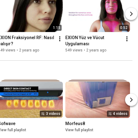
1:15
0:52
EXION Fraksiyonel RF: Nasıl 
EXION Yüz ve Vücut 
çalışır?
Uygulaması
249 views
•
2 years ago
549 views
•
2 years ago
3 videos
4 videos
Sofwave
Morfeus8
iew full playlist
View full playlist