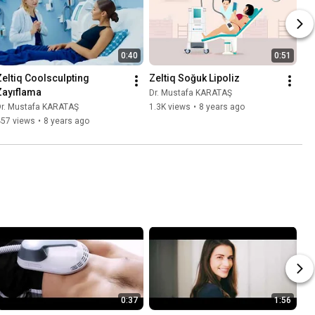
0:40
0:51
Zeltiq Coolsculpting  
Zeltiq Soğuk Lipoliz
Zayıflama
Dr. Mustafa KARATAŞ
Dr. Mustafa KARATAŞ
1.3K views
•
8 years ago
457 views
•
8 years ago
0:37
1:56