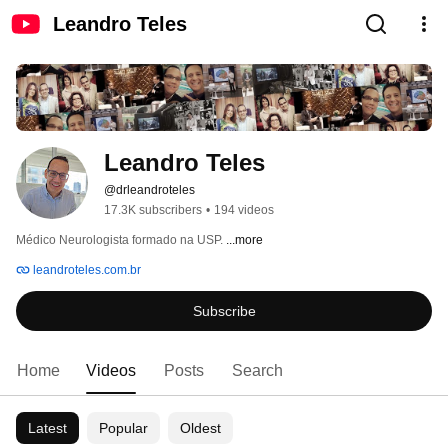
Leandro Teles
Leandro Teles
@drleandroteles
17.3K subscribers
•
194 videos
Médico Neurologista formado na USP. 
...more
leandroteles.com.br
Subscribe
Home
Videos
Posts
Search
Latest
Popular
Oldest