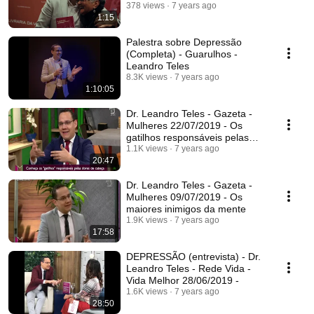
378 views
7 years ago
1:15
Palestra sobre Depressão
(Completa) - Guarulhos -
Leandro Teles
8.3K views
7 years ago
1:10:05
Dr. Leandro Teles - Gazeta -
Mulheres 22/07/2019 - Os
gatilhos responsáveis pelas
dores de cabeça
1.1K views
7 years ago
20:47
Dr. Leandro Teles - Gazeta -
Mulheres 09/07/2019 - Os
maiores inimigos da mente
1.9K views
7 years ago
17:58
DEPRESSÃO (entrevista) - Dr.
Leandro Teles - Rede Vida -
Vida Melhor 28/06/2019 -
1.6K views
7 years ago
28:50