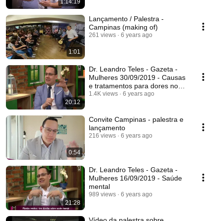
1:14:19
Lançamento / Palestra -
Campinas (making of)
261 views
6 years ago
1:01
Dr. Leandro Teles - Gazeta -
Mulheres 30/09/2019 - Causas
e tratamentos para dores nos
nervos
1.4K views
6 years ago
20:12
Convite Campinas - palestra e
lançamento
216 views
6 years ago
0:54
Dr. Leandro Teles - Gazeta -
Mulheres 16/09/2019 - Saúde
mental
989 views
6 years ago
21:28
Vídeo da palestra sobre