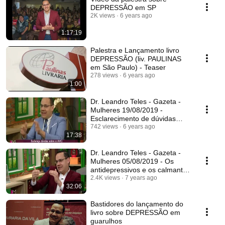
DEPRESSÃO em SP
2K views
6 years ago
1:17:19
Palestra e Lançamento livro
DEPRESSÃO (liv. PAULINAS
em São Paulo) - Teaser
278 views
6 years ago
1:00
Dr. Leandro Teles - Gazeta -
Mulheres 19/08/2019 -
Esclarecimento de dúvidas
sobre AVC
742 views
6 years ago
17:38
Dr. Leandro Teles - Gazeta -
Mulheres 05/08/2019 - Os
antidepressivos e os calmantes
tarja preta
2.4K views
7 years ago
32:06
Bastidores do lançamento do
livro sobre DEPRESSÃO em
guarulhos