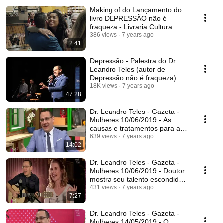
Making of do Lançamento do
livro DEPRESSÃO não é
fraqueza - Livraria Cultura
386 views
7 years ago
2:41
Depressão - Palestra do Dr.
Leandro Teles (autor de
Depressão não é fraqueza)
18K views
7 years ago
47:28
Dr. Leandro Teles - Gazeta -
Mulheres 10/06/2019 - As
causas e tratamentos para a
depressão
639 views
7 years ago
14:02
Dr. Leandro Teles - Gazeta -
Mulheres 10/06/2019 - Doutor
mostra seu talento escondido,
no Lado B
431 views
7 years ago
7:27
Dr. Leandro Teles - Gazeta -
Mulheres 14/05/2019 - O