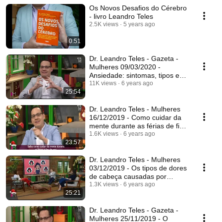
Os Novos Desafios do Cérebro
- livro Leandro Teles
2.5K views
5 years ago
0:51
Dr. Leandro Teles - Gazeta -
Mulheres 09/03/2020 -
Ansiedade: sintomas, tipos e
tratamentos
11K views
6 years ago
25:54
Dr. Leandro Teles - Mulheres
16/12/2019 - Como cuidar da
mente durante as férias de fim
de ano
1.6K views
6 years ago
23:57
Dr. Leandro Teles - Mulheres
03/12/2019 - Os tipos de dores
de cabeça causadas por
hormônios
1.3K views
6 years ago
25:21
Dr. Leandro Teles - Gazeta -
Mulheres 25/11/2019 - O