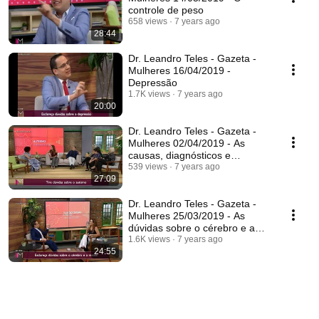
controle de peso
658 views
7 years ago
28:44
Dr. Leandro Teles - Gazeta -
Mulheres 16/04/2019 -
Depressão
1.7K views
7 years ago
20:00
Dr. Leandro Teles - Gazeta -
Mulheres 02/04/2019 - As
causas, diagnósticos e
tratamento do autismo
539 views
7 years ago
27:09
Dr. Leandro Teles - Gazeta -
Mulheres 25/03/2019 - As
dúvidas sobre o cérebro e a
mente
1.6K views
7 years ago
24:55