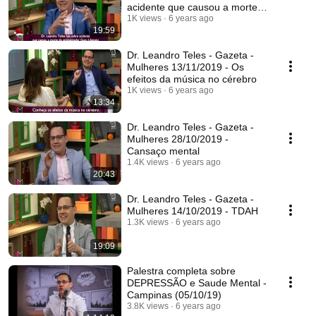
acidente que causou a morte
de Gugu Liberato
1K views
6 years ago
19:59
Dr. Leandro Teles - Gazeta -
Mulheres 13/11/2019 - Os
efeitos da música no cérebro
1K views
6 years ago
13:34
Dr. Leandro Teles - Gazeta -
Mulheres 28/10/2019 -
Cansaço mental
1.4K views
6 years ago
20:43
Dr. Leandro Teles - Gazeta -
Mulheres 14/10/2019 - TDAH
1.3K views
6 years ago
19:09
Palestra completa sobre
DEPRESSÃO e Saude Mental -
Campinas (05/10/19)
3.8K views
6 years ago