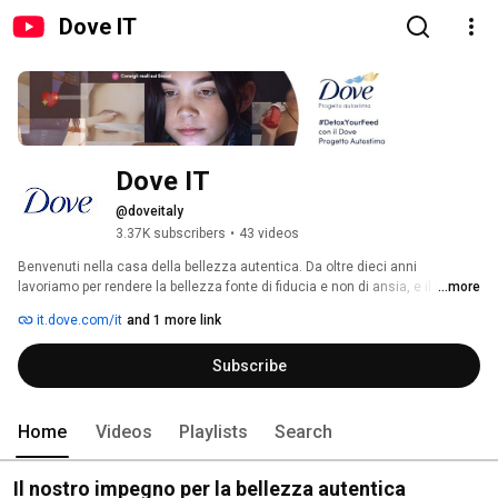
Dove IT
Dove IT
@doveitaly
3.37K subscribers
•
43 videos
Benvenuti nella casa della bellezza autentica. Da oltre dieci anni 
lavoriamo per rendere la bellezza fonte di fiducia e non di ansia, e il viaggio 
...more
continua. Ti offriremo contenuti pensati per donne reali e rappresentati da 
it.dove.com/it
and 1 more link
donne reali – dalle nostre campagne più rivoluzionarie ai consigli di 
bellezza dei nostri esperti. Insieme, abbiamo il potere di rendere 
Subscribe
contagiosa la fiducia nella propria bellezza. Il primo passo? Cliccare su 
Iscriviti. 
Home
Videos
Playlists
Search
Il nostro impegno per la bellezza autentica