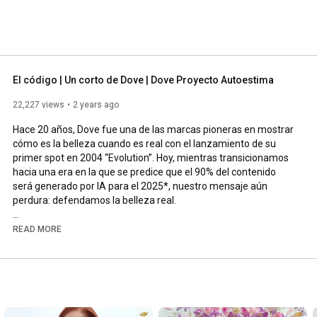
El código | Un corto de Dove | Dove Proyecto Autoestima
22,227 views
2 years ago
Hace 20 años, Dove fue una de las marcas pioneras en mostrar 
cómo es la belleza cuando es real con el lanzamiento de su 
primer spot en 2004 “Evolution”. Hoy, mientras transicionamos 
hacia una era en la que se predice que el 90% del contenido 
será generado por IA para el 2025*, nuestro mensaje aún 
perdura: defendamos la belleza real.

1 de cada 3 siente presión para alterar su apariencia debido a lo 
READ MORE
que ven en algunas redes sociales, incluso cuando saben que 
es falso o generado por IA. El auge de la IA plantea una de las 
mayores amenazas para la belleza real en los últimos 20 años, 
lo que significa que la representación es más importante que 
nunca.
