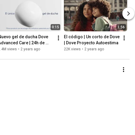
0:15
1:56
Nuevo gel de ducha Dove 
El código | Un corto de Dove 
Advanced Care | 24h de 
| Dove Proyecto Autoestima
nutrición
3.4M views
•
2 years ago
22K views
•
2 years ago