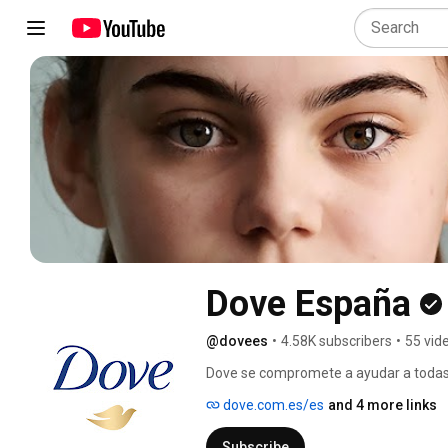
Dove España
@dovees
•
4.58K subscribers
•
55 vid
Dove se compromete a ayudar a todas la
piel mediante la creación de productos
dove.com.es/es
and 4 more links
estándares de belleza y contribuyendo 
de sus cuerpos de una manera positiva
Subscribe