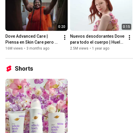
0:20
0:15
Dove Advanced Care | 
Nuevos desodorantes Dove 
Piensa en Skin Care pero 
para todo el cuerpo | Huele 
para tus axilas.
genial en todas partes
16M views
•
3 months ago
2.5M views
•
1 year ago
Shorts