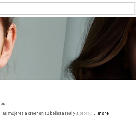
eos
s mujeres a creer en su belleza real y a proteger su 
...more
 que ofrecen cuidado superior.  Definiendo los 
a que todas las mujeres sientan la belleza y la imagen 
. 