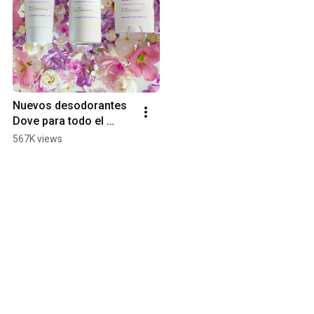
Nuevos desodorantes 
Dove para todo el 
cuerpo | Huele genial 
567K views
en todas partes