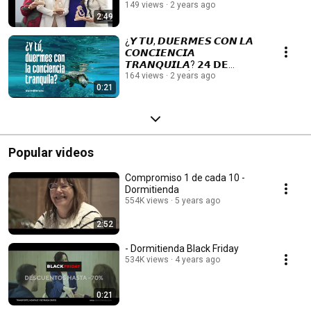
Fundación Bancaja
149 views
2 years ago
2:49
¿𝙔 𝙏𝙐, 𝘿𝙐𝙀𝙍𝙈𝙀𝙎 𝘾𝙊𝙉 𝙇𝘼
𝘾𝙊𝙉𝘾𝙄𝙀𝙉𝘾𝙄𝘼
𝙏𝙍𝘼𝙉𝙌𝙐𝙄𝙇𝘼? 𝟮𝟰 𝗗𝗘
𝗢𝗖𝗧𝗨𝗕𝗥𝗘 𝗗Í𝗔 𝗠𝗨𝗡𝗗𝗜𝗔𝗟
164 views
2 years ago
0:21
𝗖𝗢𝗡𝗧𝗥𝗔 𝗘𝗟 𝗖𝗔𝗠𝗕𝗜𝗢
𝗖𝗟Í𝗠𝗔𝗧𝗜𝗖𝗢
Popular videos
Compromiso 1 de cada 10 -
Dormitienda
554K views
5 years ago
2:52
- Dormitienda Black Friday
534K views
4 years ago
0:21