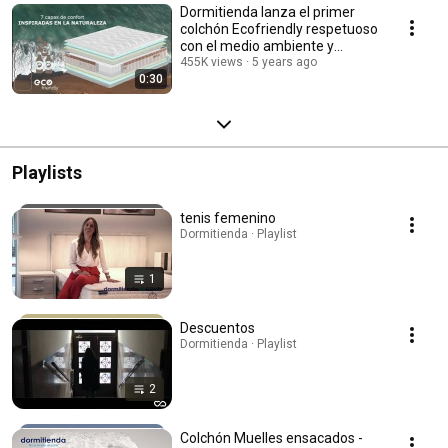
Dormitienda lanza el primer
colchón Ecofriendly respetuoso
con el medio ambiente y
máximo confort
455K views
5 years ago
0:30
Playlists
tenis femenino
Dormitienda · Playlist
1
Descuentos
Dormitienda · Playlist
2
Colchón Muelles ensacados -