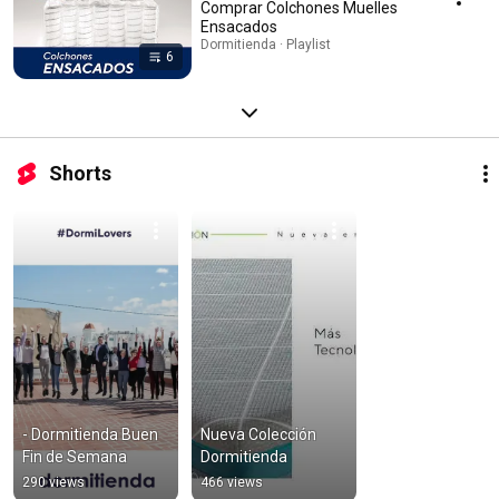
Comprar Colchones Muelles
Ensacados
Dormitienda · Playlist
6
Shorts
- Dormitienda Buen 
Nueva Colección 
Fin de Semana
Dormitienda
290 views
466 views