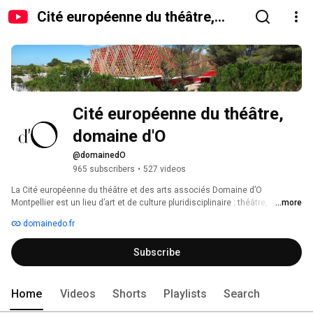
Cité européenne du théâtre,
domaine d'O
Cité européenne du théâtre, 
domaine d'O
@domainedO
965 subscribers
•
527 videos
La Cité européenne du théâtre et des arts associés Domaine d’O 
Montpellier est un lieu d’art et de culture pluridisciplinaire : théâtre, 
...more
musique, cirque, danse, spectacles jeune public, un lieu de diffusion et de 
domainedo.fr
création du spectacle vivant. La Cité européenne du théâtre produit une 
saison culturelle et Le Printemps des Comédiens ainsi que de nombreux 
Subscribe
festivals. Elle accueille d’autres festivals de renom tels que Montpellier 
Danse, Radio France Montpellier Occitanie, Arabesques... 
Home
Videos
Shorts
Playlists
Search