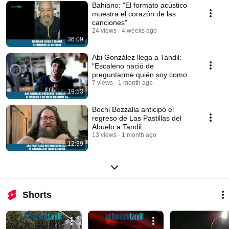
Bahiano: "El formato acústico
muestra el corazón de las
canciones"
24 views
4 weeks ago
36:09
Abi González llega a Tandil:
"Escaleno nació de
preguntarme quién soy como
artista"
7 views
1 month ago
19:53
Bochi Bozzalla anticipó el
regreso de Las Pastillas del
Abuelo a Tandil
13 views
1 month ago
12:39
Shorts