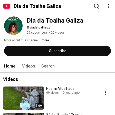
Dia da Toalha Galiza
Dia da Toalha Galiza
@diadatoalhagz
29 subscribers
•
20 videos
More about this channel
...more
Subscribe
Home
Videos
Search
Videos
Noemi Atoalhada
60 views
10 years ago
3:09
Séchu Sende: "Quantos