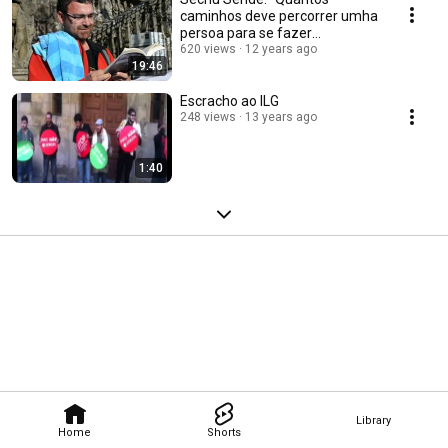
caminhos deve percorrer umha
persoa para se fazer
reintegrata?"
620 views
12 years ago
19:46
Escracho ao ILG
248 views
13 years ago
1:40
Library
Home
Shorts