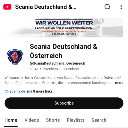
Scania Deutschland &
Österreich
Scania Deutschland & 
Österreich
@ScaniaDeutschland_Oesterreich
6.04K subscribers
•
374 videos
Willkommen beim Youtube-Kanal von Scania Deutschland und Österreich! 
Schau Dir die neuesten Produkte, die interessantesten Kundenporträts und 
...more
Eventvideos auf unserem offiziellen Scania Deutschland & Scania 
scania.de
and 8 more links
Österreich YouTube-Kanal an. 
Subscribe
Home
Videos
Shorts
Playlists
Search