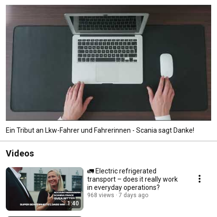
Ein Tribut an Lkw-Fahrer und Fahrerinnen - Scania sagt Danke!
Videos
🚛 Electric refrigerated
transport – does it really work
in everyday operations?
968 views
7 days ago
1:40