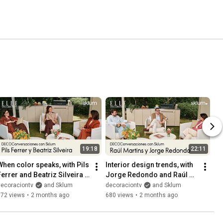
19:18
22:11
When color speaks, with Pils 
Interior design trends, with 
errer and Beatriz Silveira | 
Jorge Redondo and Raúl 
‘DECOConversations’ with 
Martins | 
decoraciontv
and Sklum
decoraciontv
and Sklum
Sklum
'DECOConversations' with 
772 views
•
2 months ago
680 views
•
2 months ago
Sklum