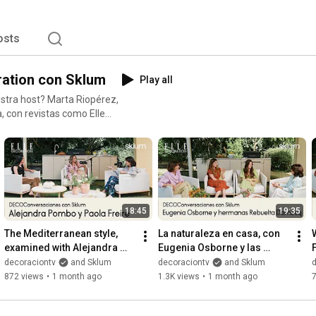
osts
ration con Sklum
Play all
 con revistas como Elle
ano. A lo largo de esta
l diseño y la decoración, pero
ociales, la moda y el arte.
contacto con el exterior en
s y visionarios. En la
18:45
19:35
gar como espacio de expresión
enen sede en Valencia), al
The Mediterranean style, 
La naturaleza en casa, con 
examined with Alejandra 
Eugenia Osborne y las 
F
Pombo and Paola Freire | 
hermanas Rebuelta | 
decoraciontv
and Sklum
decoraciontv
and Sklum
‘DECOConversaciones’ wi...
‘DECOConversaciones' con 
872 views
•
1 month ago
1.3K views
•
1 month ago
Sklum