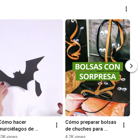
Cómo hacer 
Cómo preparar bolsas 
murciélagos de 
de chuches para 
cartulina para 
Halloween| 
83K views
4.2K views