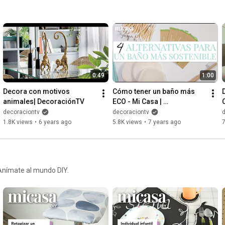
0:49
1:00
Decora con motivos 
Cómo tener un baño más 
animales| DecoraciónTV
ECO - Mi Casa | 
DecoraciónTV
decoraciontv
decoraciontv
1.8K views
•
6 years ago
5.8K views
•
7 years ago
 Anímate al mundo DIY.