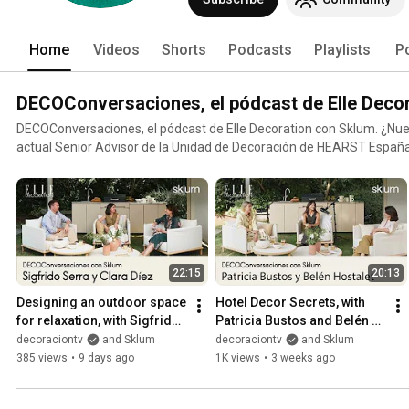
Home
Videos
Shorts
Podcasts
Playlists
P
DECOConversaciones, el pódcast de Elle Deco
DECOConversaciones, el pódcast de Elle Decoration con Sklum. ¿Nuestra host? Marta Riopérez,
actual Senior Advisor de la Unidad de Decoración de HEARST España,
Decoration y Nuevo Estilo Collection, que dirige actualmente Jesús C
primera temporada, Marta charlará con referentes del interiorismo, e
también con nombres muy conocidos dentro del ámbito de las redes s
Todos ellos nos ayudarán a ahondar en el papel de la decoración y el 
nuestra propia felicidad. Este proyecto tampoco sería posible sin la alianza con Sklum, la firma
que nació en 2017 fruto del sueño de un grupo de jóvenes apasionado
22:15
20:13
actualidad, una marca referente en decoración que reivindica el ho
personal y una filosofía 'outdoor' que nos acerca al Mediterráneo (ti
Designing an outdoor space 
Hotel Decor Secrets, with 
disfrute y a las últimas tendencias.
for relaxation, with Sigfrido 
Patricia Bustos and Belén 
Serra and Clara Díez | 
Hostalet | 
decoraciontv
and Sklum
decoraciontv
and Sklum
'DECOConversacion...
‘DECOConversaciones’ with 
385 views
•
9 days ago
1K views
•
3 weeks ago
Sklum