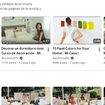
estilista de la revista
las páginas de la revista y
4:37
2:48
Decorar un dormitorio mini. 
15 Paint Colors for Your 
Curso de decoración - Mi 
Home - Mi Casa | 
Casa | DecoraciónTV
DecoraciónTV
decoraciontv
decoraciontv
771K views
•
10 years ago
499K views
•
7 years ago
6