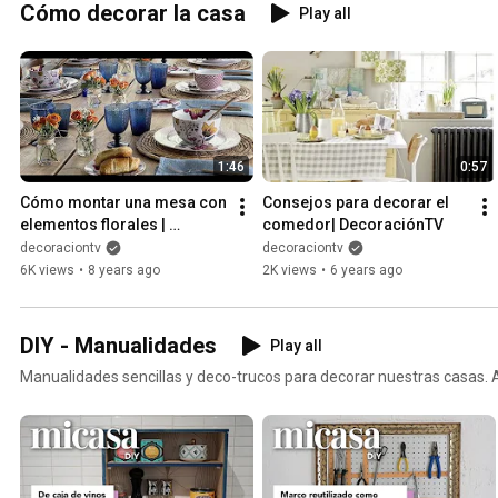
Cómo decorar la casa
Play all
1:46
0:57
Cómo montar una mesa con 
Consejos para decorar el 
elementos florales | 
comedor| DecoraciónTV
DecoraciónTV
decoraciontv
decoraciontv
6K views
•
8 years ago
2K views
•
6 years ago
DIY - Manualidades
Play all
Manualidades sencillas y deco-trucos para decorar nuestras casas.