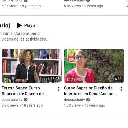
Estilo | DecoraciónTV
decoraciontv
decoraciontv
6.8K views
•
9 years ago
5.8K views
•
9 years ago
4
ario)
Play all
nizan el Curso Superior
s vídeos de las actividades
s/informacion/
1:06:05
6:39
Teresa Sapey. Curso 
Curso Superior Diseño de 
Superior de Diseño de 
Interiores en DecorAccion - 
Interiores - Nuevo Estilo | 
Nuevo Estilo | DecoraciónTV
decoraciontv
decoraciontv
DecoraciónTV
3.8K views
•
10 years ago
1.7K views
•
10 years ago