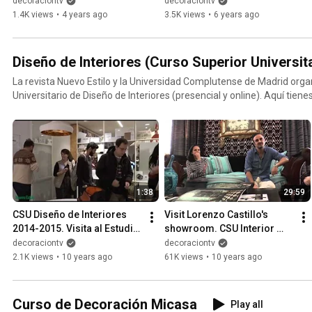
alta decoración española | 
decoraciontv
decoraciontv
DecoraciónTV
1.4K views
•
4 years ago
3.5K views
•
6 years ago
Diseño de Interiores (Curso Superior Universit
La revista Nuevo Estilo y la Universidad Complutense de Madrid orga
Universitario de Diseño de Interiores (presencial y online). Aquí tiene
que hay a lo largo del curso. http://cursointeriorismo.nuevo-estilo.e
1:38
29:59
CSU Diseño de Interiores  
Visit Lorenzo Castillo's 
2014-2015. Visita al Estudio 
showroom. CSU Interior 
de Pepe Leal | 
Design - New Style | 
decoraciontv
decoraciontv
DecoraciónTV
DecoraciónTV
2.1K views
•
10 years ago
61K views
•
10 years ago
Curso de Decoración Micasa
Play all