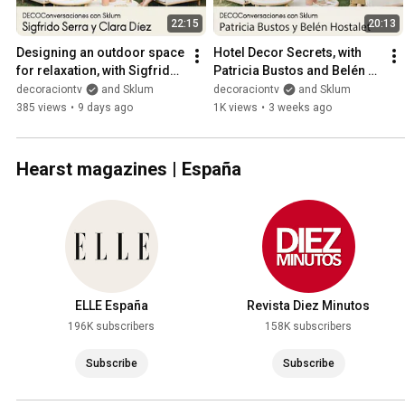
22:15
20:13
Designing an outdoor space 
Hotel Decor Secrets, with 
for relaxation, with Sigfrido 
Patricia Bustos and Belén 
Serra and Clara Díez | 
Hostalet | 
decoraciontv
and Sklum
decoraciontv
and Sklum
'DECOConversacion...
‘DECOConversaciones’ with 
385 views
•
9 days ago
1K views
•
3 weeks ago
Sklum
Hearst magazines | España
ELLE España
Revista Diez Minutos
196K subscribers
158K subscribers
Subscribe
Subscribe