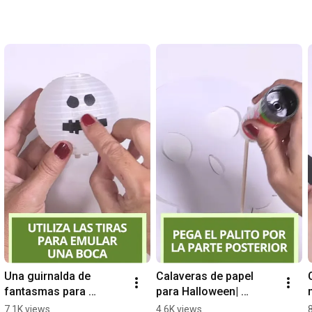
Una guirnalda de 
Calaveras de papel 
fantasmas para 
para Halloween| 
Halloween| 
DecoraciónTV
7.1K views
4.6K views