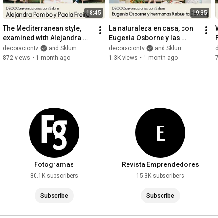
18:45
19:35
The Mediterranean style, 
La naturaleza en casa, con 
examined with Alejandra 
Eugenia Osborne y las 
F
Pombo and Paola Freire | 
hermanas Rebuelta | 
decoraciontv
and Sklum
decoraciontv
and Sklum
‘DECOConversaciones’ wi...
‘DECOConversaciones' con 
872 views
•
1 month ago
1.3K views
•
1 month ago
Sklum
Fotogramas
Revista Emprendedores
80.1K subscribers
15.3K subscribers
Subscribe
Subscribe