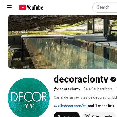
decoraciontv
@decoraciontv
•
94.4K subscribers
•
Canal de las revistas de decoración 
elledecor.com/es
and 1 more link
Subscribe
Community