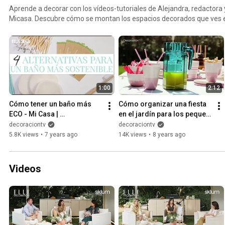
Aprende a decorar con los vídeos-tutoriales de Alejandra, redactora y 
Micasa. Descubre cómo se montan los espacios decorados que ves en 
cómo se hacen las manualidades.
1:00
2:12
Cómo tener un baño más 
Cómo organizar una fiesta 
ECO - Mi Casa | 
en el jardín para los peques 
DecoraciónTV
- Mi Casa | DecoraciónTV
decoraciontv
decoraciontv
5.8K views
•
7 years ago
14K views
•
8 years ago
Videos