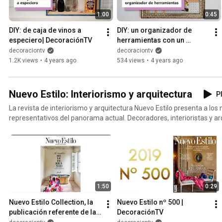
1:00
0:45
DIY: de caja de vinos a 
DIY: un organizador de 
especiero| DecoraciónTV
herramientas con un 
marco| DecoraciónTV
decoraciontv
decoraciontv
1.2K views
•
4 years ago
534 views
•
4 years ago
Nuevo Estilo: Interiorismo y arquitectura
Pl
La revista de interiorismo y arquitectura Nuevo Estilo presenta a l
representativos del panorama actual. Decoradores, interioristas y 
participan en el Curso Superior de Diseño de Interiores que la revist
Complutense de Madrid.
1:50
0:29
Nuevo Estilo Collection, la 
Nuevo Estilo nº 500 | 
publicación referente de la 
DecoraciónTV