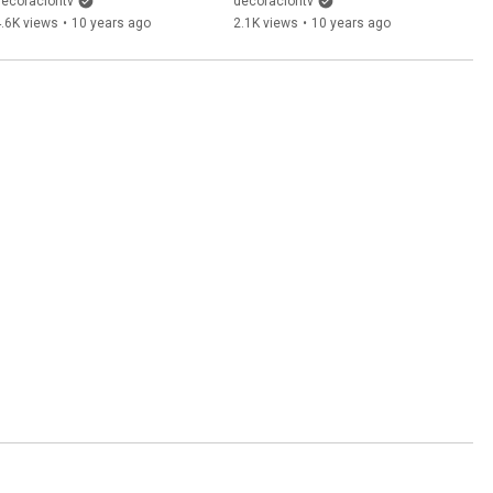
de Pepe Leal | 
decoraciontv
decoraciontv
DecoraciónTV
.6K views
•
10 years ago
2.1K views
•
10 years ago