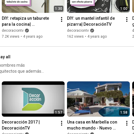
1:30
1:00
DIY: retapiza un taburete 
DIY: un mantel infantil de 
para la cocina| 
pizarra| DecoraciónTV
DecoraciónTV
decoraciontv
decoraciontv
7.2K views
•
4 years ago
162 views
•
4 years ago
ay all
os nombres más
arquitectos que además
a organiza con la Universidad
1:57
1:58
Decoracción 2017 | 
Una casa en Marbella con 
DecoraciónTV
mucho mundo - Nuevo 