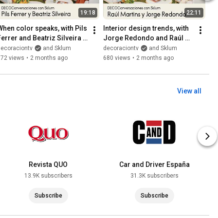
19:18
22:11
When color speaks, with Pils 
Interior design trends, with 
errer and Beatriz Silveira | 
Jorge Redondo and Raúl 
‘DECOConversations’ with 
Martins | 
decoraciontv
and Sklum
decoraciontv
and Sklum
Sklum
'DECOConversations' with 
772 views
•
2 months ago
680 views
•
2 months ago
Sklum
View all
Revista QUO
Car and Driver España
13.9K subscribers
31.3K subscribers
Subscribe
Subscribe