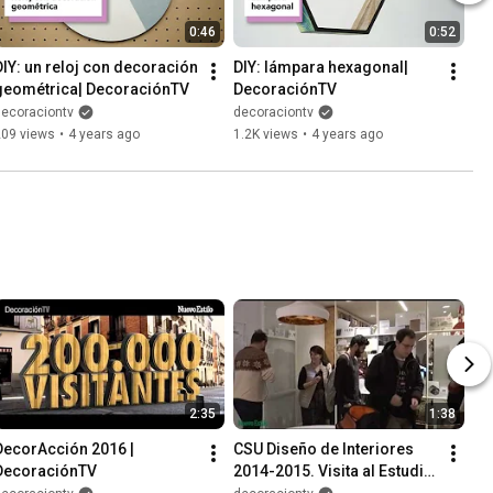
0:46
0:52
DIY: un reloj con decoración 
DIY: lámpara hexagonal| 
geométrica| DecoraciónTV
DecoraciónTV
decoraciontv
decoraciontv
209 views
•
4 years ago
1.2K views
•
4 years ago
2:35
1:38
DecorAcción 2016 | 
CSU Diseño de Interiores  
DecoraciónTV
2014-2015. Visita al Estudio 