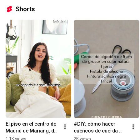
Shorts
El piso en el centro de 
#DIY: cómo hacer 
Madrid de Mariang, de 
cuencos de cuerda 
La Pija y la Quinqui | 
paso a paso
1.1K views
2K views