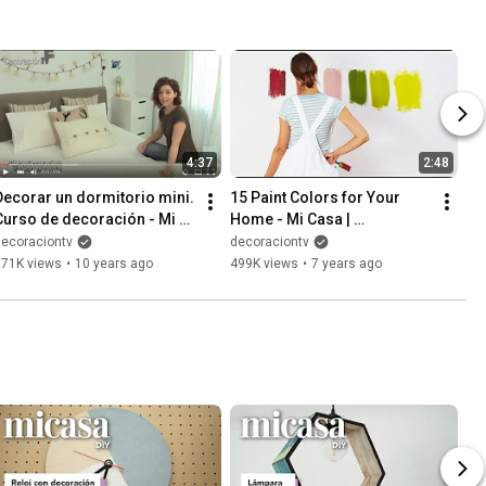
4:37
2:48
Decorar un dormitorio mini. 
15 Paint Colors for Your 
Curso de decoración - Mi 
Home - Mi Casa | 
Casa | DecoraciónTV
DecoraciónTV
decoraciontv
decoraciontv
771K views
•
10 years ago
499K views
•
7 years ago