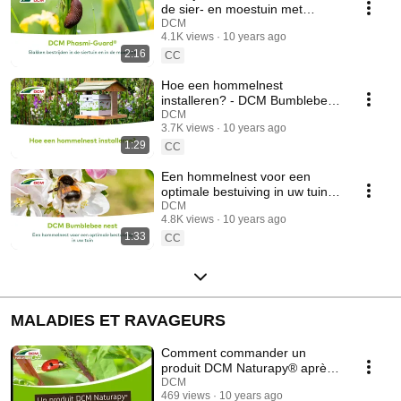
de sier- en moestuin met
aaltjes
DCM
4.1K views
10 years ago
2:16
CC
Hoe een hommelnest
installeren? - DCM Bumblebee
Nest
DCM
3.7K views
10 years ago
1:29
CC
Een hommelnest voor een
optimale bestuiving in uw tuin -
DCM Bumblebee nest
DCM
4.8K views
10 years ago
1:33
CC
MALADIES ET RAVAGEURS
Comment commander un
produit DCM Naturapy® après
avoir acheté une boîte
DCM
469 views
10 years ago
prépayée - DCM Naturapy®