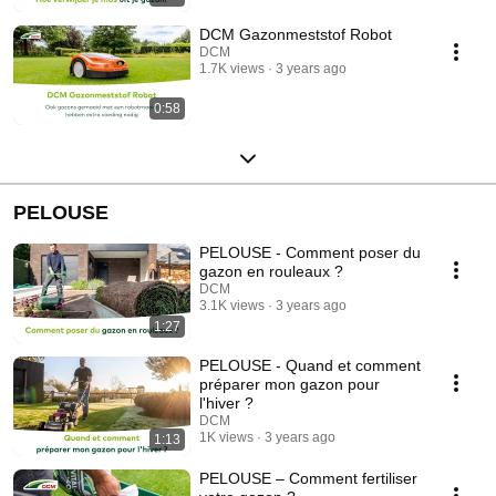
DCM Gazonmeststof Robot
DCM
1.7K views
3 years ago
0:58
PELOUSE
PELOUSE - Comment poser du
gazon en rouleaux ?
DCM
3.1K views
3 years ago
1:27
PELOUSE - Quand et comment
préparer mon gazon pour
l'hiver ?
DCM
1K views
3 years ago
1:13
PELOUSE – Comment fertiliser