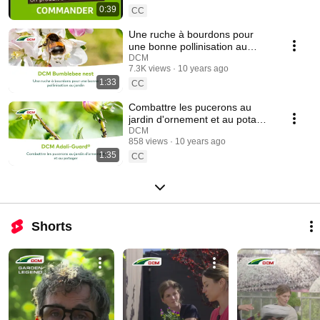
0:39
CC
Une ruche à bourdons pour
une bonne pollinisation au
jardin - DCM Bumblebee nest
DCM
7.3K views
10 years ago
1:33
CC
Combattre les pucerons au
jardin d'ornement et au potager
avec des coccinelles
DCM
858 views
10 years ago
1:35
CC
Shorts