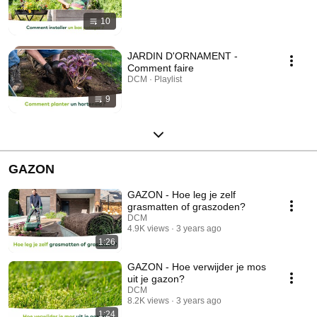
10
JARDIN D'ORNAMENT -
Comment faire
DCM · Playlist
9
GAZON
GAZON - Hoe leg je zelf
grasmatten of graszoden?
DCM
4.9K views
3 years ago
1:26
GAZON - Hoe verwijder je mos
uit je gazon?
DCM
8.2K views
3 years ago
1:24