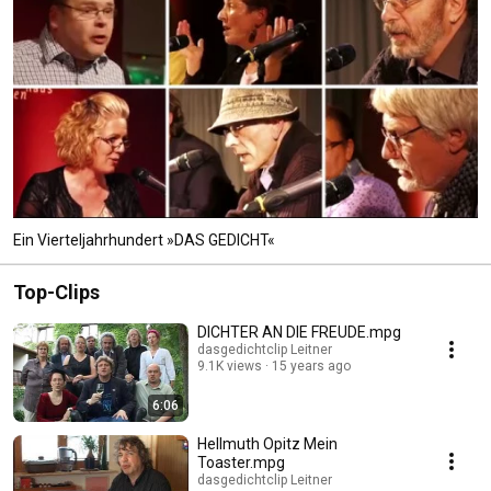
Ein Vierteljahrhundert »DAS GEDICHT«
Top-Clips
DICHTER AN DIE FREUDE.mpg
dasgedichtclip Leitner
9.1K views
15 years ago
6:06
Hellmuth Opitz Mein
Toaster.mpg
dasgedichtclip Leitner