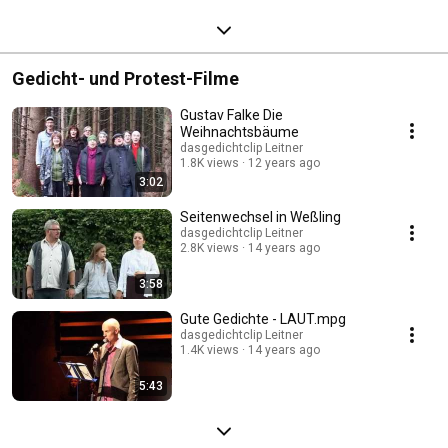
Gedicht- und Protest-Filme
Gustav Falke Die
Weihnachtsbäume
dasgedichtclip Leitner
1.8K views
12 years ago
3:02
Seitenwechsel in Weßling
dasgedichtclip Leitner
2.8K views
14 years ago
3:58
Gute Gedichte - LAUT.mpg
dasgedichtclip Leitner
1.4K views
14 years ago
5:43