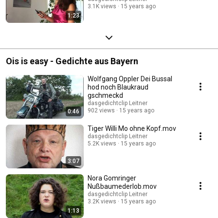
3.1K views
15 years ago
1:23
Ois is easy - Gedichte aus Bayern
Wolfgang Oppler Dei Bussal
hod noch Blaukraud
gschmeckd
dasgedichtclip Leitner
902 views
15 years ago
0:46
Tiger Willi Mo ohne Kopf.mov
dasgedichtclip Leitner
5.2K views
15 years ago
3:07
Nora Gomringer
Nußbaumederlob.mov
dasgedichtclip Leitner
3.2K views
15 years ago
1:13