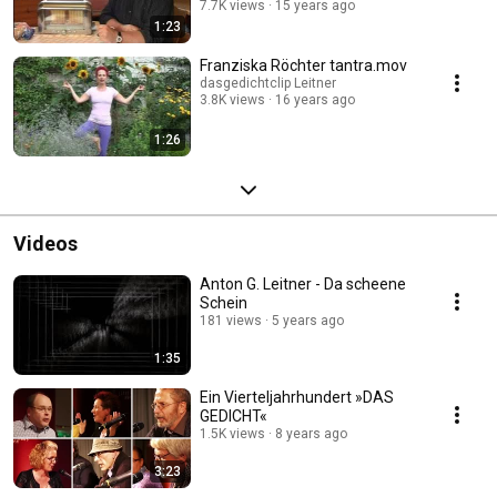
7.7K views
15 years ago
1:23
Franziska Röchter tantra.mov
dasgedichtclip Leitner
3.8K views
16 years ago
1:26
Videos
Anton G. Leitner - Da scheene
Schein
181 views
5 years ago
1:35
Ein Vierteljahrhundert »DAS
GEDICHT«
1.5K views
8 years ago
3:23