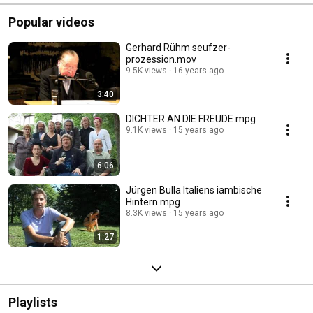
Popular videos
Gerhard Rühm seufzer-
prozession.mov
9.5K views
16 years ago
3:40
DICHTER AN DIE FREUDE.mpg
9.1K views
15 years ago
6:06
Jürgen Bulla Italiens iambische
Hintern.mpg
8.3K views
15 years ago
1:27
Playlists