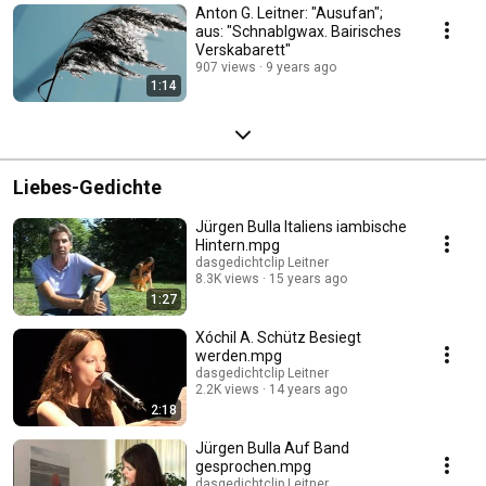
Anton G. Leitner: "Ausufan";
aus: "Schnablgwax. Bairisches
Verskabarett"
907 views
9 years ago
1:14
Liebes-Gedichte
Jürgen Bulla Italiens iambische
Hintern.mpg
dasgedichtclip Leitner
8.3K views
15 years ago
1:27
Xóchil A. Schütz Besiegt
werden.mpg
dasgedichtclip Leitner
2.2K views
14 years ago
2:18
Jürgen Bulla Auf Band
gesprochen.mpg
dasgedichtclip Leitner