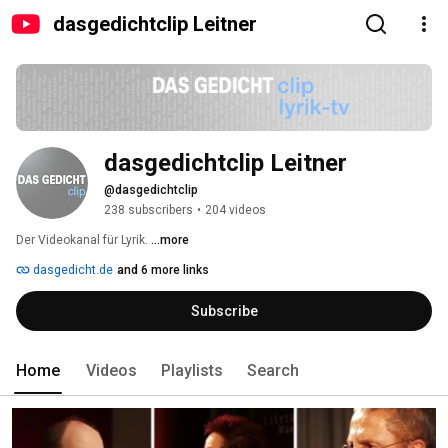
dasgedichtclip Leitner
dasgedichtclip Leitner
@dasgedichtclip
238 subscribers
•
204 videos
Der Videokanal für Lyrik. 
...more
dasgedicht.de
and 6 more links
Subscribe
Home
Videos
Playlists
Search