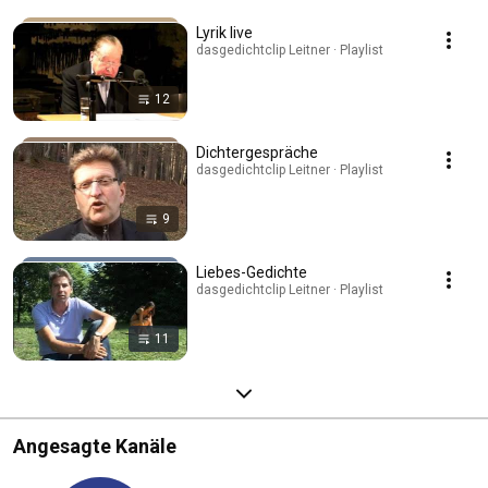
Lyrik live
dasgedichtclip Leitner · Playlist
12
Dichtergespräche
dasgedichtclip Leitner · Playlist
9
Liebes-Gedichte
dasgedichtclip Leitner · Playlist
11
Angesagte Kanäle