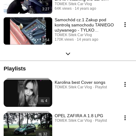
winter
TOMEK Sitek Car Vlog
64K views
14 years ago
3:27
Samochód cz.1 Zakup pod
kontrolą samochodu TANIEGO
używanego - TYLKO
dodatkowe gadżety
TOMEK Sitek Car Vlog
170K views
14 years ago
7:54
Playlists
Karolina best Cover songs
TOMEK Sitek Car Vlog · Playlist
4
OPEL ZAFIRA A 1.8 LPG
TOMEK Sitek Car Vlog · Playlist
32