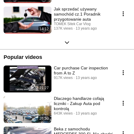
Jak sprzedać używany
samochód cz.1 Poradnik
przygotowanie auta
TOMEK Sitek Car Vlog
137K views
13 years ago
14:12
Popular videos
Car purchase Car inspection
from A to Z
917K views
13 years ago
21:27
Dlaczego handlarze cofają
liczniki - Zakup Auta pod
kontrolą
643K views
13 years ago
26:50
Beka z samochodu
MERCEDES 300 SL Nie chodzi