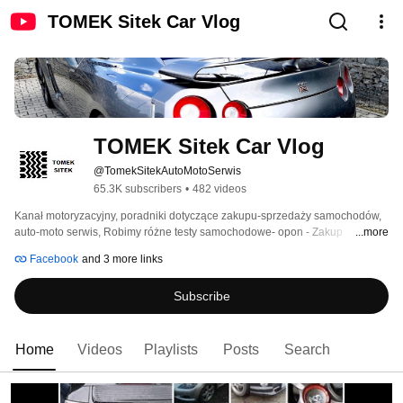
TOMEK Sitek Car Vlog
TOMEK Sitek Car Vlog
@TomekSitekAutoMotoSerwis
65.3K subscribers
•
482 videos
Kanał motoryzacyjny, poradniki dotyczące zakupu-sprzedaży samochodów, 
auto-moto serwis, Robimy różne testy samochodowe- opon - Zakup 
...more
kontrolowany 
Facebook
and 3 more links
Subscribe
Home
Videos
Playlists
Posts
Search