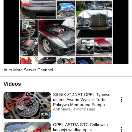
Auto Moto Serwis Channel
Videos
SILNIK Z14NET OPEL Typowe
usterki Awarie Wycieki Turbo
Pokrywa Membrana Pompa
Eksploatacja Porady
4.5K views
4 months ago
9:36
OPEL ASTRA GTC Całkowita
kasacja według opini