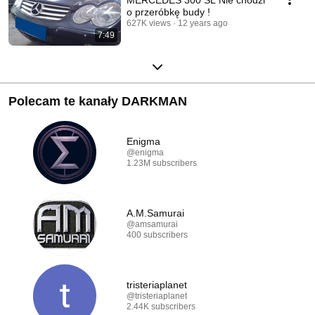
o przeróbkę budy !
627K views
12 years ago
7:49
Polecam te kanały DARKMAN
Enigma
@enigma
1.23M subscribers
A.M.Samurai
@amsamurai
400 subscribers
tristeriaplanet
@tristeriaplanet
2.44K subscribers