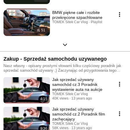
BMW piękne całe i rozbite
przekręcone szpachlowane
TOMEK Sitek Car Vlog · Playlist
51
Zakup - Sprzedaż samochodu uzywanego
Nasz własny - opisany prostymi słowami kilku częściowy poradnik jak
sprzedać samochód używany ;) Zaczynając od przygotowania tego
samochodu od podstaw, aż po finalne jego wystawienie i efektywną
Jak sprzedać używany
sprzedaż. Oraz nie co dłuższy ogólny poradnik Zakup kontrolowany
samochodu używanego, oraz kilka przykładów na konkretnych modelach
samochód cz.3 Poradnik
aut ;)
wystawienie auta na aukcje
TOMEK Sitek Car Vlog
40K views
13 years ago
4:15
Jak sprzedać używany
samochód cz.2 Poradnik film
zachęcający
TOMEK Sitek Car Vlog
58K views
13 years ago
9:36