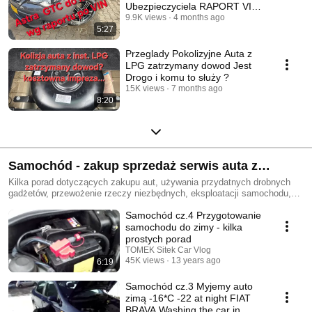
Ubezpieczyciela RAPORT VIN
poszła w godzine
9.9K views
4 months ago
5:27
Przeglady Pokolizyjne Auta z
LPG zatrzymany dowod Jest
Drogo i komu to służy ?
15K views
7 months ago
8:20
Samochód - zakup sprzedaż serwis auta z
niemiec eksploatacja poradniki
Kilka porad dotyczących zakupu aut, używania przydatnych drobnych
gadżetów, przewożenie rzeczy niezbędnych, eksploatacji samochodu,
konserwacji, mycia i to wszystko co możecie zrobić i o co możecie
Samochód cz.4 Przygotowanie
zadbać SAMI ;)
samochodu do zimy - kilka
prostych porad
TOMEK Sitek Car Vlog
45K views
13 years ago
6:19
Samochód cz.3 Myjemy auto
zimą -16*C -22 at night FIAT
BRAVA Washing the car in